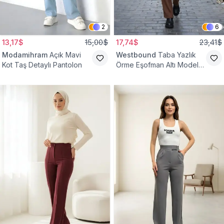
2
6
13,17$
15,00$
17,74$
23,41$
Modamihram
Açık Mavi
Westbound
Taba Yazlık
Kot Taş Detaylı Pantolon
Örme Eşofman Altı Model
Cepsiz Pantolon