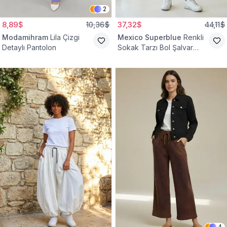
2
8,89$
10,36$
37,32$
44,11$
Modamihram
Lila Çizgi
Mexico Superblue
Renkli
Detaylı Pantolon
Sokak Tarzı Bol Şalvar
Pantolon
4