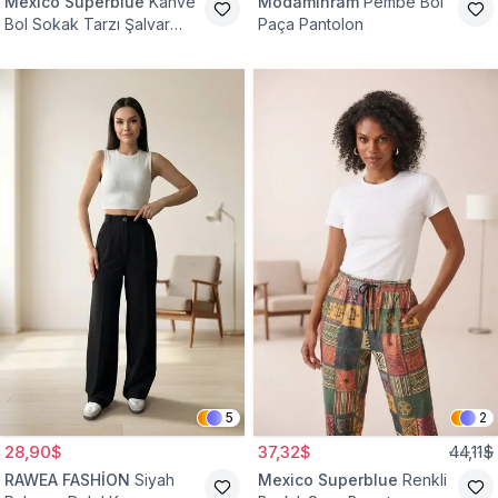
Mexico Superblue
Kahve
Modamihram
Pembe Bol
Bol Sokak Tarzı Şalvar
Paça Pantolon
Pantolon
5
2
28,90$
37,32$
44,11$
RAWEA FASHİON
Siyah
Mexico Superblue
Renkli