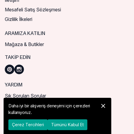
İletişim
Mesafeli Satış Sözleşmesi
Gizlilik İlkeleri
ARAMIZA KATILIN
Mağaza & Butikler
TAKIP EDIN
YARDIM
Sık Sorulan Sorular
Nasıl Sipariş Verebilirim?
Daha iyi bir alışveriş deneyimi için çerezleri
kullanıyoruz.
Kargo ve Teslimat
İade, İptal ve Değişim
Çerez Tercihleri
Tümünü Kabul Et