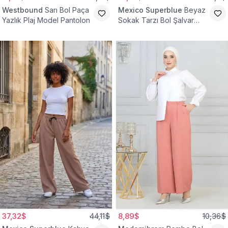
Westbound
Sarı Bol Paça
Mexico Superblue
Beyaz
Yazlık Plaj Model Pantolon
Sokak Tarzı Bol Şalvar
Pantolon
37,32$
44,11$
8,89$
10,36$