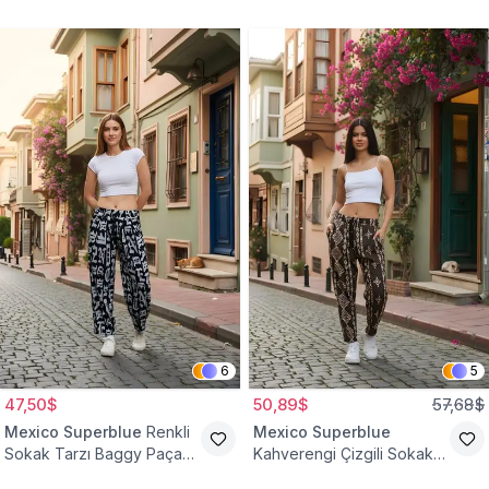
Palazzo Tesettür Pantolon
6
5
47,50$
50,89$
57,68$
Mexico Superblue
Renkli
Mexico Superblue
Sokak Tarzı Baggy Paça
Kahverengi Çizgili Sokak
Detaylı Pantolon
Tarzı Spor Şalvar Pantolon