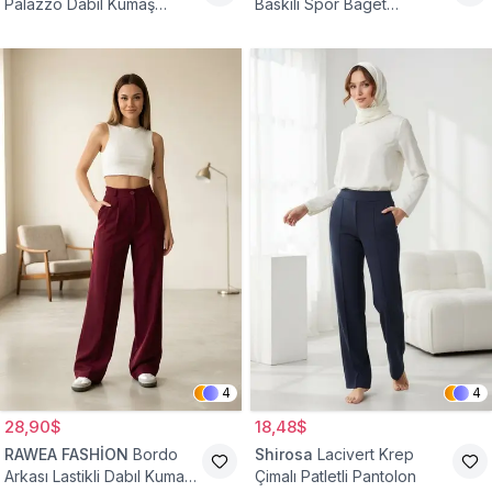
Palazzo Dabıl Kumaş
Baskılı Spor Baget
Tesettür Pantolon
Bürümcük Pantolon
4
4
28,90$
18,48$
RAWEA FASHİON
Bordo
Shirosa
Lacivert Krep
Arkası Lastikli Dabıl Kumaş
Çimalı Patletli Pantolon