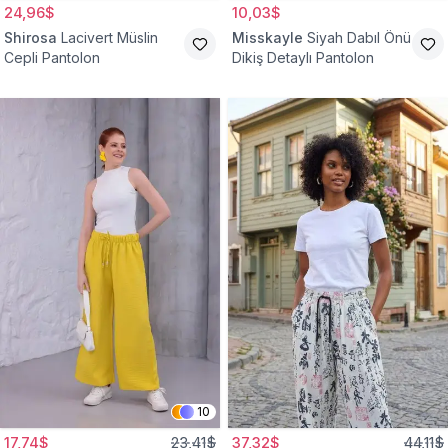
24,96$
10,03$
Shirosa
Lacivert Müslin
Misskayle
Siyah Dabıl Önü
Cepli Pantolon
Dikiş Detaylı Pantolon
10
17,74$
23,41$
37,32$
44,11$