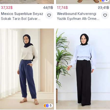
37,32$
44,11$
17,74$
23,41$
Mexico Superblue
Beyaz
Westbound
Kahverengi
Sokak Tarzı Bol Şalvar
Yazlık Eşofman Altı Örme
Pantolon
Cepli Pantolon
5