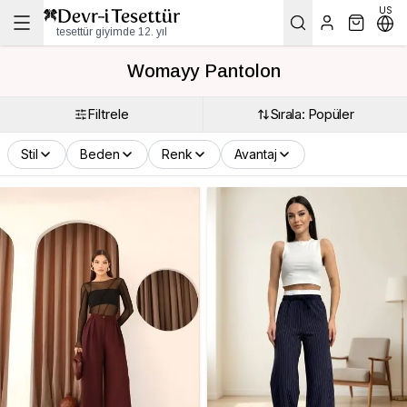
US
tesettür giyimde 12. yıl
Womayy Pantolon
Filtrele
Sırala: Popüler
Stil
Beden
Renk
Avantaj