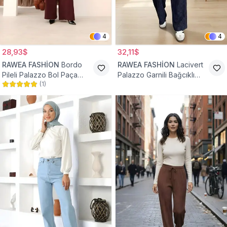
4
4
28,93$
32,11$
RAWEA FASHİON
Bordo
RAWEA FASHİON
Lacivert
Pileli Palazzo Bol Paça
Palazzo Garnili Bağcıklı
(
1
)
Yüksek Bel Tesettür
Tesettür Pantolon
Pantolon