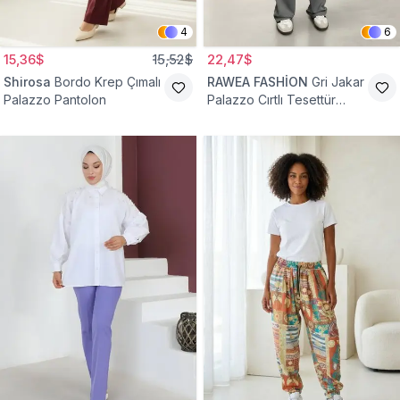
4
6
15,36$
15,52$
22,47$
Shirosa
Bordo Krep Çımalı
RAWEA FASHİON
Gri Jakar
Palazzo Pantolon
Palazzo Cırtlı Tesettür
Pantolon