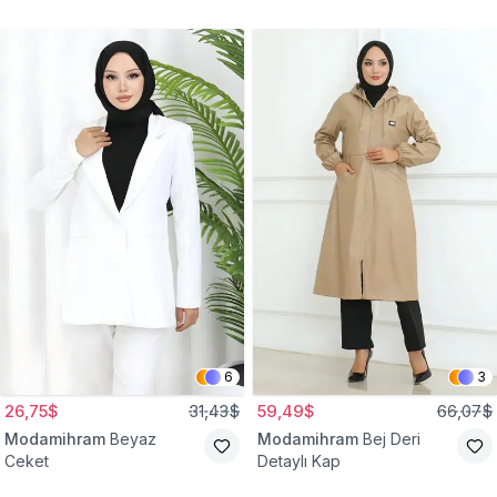
Gömlek Tunik
Eşofman Takım
6
3
26,75$
31,43$
59,49$
66,07$
Modamihram
Beyaz
Modamihram
Bej Deri
Ceket
Detaylı Kap