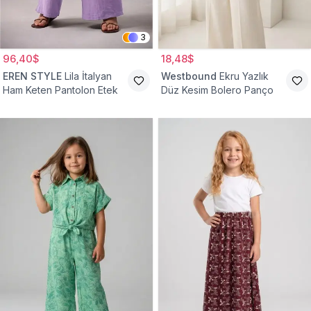
3
96,40$
18,48$
EREN STYLE
Lila İtalyan
Westbound
Ekru Yazlık
Ham Keten Pantolon Etek
Düz Kesim Bolero Panço