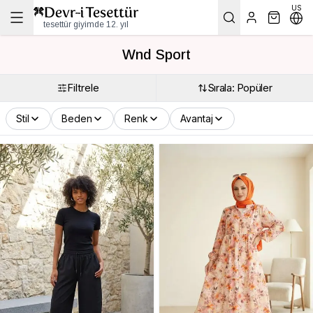
US
tesettür giyimde 12. yıl
Wnd Sport
Filtrele
Sırala: Popüler
Stil
Beden
Renk
Avantaj