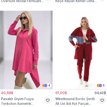
Oversize Modal Fermuarlı
Keçe İtalyan Kemer Detaylı
Sweat Tunik
Yelek
4
5
40,68$
61,00$
94,42$
Pasaklı Giyim
Fuşya
Westbound
Bordo Şeritli
Terikoton Asimetrik
Alt Üst İkili Kot Parçalı