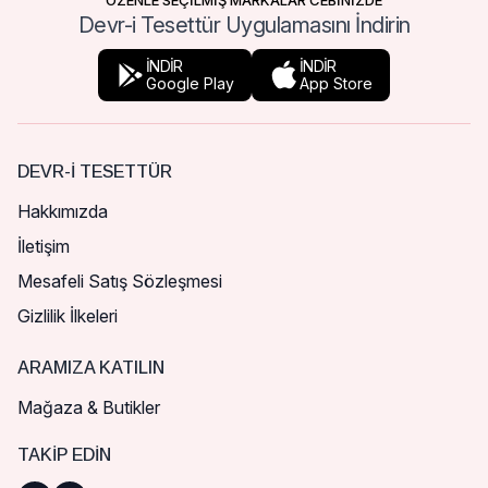
ÖZENLE SEÇİLMİŞ MARKALAR CEBİNİZDE
Devr-i Tesettür Uygulamasını İndirin
İNDİR
İNDİR
Google Play
App Store
DEVR-I TESETTÜR
Hakkımızda
İletişim
Mesafeli Satış Sözleşmesi
Gizlilik İlkeleri
ARAMIZA KATILIN
Mağaza & Butikler
TAKIP EDIN