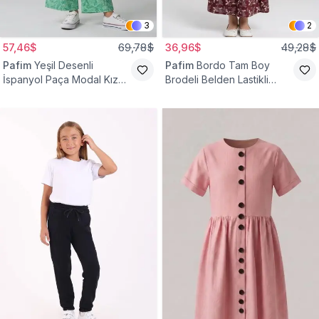
3
2
57,46$
69,78$
36,96$
49,28$
Pafim
Yeşil Desenli
Pafim
Bordo Tam Boy
İspanyol Paça Modal Kız
Brodeli Belden Lastikli
Çocuk Takım
Pamuk Kız Çocuk Etek