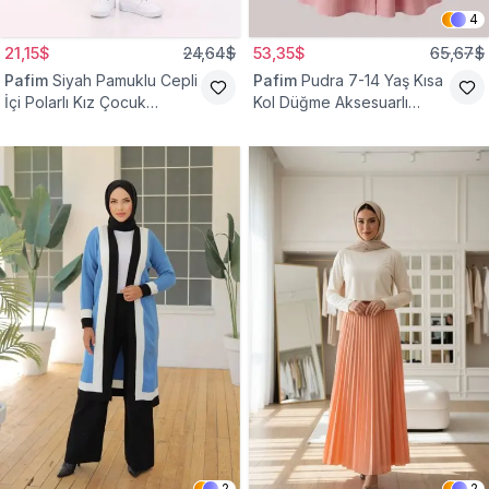
4
21,15$
24,64$
53,35$
65,67$
Pafim
Siyah Pamuklu Cepli
Pafim
Pudra 7-14 Yaş Kısa
İçi Polarlı Kız Çocuk
Kol Düğme Aksesuarlı
Eşofman Altı
Pamuk Kız Çocuk Elbise
2
2