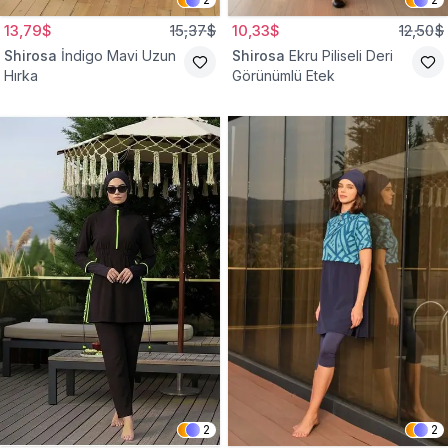
13,79$
15,37$
10,33$
12,50$
Shirosa
İndigo Mavi Uzun
Shirosa
Ekru Piliseli Deri
Hırka
Görünümlü Etek
2
2