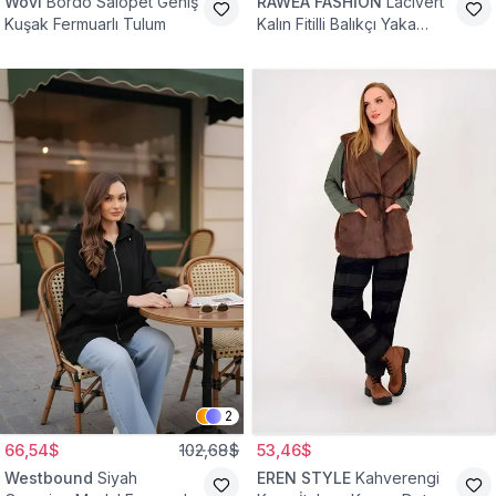
Wovi
Bordo Salopet Geniş
RAWEA FASHİON
Lacivert
Kuşak Fermuarlı Tulum
Kalın Fitilli Balıkçı Yaka
Pamuklu Triko Kazak
2
66,54$
102,68$
53,46$
Westbound
Siyah
EREN STYLE
Kahverengi