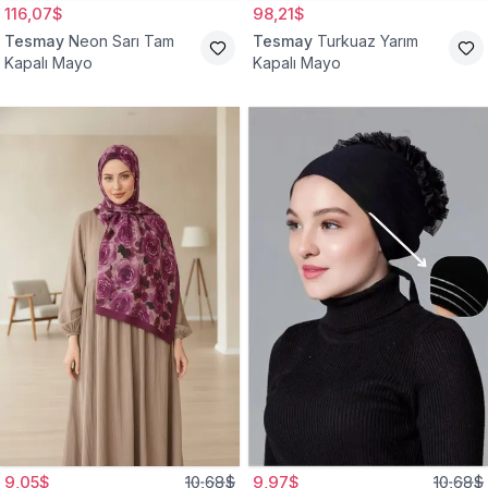
116,07$
98,21$
Tesmay
Neon Sarı Tam
Tesmay
Turkuaz Yarım
Kapalı Mayo
Kapalı Mayo
9,05$
10,68$
9,97$
10,68$