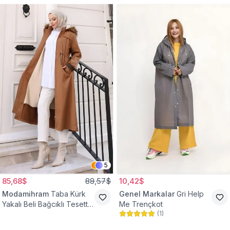
5
85,68$
88,57$
10,42$
Modamihram
Taba Kürk
Genel Markalar
Gri Help
Yakalı Beli Bağcıklı Tesettür
Me Trençkot
(
1
)
Mont