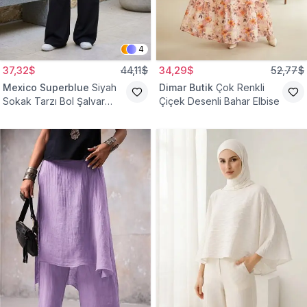
4
37,32$
44,11$
34,29$
52,77$
Mexico Superblue
Siyah
Dimar Butik
Çok Renkli
Sokak Tarzı Bol Şalvar
Çiçek Desenli Bahar Elbise
Pantolon