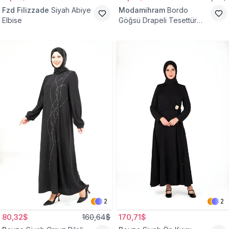
Fzd Filizzade
Siyah Abiye
Modamihram
Bordo
Elbise
Göğsü Drapeli Tesettür
Abiye Elbise
2
2
80,32$
160,64$
170,71$