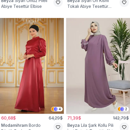
Beyza
Siyah Omuz Pileli
Beyza
Siyah Ön Kısmı
Abiye Tesettür Elbise
Tokalı Abiye Tesettür
Elbise
4
2
60,68$
64,29$
71,39$
142,79$
Modamihram
Bordo
Beyza
Lila Şark Kollu Pili