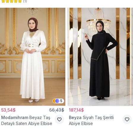
(
1
)
Abiye Elbise
Abiye Elbise
5
53,54$
56,43$
187,14$
Modamihram
Beyaz Taş
Beyza
Siyah Taş Şeritli
Detaylı Saten Abiye Elbise
Abiye Elbise