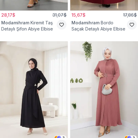
28,17$
31,07$
15,67$
17,86$
Modamihram
Kiremit Taş
Modamihram
Bordo
Detaylı Şifon Abiye Elbise
Saçak Detaylı Abiye Elbise
3
3