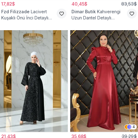
17,82$
40,45$
83,53$
Fzd Filizzade
Lacivert
Dimar Butik
Kahverengi
Kuşaklı Önü İnci Detaylı
Uzun Dantel Detaylı
Abiye Elbise
Kemerli Abiye Elbise
4
21,43$
35,68$
39,29$