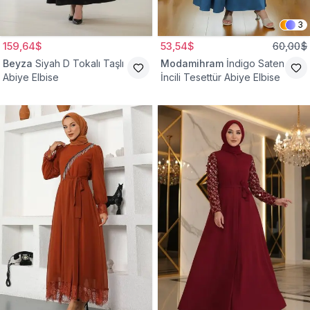
3
159,64$
53,54$
60,00$
Beyza
Siyah D Tokalı Taşlı
Modamihram
İndigo Saten
Abiye Elbise
İncili Tesettür Abiye Elbise