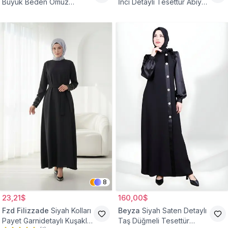
Büyük Beden Omuz
İnci Detaylı Tesettür Abiye
Büzgülü Abiye Elbise
Elbise
8
23,21$
160,00$
Fzd Filizzade
Siyah Kolları
Beyza
Siyah Saten Detaylı
Payet Garnidetaylı Kuşaklı
Taş Düğmeli Tesettür