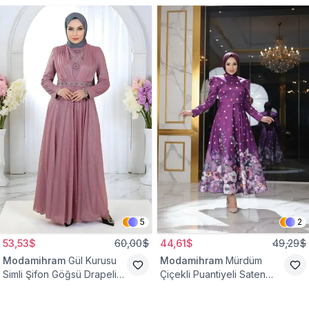
5
2
53,53$
60,00$
44,61$
49,29$
Modamihram
Gül Kurusu
Modamihram
Mürdüm
Simli Şifon Göğsü Drapeli
Çiçekli Puantiyeli Saten
Taş Detaylı Abiye Elbise
Abiye Elbise