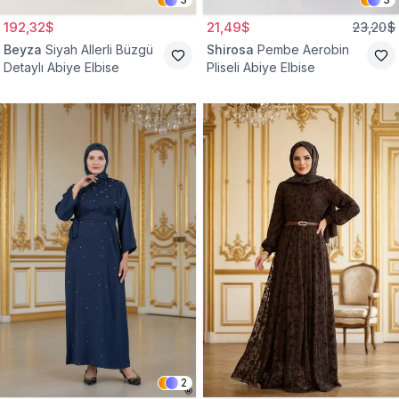
192,32$
21,49$
23,20$
Beyza
Siyah Allerli Büzgü
Shirosa
Pembe Aerobin
Detaylı Abiye Elbise
Pliseli Abiye Elbise
2