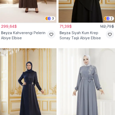
3
2
299,64$
71,39$
142,79$
Beyza
Kahverengi Pelerin
Beyza
Siyah Kum Krep
Abiye Elbise
Sonay Taşlı Abiye Elbise