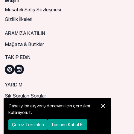
İletişim
Mesafeli Satış Sözleşmesi
Gizlilik İlkeleri
ARAMIZA KATILIN
Mağaza & Butikler
TAKIP EDIN
YARDIM
Sık Sorulan Sorular
Nasıl Sipariş Verebilirim?
Daha iyi bir alışveriş deneyimi için çerezleri
kullanıyoruz.
Kargo ve Teslimat
İade, İptal ve Değişim
Çerez Tercihleri
Tümünü Kabul Et