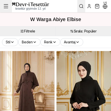
US
tesettür giyimde 12. yıl
W Warga Abiye Elbise
Filtrele
Sırala: Popüler
Stil
Beden
Renk
Avantaj