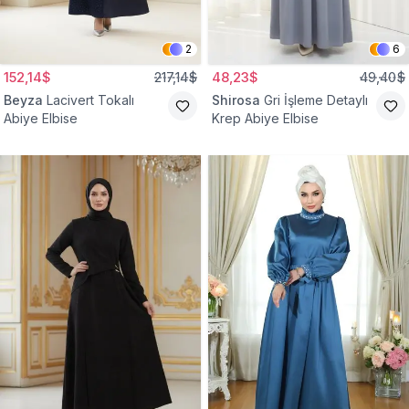
2
6
152,14$
217,14$
48,23$
49,40$
Beyza
Lacivert Tokalı
Shirosa
Gri İşleme Detaylı
Abiye Elbise
Krep Abiye Elbise