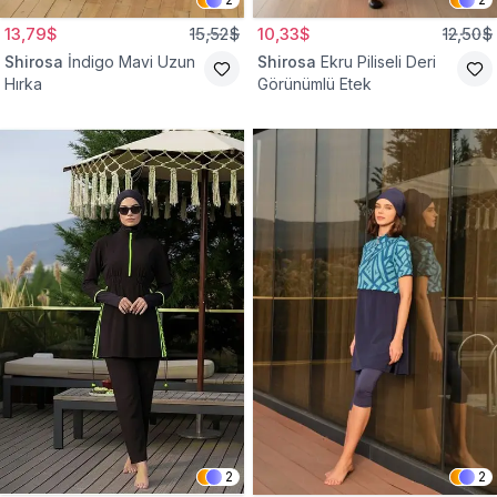
13,79$
15,52$
10,33$
12,50$
Shirosa
İndigo Mavi Uzun
Shirosa
Ekru Piliseli Deri
Hırka
Görünümlü Etek
2
2