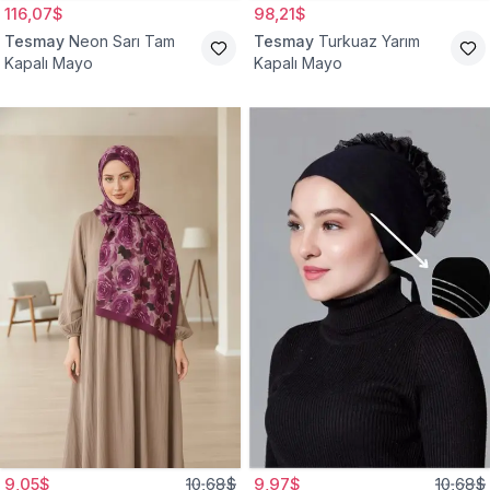
116,07$
98,21$
Tesmay
Neon Sarı Tam
Tesmay
Turkuaz Yarım
Kapalı Mayo
Kapalı Mayo
9,05$
10,68$
9,97$
10,68$