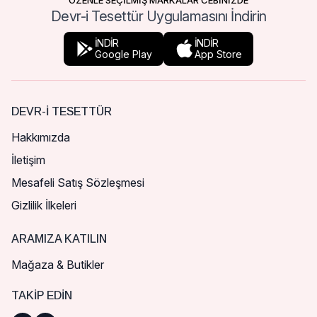
ÖZENLE SEÇİLMİŞ MARKALAR CEBİNİZDE
Devr-i Tesettür Uygulamasını İndirin
İNDİR
İNDİR
Google Play
App Store
DEVR-I TESETTÜR
Hakkımızda
İletişim
Mesafeli Satış Sözleşmesi
Gizlilik İlkeleri
ARAMIZA KATILIN
Mağaza & Butikler
TAKIP EDIN