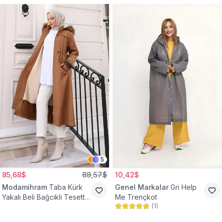
5
85,68$
88,57$
10,42$
Modamihram
Taba Kürk
Genel Markalar
Gri Help
Yakalı Beli Bağcıklı Tesettür
Me Trençkot
(
1
)
Mont