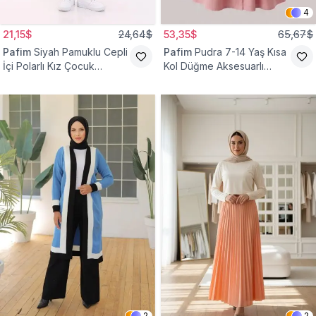
4
21,15$
24,64$
53,35$
65,67$
Pafim
Siyah Pamuklu Cepli
Pafim
Pudra 7-14 Yaş Kısa
İçi Polarlı Kız Çocuk
Kol Düğme Aksesuarlı
Eşofman Altı
Pamuk Kız Çocuk Elbise
2
2