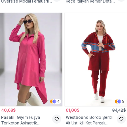
Oversize Modal Fermuarlı
Keçe İtalyan Kemer Detaylı
Sweat Tunik
Yelek
4
5
40,68$
61,00$
94,42$
Pasaklı Giyim
Fuşya
Westbound
Bordo Şeritli
Terikoton Asimetrik
Alt Üst İkili Kot Parçalı