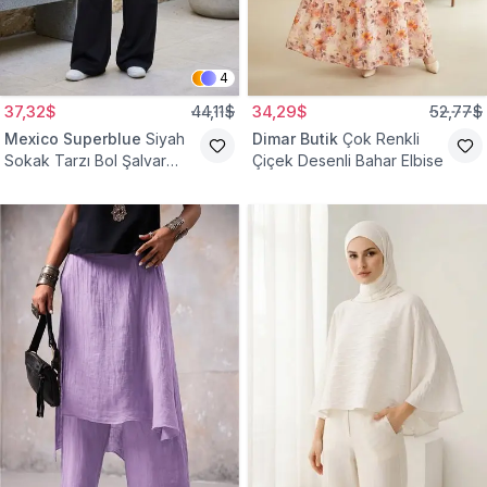
4
37,32$
44,11$
34,29$
52,77$
Mexico Superblue
Siyah
Dimar Butik
Çok Renkli
Sokak Tarzı Bol Şalvar
Çiçek Desenli Bahar Elbise
Pantolon