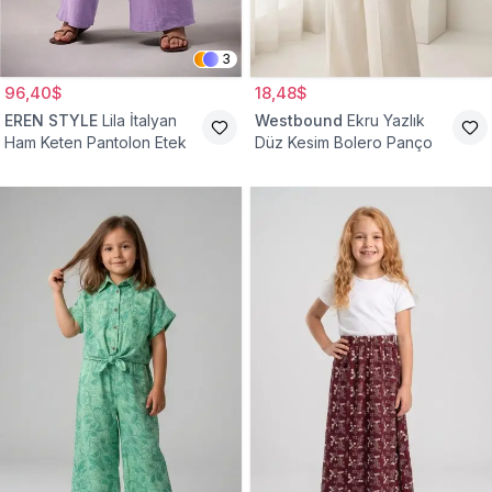
3
96,40$
18,48$
EREN STYLE
Lila İtalyan
Westbound
Ekru Yazlık
Ham Keten Pantolon Etek
Düz Kesim Bolero Panço