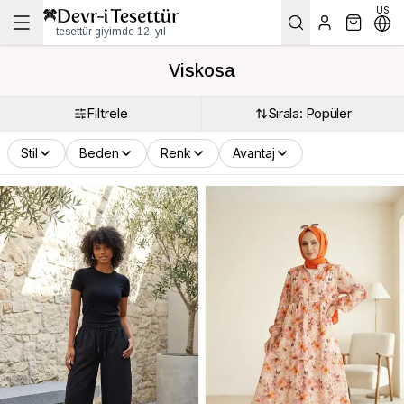
US
tesettür giyimde 12. yıl
Viskosa
Filtrele
Sırala: Popüler
Stil
Beden
Renk
Avantaj