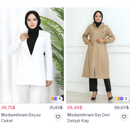
Gömlek Tunik
Eşofman Takım
6
3
26,75$
31,43$
59,49$
66,07$
Modamihram
Beyaz
Modamihram
Bej Deri
Ceket
Detaylı Kap