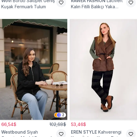
Wovi
Bordo Salopet Geniş
RAWEA FASHİON
Lacivert
Kuşak Fermuarlı Tulum
Kalın Fitilli Balıkçı Yaka
Pamuklu Triko Kazak
2
66,54$
102,68$
53,46$
Westbound
Siyah
EREN STYLE
Kahverengi