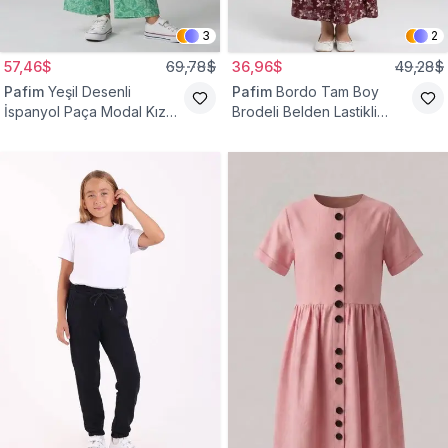
3
2
57,46$
69,78$
36,96$
49,28$
Pafim
Yeşil Desenli
Pafim
Bordo Tam Boy
İspanyol Paça Modal Kız
Brodeli Belden Lastikli
Çocuk Takım
Pamuk Kız Çocuk Etek