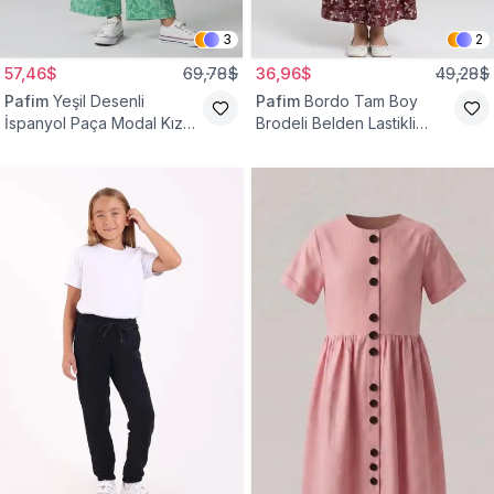
3
2
57,46$
69,78$
36,96$
49,28$
Pafim
Yeşil Desenli
Pafim
Bordo Tam Boy
İspanyol Paça Modal Kız
Brodeli Belden Lastikli
Çocuk Takım
Pamuk Kız Çocuk Etek