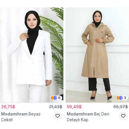
Gömlek Tunik
Eşofman Takım
6
3
26,75$
31,43$
59,49$
66,07$
Modamihram
Beyaz
Modamihram
Bej Deri
Ceket
Detaylı Kap