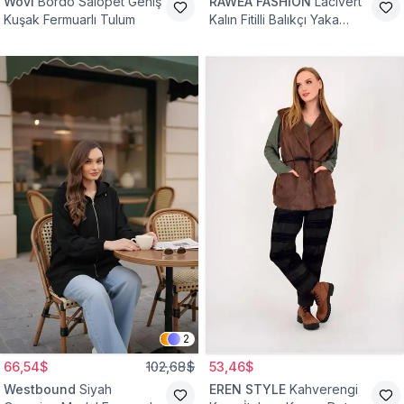
Wovi
Bordo Salopet Geniş
RAWEA FASHİON
Lacivert
Kuşak Fermuarlı Tulum
Kalın Fitilli Balıkçı Yaka
Pamuklu Triko Kazak
2
66,54$
102,68$
53,46$
Westbound
Siyah
EREN STYLE
Kahverengi