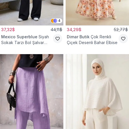
4
37,32$
44,11$
34,29$
52,77$
Mexico Superblue
Siyah
Dimar Butik
Çok Renkli
Sokak Tarzı Bol Şalvar
Çiçek Desenli Bahar Elbise
Pantolon