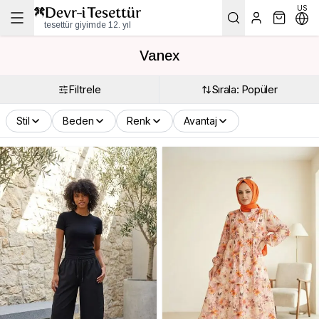
US
tesettür giyimde 12. yıl
Vanex
Filtrele
Sırala: Popüler
Stil
Beden
Renk
Avantaj