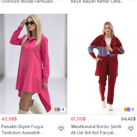
Oversize Modal Fermuarlı
Keçe İtalyan Kemer Detaylı
Sweat Tunik
Yelek
4
5
40,68$
61,00$
94,42$
Pasaklı Giyim
Fuşya
Westbound
Bordo Şeritli
Terikoton Asimetrik
Alt Üst İkili Kot Parçalı