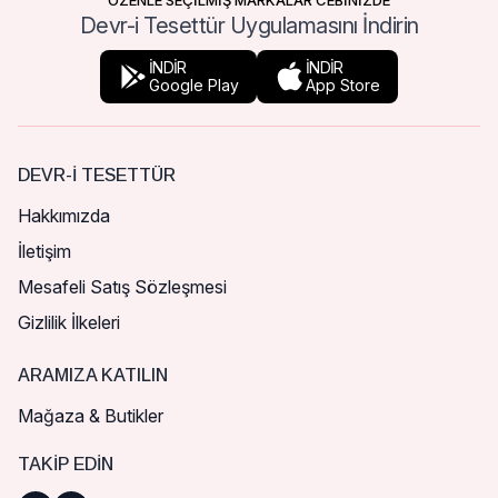
ÖZENLE SEÇİLMİŞ MARKALAR CEBİNİZDE
Devr-i Tesettür Uygulamasını İndirin
İNDİR
İNDİR
Google Play
App Store
DEVR-I TESETTÜR
Hakkımızda
İletişim
Mesafeli Satış Sözleşmesi
Gizlilik İlkeleri
ARAMIZA KATILIN
Mağaza & Butikler
TAKIP EDIN