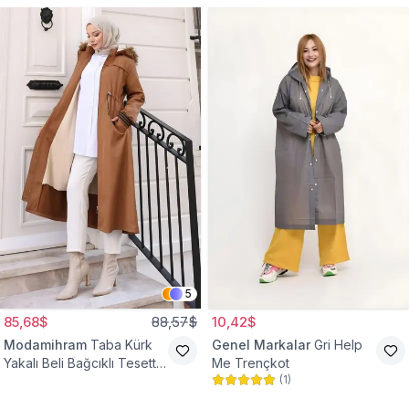
5
85,68$
88,57$
10,42$
Modamihram
Taba Kürk
Genel Markalar
Gri Help
Yakalı Beli Bağcıklı Tesettür
Me Trençkot
(
1
)
Mont