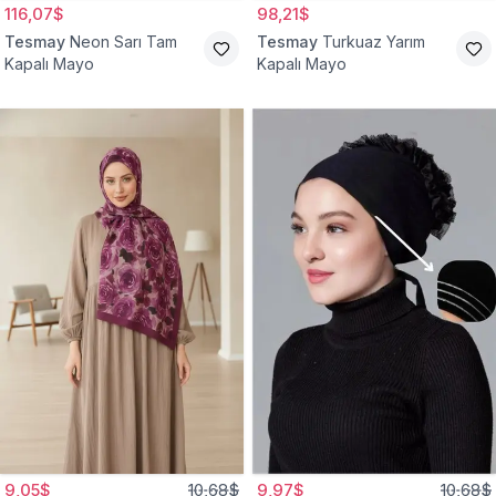
116,07$
98,21$
Tesmay
Neon Sarı Tam
Tesmay
Turkuaz Yarım
Kapalı Mayo
Kapalı Mayo
9,05$
10,68$
9,97$
10,68$