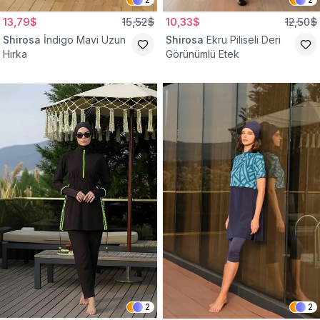
13,79$
15,52$
10,33$
12,50$
Shirosa
İndigo Mavi Uzun
Shirosa
Ekru Piliseli Deri
Hırka
Görünümlü Etek
2
2