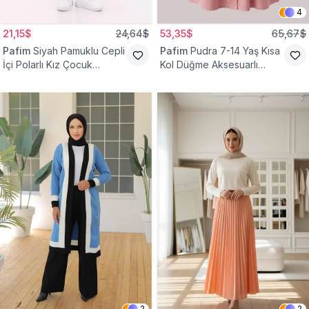
4
21,15$
24,64$
53,35$
65,67$
Pafim
Siyah Pamuklu Cepli
Pafim
Pudra 7-14 Yaş Kısa
İçi Polarlı Kız Çocuk
Kol Düğme Aksesuarlı
Eşofman Altı
Pamuk Kız Çocuk Elbise
2
2