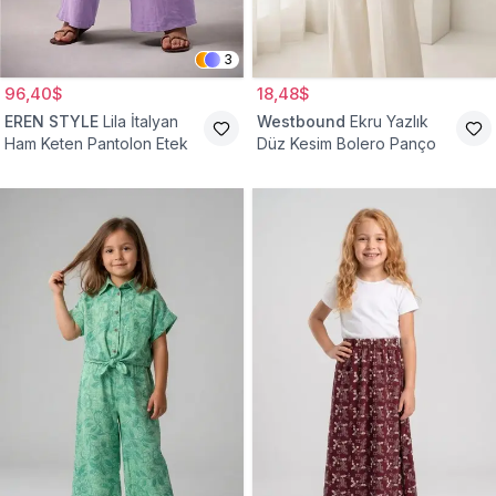
3
96,40$
18,48$
EREN STYLE
Lila İtalyan
Westbound
Ekru Yazlık
Ham Keten Pantolon Etek
Düz Kesim Bolero Panço