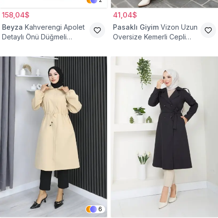
158,04$
41,04$
Beyza
Kahverengi Apolet
Pasaklı Giyim
Vizon Uzun
Detaylı Önü Düğmeli
Oversize Kemerli Cepli
Trençkot
Gabardin Trençkot
6