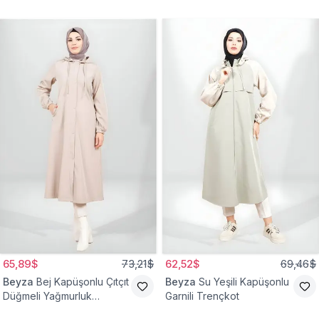
65,89$
73,21$
62,52$
69,46$
Beyza
Bej Kapüşonlu Çıtçıt
Beyza
Su Yeşili Kapüşonlu
Düğmeli Yağmurluk
Garnili Trençkot
Trençkot