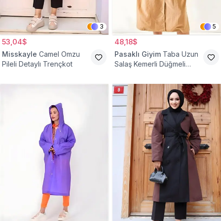
3
5
53,04$
48,18$
Misskayle
Camel Omzu
Pasaklı Giyim
Taba Uzun
Pileli Detaylı Trençkot
Salaş Kemerli Düğmeli
Trençkot