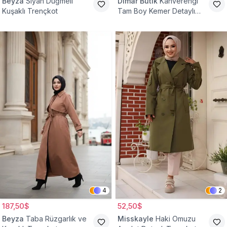
Beyza
Siyah Düğmeli
Dimar Butik
Kahverengi
Kuşaklı Trençkot
Tam Boy Kemer Detaylı
Trençkot
4
2
187,50$
52,50$
Beyza
Taba Rüzgarlık ve
Misskayle
Haki Omuzu