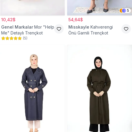
5
10,42$
54,64$
Genel Markalar
Mor "Help
Misskayle
Kahverengi
Me" Detaylı Trençkot
Önü Garnili Trençkot
(
5
)