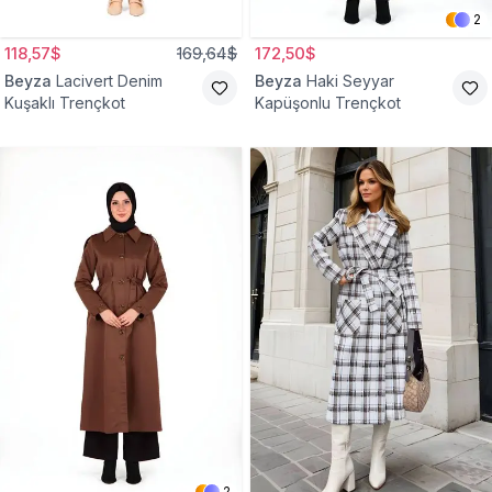
2
118,57$
169,64$
172,50$
Beyza
Lacivert Denim
Beyza
Haki Seyyar
Kuşaklı Trençkot
Kapüşonlu Trençkot
2