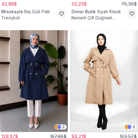
42,86$
32,23$
75,36$
Misskayle
Bej Gizli Patlı
Dimar Butik
Siyah Klasik
Trençkot
Kemerli Çift Düğmeli
Trençkot
2
2
128,57$
167,86$
93,21$
103,57$