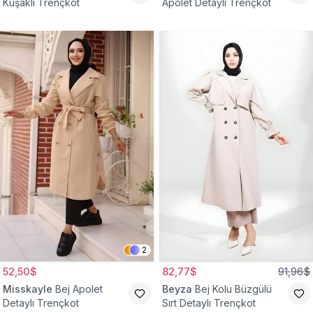
Kuşaklı Trençkot
Apolet Detaylı Trençkot
2
52,50$
82,77$
91,96$
Misskayle
Bej Apolet
Beyza
Bej Kolu Büzgülü
Detaylı Trençkot
Sırt Detaylı Trençkot