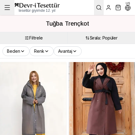
US
tesettür giyimde 12. yıl
Tuğba Trençkot
Filtrele
Sırala: Popüler
Beden
Renk
Avantaj