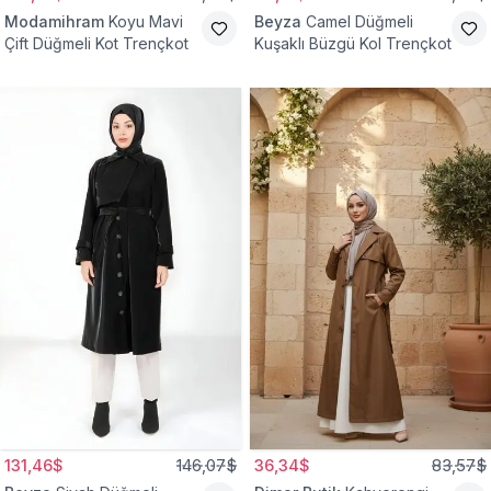
Modamihram
Koyu Mavi
Beyza
Camel Düğmeli
Çift Düğmeli Kot Trençkot
Kuşaklı Büzgü Kol Trençkot
131,46$
146,07$
36,34$
83,57$