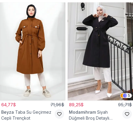
5
64,77$
71,96$
89,25$
95,71$
Beyza
Taba Su Geçirmez
Modamihram
Siyah
Cepli Trençkot
Düğmeli Broş Detaylı
Trençkot