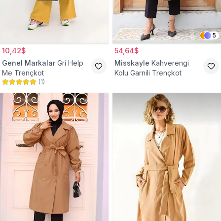
5
10,42$
54,64$
Genel Markalar
Gri Help
Misskayle
Kahverengi
Me Trençkot
Kolu Garnili Trençkot
(
1
)