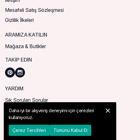
İletişim
Mesafeli Satış Sözleşmesi
Gizlilik İlkeleri
ARAMIZA KATILIN
Mağaza & Butikler
TAKIP EDIN
YARDIM
Sık Sorulan Sorular
Nasıl Sipariş Verebilirim?
Daha iyi bir alışveriş deneyimi için çerezleri
kullanıyoruz.
Kargo ve Teslimat
İade, İptal ve Değişim
Çerez Tercihleri
Tümünü Kabul Et