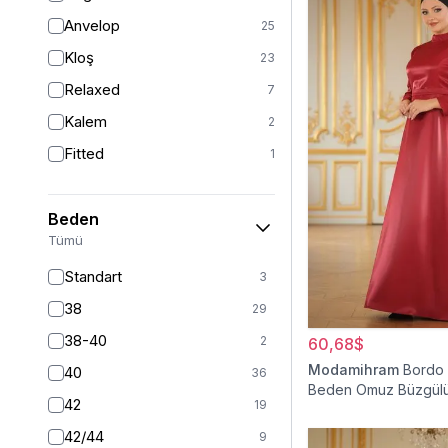
Anvelop
25
Kloş
23
Relaxed
7
Kalem
2
Fitted
1
Beden
Tümü
Standart
3
38
29
38-40
2
60,68$
Modamihram
Bordo
40
36
Beden Omuz Büzgülü
42
19
Elbise
42/44
9