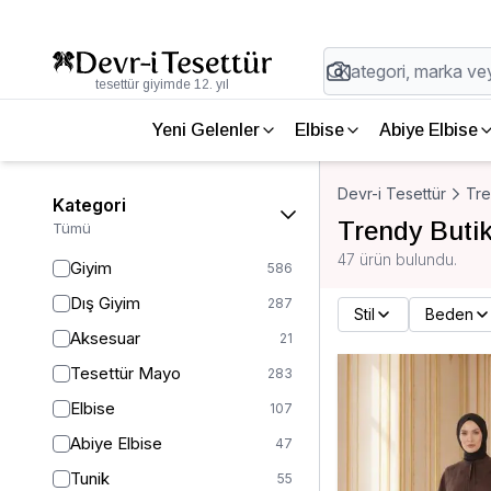
tesettür giyimde 12. yıl
Yeni Gelenler
Elbise
Abiye Elbise
Devr-i Tesettür
Tre
Kategori
Trendy Butik
Tümü
47 ürün bulundu.
Giyim
586
Dış Giyim
287
Stil
Beden
Aksesuar
21
Tesettür Mayo
283
Elbise
107
Abiye Elbise
47
Tunik
55