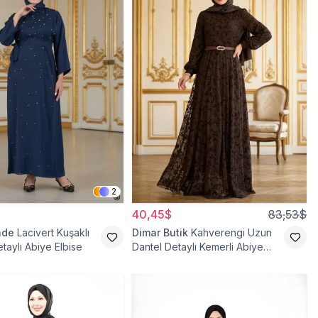
2
40,45$
83,53$
ade
Lacivert Kuşaklı
Dimar Butik
Kahverengi Uzun
taylı Abiye Elbise
Dantel Detaylı Kemerli Abiye
Elbise