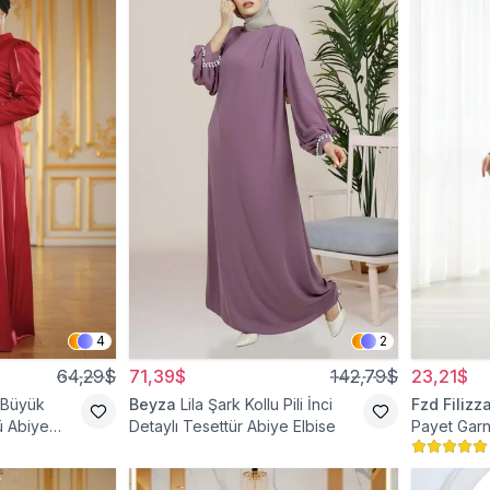
4
2
64,29$
71,39$
142,79$
23,21$
 Büyük
Beyza
Lila Şark Kollu Pili İnci
Fzd Filizz
 Abiye
Detaylı Tesettür Abiye Elbise
Payet Garn
Elbise