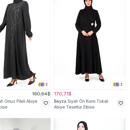
2
2
160,64$
170,71$
ah Omuz Pileli Abiye
Beyza
Siyah Ön Kısmı Tokalı
bise
Abiye Tesettür Elbise