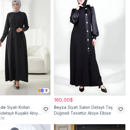
8
160,00$
ade
Siyah Kolları
Beyza
Siyah Saten Detaylı Taş
idetaylı Kuşaklı Abiye
Düğmeli Tesettür Abiye Elbise
(
1
)