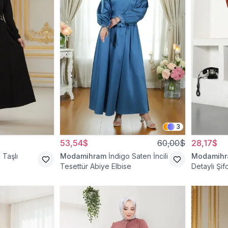
3
53,54$
60,00$
28,17$
 Taşlı
Modamihram
İndigo Saten İncili
Modamih
Tesettür Abiye Elbise
Detaylı Şif