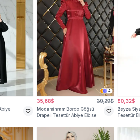
4
35,68$
39,29$
80,32$
Abiye
Modamihram
Bordo Göğsü
Beyza
Siy
Drapeli Tesettür Abiye Elbise
Tesettür El