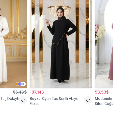
5
56,43$
187,14$
53,53$
Taş Detaylı
Beyza
Siyah Taş Şeritli Abiye
Modamih
Elbise
Şifon Göğs
Abiye Elbi