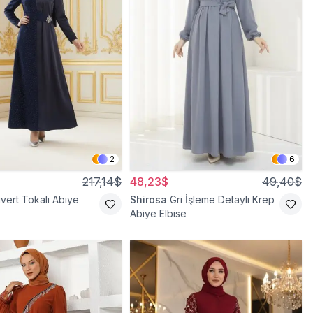
2
6
217,14$
48,23$
49,40$
ivert Tokalı Abiye
Shirosa
Gri İşleme Detaylı Krep
Abiye Elbise