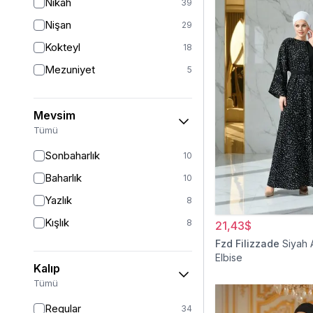
Nikah
39
Nişan
29
Kokteyl
18
Mezuniyet
5
Mevsim
Tümü
Sonbaharlık
10
Baharlık
10
Yazlık
8
Kışlık
8
21,43$
Fzd Filizzade
Siyah 
Elbise
Kalıp
Tümü
Regular
34