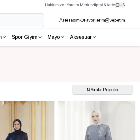
Hakkımızda
Yardım Merkezi
İptal & İade
US
Hesabım
Favorilerim
Sepetim
m
Spor Giyim
Mayo
Aksesuar
Sırala: Popüler