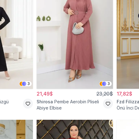
3
3
21,49$
23,20$
17,82$
Büzgü
Shirosa
Pembe Aerobin Pliseli
Fzd Filizz
Abiye Elbise
Önü İnci De