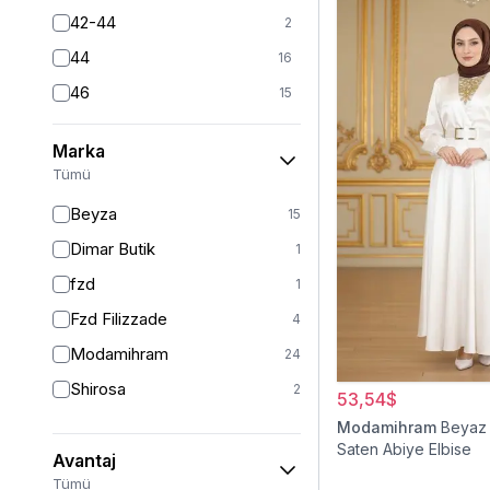
42-44
2
44
16
46
15
46/48
11
Marka
48
14
Tümü
50
11
Beyza
15
52
9
Dimar Butik
1
54
1
fzd
1
54/56
2
Fzd Filizzade
4
56
1
Modamihram
24
Shirosa
2
53,54$
Modamihram
Beyaz 
Saten Abiye Elbise
Avantaj
Tümü