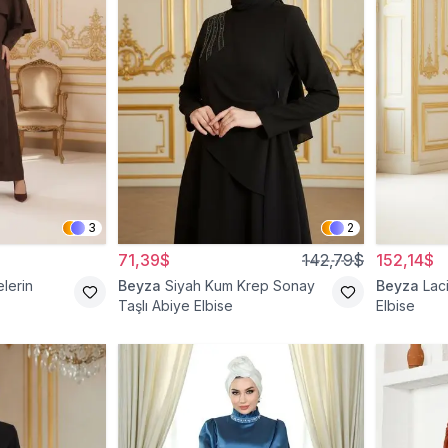
3
2
71,39$
142,79$
152,14$
lerin
Beyza
Siyah Kum Krep Sonay
Beyza
Lac
Taşlı Abiye Elbise
Elbise