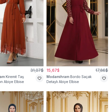
31,07$
15,67$
17,86$
ram
Kiremit Taş
Modamihram
Bordo Saçak
on Abiye Elbise
Detaylı Abiye Elbise