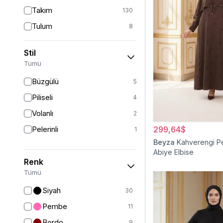
Takım
130
Tulum
8
Pantolon
151
Stil
Etek
19
Tümü
Pantolon Etek
2
Büzgülü
5
Bluz & Gömlek
15
Piliseli
4
Kazak
6
Volanlı
2
Eşofman
64
Pelerinli
299,64$
1
Şal
6
Beyza
Kahverengi Pe
Abiye Elbise
Bone
15
Renk
Ferace
126
Tümü
Kap & Pardesü
23
Siyah
30
Trençkot
32
Pembe
11
Hırka
4
Bordo
9