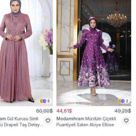
5
2
60,00$
44,61$
49,29$
ram
Gül Kurusu Simli
Modamihram
Mürdüm Çiçekli
ü Drapeli Taş Detaylı
Puantiyeli Saten Abiye Elbise
se