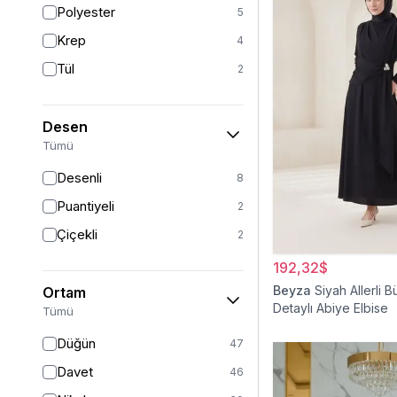
Polyester
5
Sarı
1
Krep
4
Kırmızı
1
Tül
2
Beyaz
1
Desen
Tümü
Desenli
8
Puantiyeli
2
Çiçekli
2
192,32$
Beyza
Siyah Allerli 
Ortam
Detaylı Abiye Elbise
Tümü
Düğün
47
Davet
46