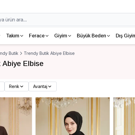
Takım
Ferace
Giyim
Büyük Beden
Dış Giyi
ndy Butik
Trendy Butik Abiye Elbise
 Abiye Elbise
Renk
Avantaj