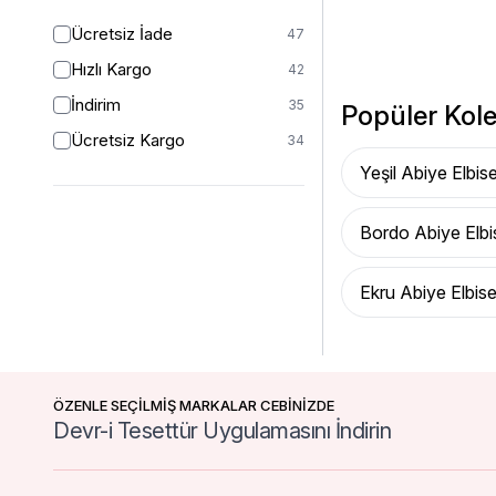
Ücretsiz İade
47
Hızlı Kargo
42
İndirim
35
Popüler Kole
Ücretsiz Kargo
34
Yeşil Abiye Elbis
Bordo Abiye Elbi
Ekru Abiye Elbis
ÖZENLE SEÇİLMİŞ MARKALAR CEBİNİZDE
Devr-i Tesettür Uygulamasını İndirin