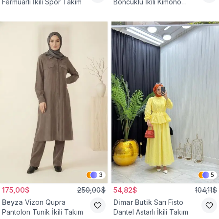
Fermuarlı İkili Spor Takım
Boncuklu İkili Kimono
Takım
3
5
175,00$
250,00$
54,82$
104,11$
Beyza
Vizon Qupra
Dimar Butik
Sarı Fisto
Pantolon Tunik İkili Takım
Dantel Astarlı İkili Takım