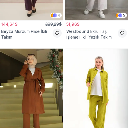
4
5
144,64$
289,29$
51,96$
Beyza
Mürdüm Plise İkili
Westbound
Ekru Taş
Takım
İşlemeli İkili Yazlık Takım