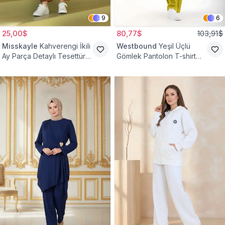
9
6
25,00$
80,77$
103,91$
Misskayle
Kahverengi İkili
Westbound
Yeşil Üçlü
Ay Parça Detaylı Tesettür
Gömlek Pantolon T-shirt
Takım
Takım