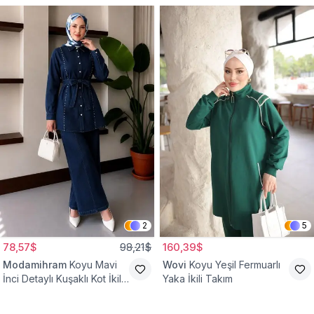
2
5
78,57$
98,21$
160,39$
Modamihram
Koyu Mavi
Wovi
Koyu Yeşil Fermuarlı
İnci Detaylı Kuşaklı Kot İkili
Yaka İkili Takım
Takım