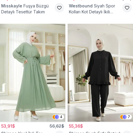
Misskayle
Fuşya Büzgü
Westbound
Siyah Spor
Detaylı Tesettür Takım
Kolları Kot Detaylı İkili
Takım
4
7
53,91$
56,62$
55,36$