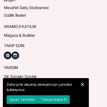
İletişim
Mesafeli Satış Sözleşmesi
Gizlilik İlkeleri
ARAMIZA KATILIN
Mağaza & Butikler
TAKIP EDIN
YARDIM
Sık Sorulan Sorular
Nasıl Sipariş Verebilirim?
Daha iyi bir alışveriş deneyimi için çerezleri
kullanıyoruz.
Kargo ve Teslimat
İade, İptal ve Değişim
Çerez Tercihleri
Tümünü Kabul Et