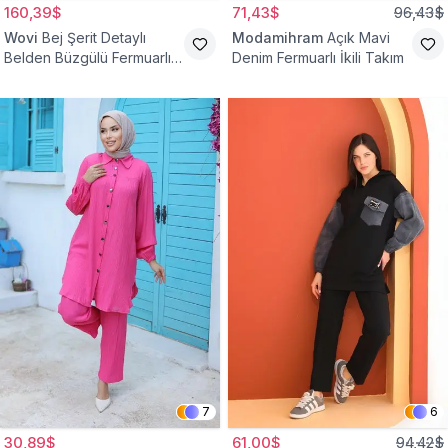
160,39$
71,43$
96,43$
Wovi
Bej Şerit Detaylı
Modamihram
Açık Mavi
Belden Büzgülü Fermuarlı
Denim Fermuarlı İkili Takım
İkili Spor Eşofman Takımı
7
6
30,89$
61,00$
94,42$