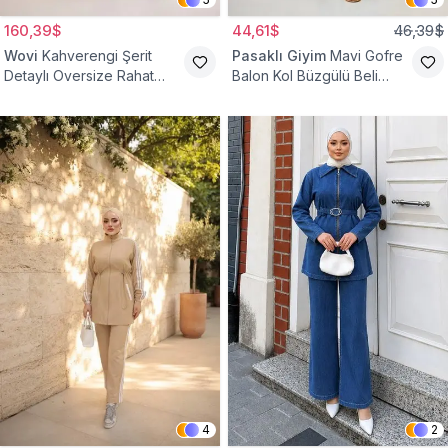
160,39$
44,61$
46,39$
Wovi
Kahverengi Şerit
Pasaklı Giyim
Mavi Gofre
Detaylı Oversize Rahat
Balon Kol Büzgülü Beli
Eşofman Takımı
Lastikli Cepli Tesettür İkili
Takım
4
2