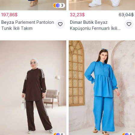
3
197,86$
32,23$
63,04$
Beyza
Parlement Pantolon
Dimar Butik
Beyaz
Tunik İkili Takım
Kapüşonlu Fermuarlı İkili
Takım
5
5