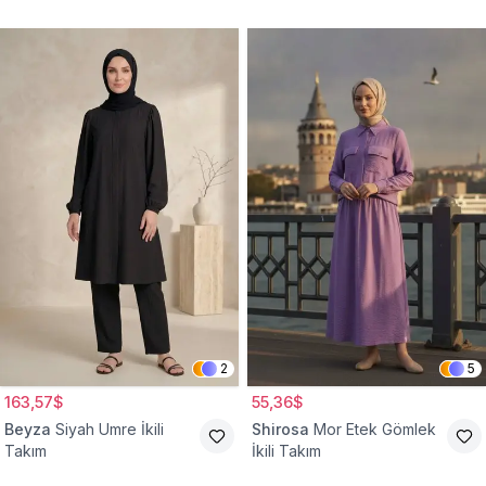
2
5
163,57$
55,36$
Beyza
Siyah Umre İkili
Shirosa
Mor Etek Gömlek
Takım
İkili Takım