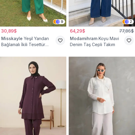
9
2
30,89$
64,29$
77,86$
Misskayle
Yeşil Yandan
Modamihram
Koyu Mavi
Bağlamalı İkili Tesettür
Denim Taş Cepli Takım
Takım