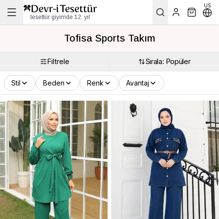
US
tesettür giyimde 12. yıl
Tofisa Sports Takım
Filtrele
Sırala: Popüler
Stil
Beden
Renk
Avantaj