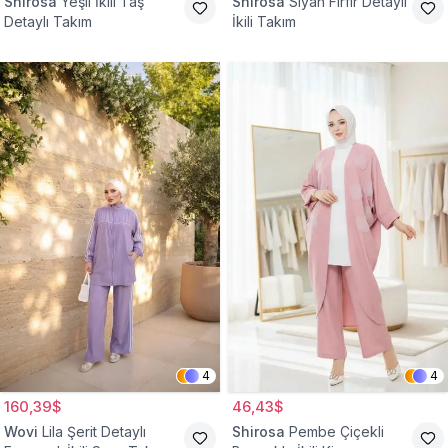
Shirosa
Yeşil İkili Taş
Shirosa
Siyah Fırfır Detaylı
Detaylı Takım
İkili Takım
4
4
160,39$
46,43$
Wovi
Lila Şerit Detaylı
Shirosa
Pembe Çiçekli