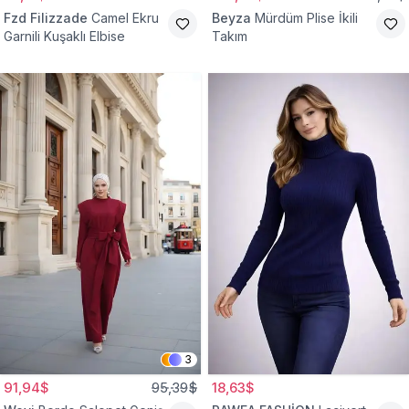
Fzd Filizzade
Camel Ekru
Beyza
Mürdüm Plise İkili
Garnili Kuşaklı Elbise
Takım
3
91,94$
95,39$
18,63$