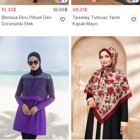
10,33$
12,50$
98,21$
Shirosa
Ekru Piliseli Deri
Tesmay
Turkuaz Yarım
Görünümlü Etek
Kapalı Mayo