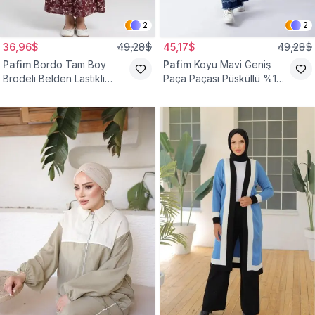
2
2
36,96$
49,28$
45,17$
49,28$
Pafim
Bordo Tam Boy
Pafim
Koyu Mavi Geniş
Brodeli Belden Lastikli
Paça Paçası Püsküllü %100
Pamuk Kız Çocuk Etek
Pamuk Kız Çocuk Kot
Pantolon