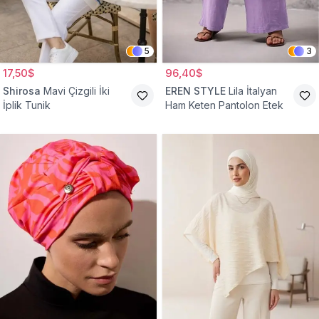
5
3
17,50$
96,40$
Shirosa
Mavi Çizgili İki
EREN STYLE
Lila İtalyan
İplik Tunik
Ham Keten Pantolon Etek