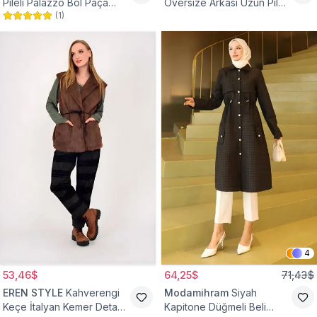
Pileli Palazzo Bol Paça
Oversize Arkası Uzun Pileli
(
1
)
Yüksek Bel Tesettür
Kollu Keten Gömlek Tunik
Pantolon
4
53,46$
64,25$
71,43$
EREN STYLE
Kahverengi
Modamihram
Siyah
Keçe İtalyan Kemer Detaylı
Kapitone Düğmeli Beli