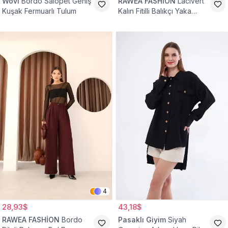
Wovi
Bordo Salopet Geniş
RAWEA FASHİON
Lacivert
Kuşak Fermuarlı Tulum
Kalın Fitilli Balıkçı Yaka
Pamuklu Triko Kazak
4
28,93$
43,18$
RAWEA FASHİON
Bordo
Pasaklı Giyim
Siyah