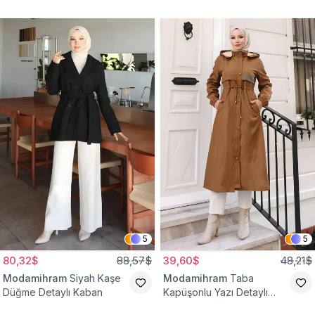
Yelek
Bağcıklı Kap
5
5
80,32$
88,57$
39,60$
48,21$
Modamihram
Siyah Kaşe
Modamihram
Taba
Düğme Detaylı Kaban
Kapüşonlu Yazı Detaylı
Mont