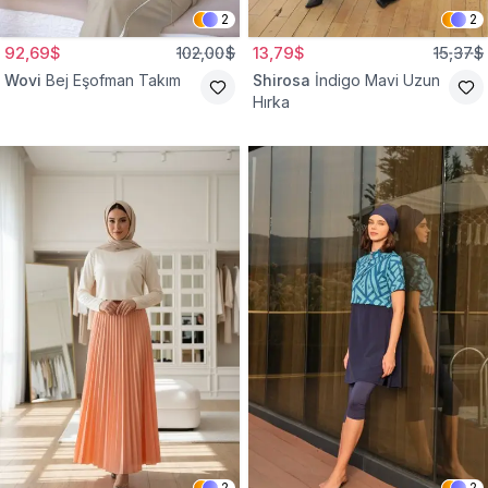
2
2
92,69$
102,00$
13,79$
15,37$
Wovi
Bej Eşofman Takım
Shirosa
İndigo Mavi Uzun
Hırka
2
2