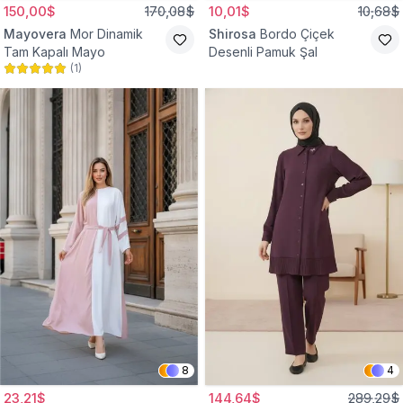
150,00$
170,08$
10,01$
10,68$
Mayovera
Mor Dinamik
Shirosa
Bordo Çiçek
Tam Kapalı Mayo
Desenli Pamuk Şal
(
1
)
8
4
23,21$
144,64$
289,29$