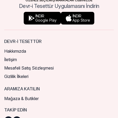
ÖZENLE SEÇİLMİŞ MARKALAR CEBİNİZDE
Devr-i Tesettür Uygulamasını İndirin
İNDİR
İNDİR
Google Play
App Store
DEVR-I TESETTÜR
Hakkımızda
İletişim
Mesafeli Satış Sözleşmesi
Gizlilik İlkeleri
ARAMIZA KATILIN
Mağaza & Butikler
TAKIP EDIN