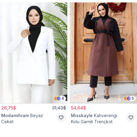
6
5
26,75$
31,43$
54,64$
Modamihram
Beyaz
Misskayle
Kahverengi
Ceket
Kolu Garnili Trençkot