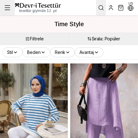
US
tesettür giyimde 12. yıl
Time Style
Filtrele
Sırala: Popüler
Stil
Beden
Renk
Avantaj