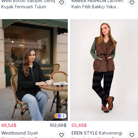
Wovi
Bordo Salopet Geniş
RAWEA FASHİON
Lacivert
Kuşak Fermuarlı Tulum
Kalın Fitilli Balıkçı Yaka
Pamuklu Triko Kazak
2
66,54$
102,68$
53,46$
Westbound
Siyah
EREN STYLE
Kahverengi