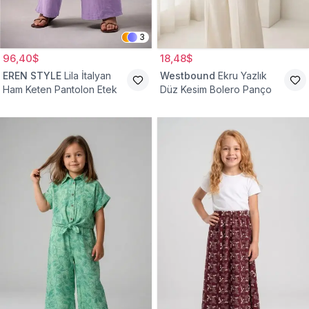
3
96,40$
18,48$
EREN STYLE
Lila İtalyan
Westbound
Ekru Yazlık
Ham Keten Pantolon Etek
Düz Kesim Bolero Panço