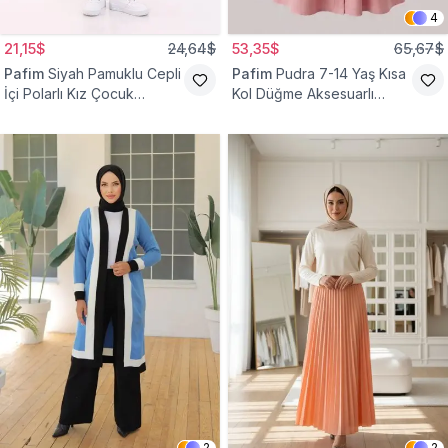
4
21,15$
24,64$
53,35$
65,67$
Pafim
Siyah Pamuklu Cepli
Pafim
Pudra 7-14 Yaş Kısa
İçi Polarlı Kız Çocuk
Kol Düğme Aksesuarlı
Eşofman Altı
Pamuk Kız Çocuk Elbise
2
2