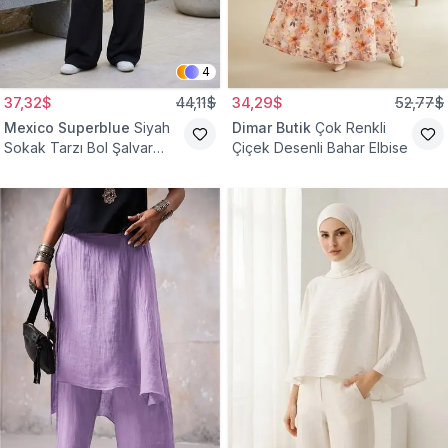
4
37,32$
44,11$
34,29$
52,77$
Mexico Superblue
Siyah
Dimar Butik
Çok Renkli
Sokak Tarzı Bol Şalvar
Çiçek Desenli Bahar Elbise
Pantolon