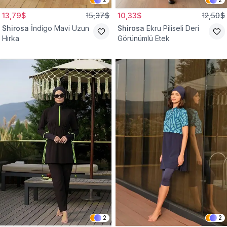
13,79$
15,37$
10,33$
12,50$
Shirosa
İndigo Mavi Uzun
Shirosa
Ekru Piliseli Deri
Hırka
Görünümlü Etek
2
2