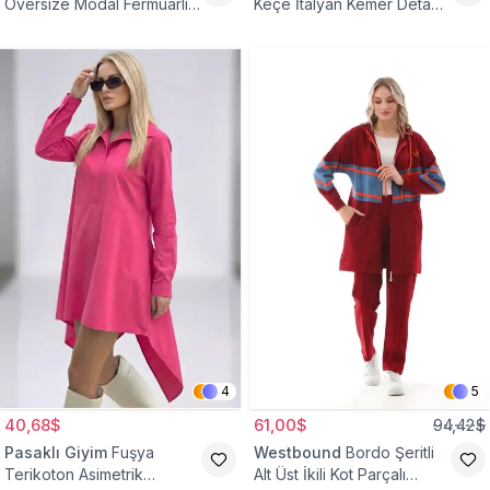
Oversize Modal Fermuarlı
Keçe İtalyan Kemer Detaylı
Sweat Tunik
Yelek
4
5
40,68$
61,00$
94,42$
Pasaklı Giyim
Fuşya
Westbound
Bordo Şeritli
Terikoton Asimetrik
Alt Üst İkili Kot Parçalı