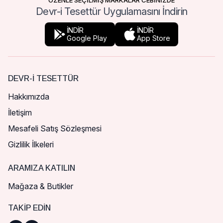
ÖZENLE SEÇİLMİŞ MARKALAR CEBİNİZDE
Devr-i Tesettür Uygulamasını İndirin
İNDİR
İNDİR
Google Play
App Store
DEVR-I TESETTÜR
Hakkımızda
İletişim
Mesafeli Satış Sözleşmesi
Gizlilik İlkeleri
ARAMIZA KATILIN
Mağaza & Butikler
TAKIP EDIN