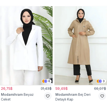
Gömlek Tunik
Eşofman Takım
6
3
26,75$
31,43$
59,49$
66,07$
Modamihram
Beyaz
Modamihram
Bej Deri
Ceket
Detaylı Kap