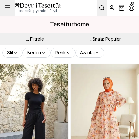
US
tesettür giyimde 12. yıl
Tesetturhome
Filtrele
Sırala: Popüler
Stil
Beden
Renk
Avantaj