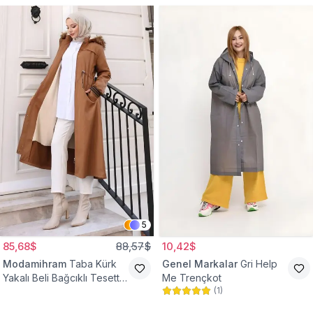
5
85,68$
88,57$
10,42$
Modamihram
Taba Kürk
Genel Markalar
Gri Help
Yakalı Beli Bağcıklı Tesettür
Me Trençkot
(
1
)
Mont