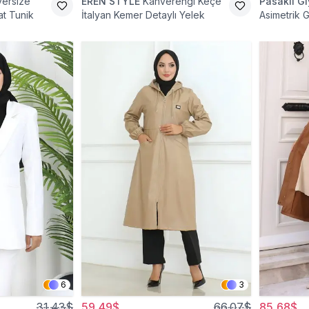
versize
EREN STYLE
Kahverengi Keçe
Pasaklı G
t Tunik
İtalyan Kemer Detaylı Yelek
Asimetrik 
6
3
31,43$
59,49$
66,07$
85,68$