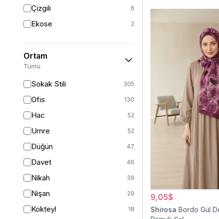
Triko
7
Çizgili
6
Tül
5
Ekose
2
Kürk
3
Müslin
3
Ortam
Peluş
2
Tümü
Jarse
2
Sokak Stili
305
Kadife
1
Ofis
130
Süet
1
Hac
52
Sandy
1
Umre
52
Düğün
47
Davet
46
Nikah
39
Nişan
29
9,05$
Kokteyl
18
Shirosa
Bordo Gül D