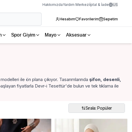
Hakkımızda
Yardım Merkezi
İptal & İade
US
Hesabım
Favorilerim
Sepetim
m
Spor Giyim
Mayo
Aksesuar
modelleri ile ön plana çıkıyor. Tasarımlarında
şifon, desenli,
layan fiyatlarla Devr-i Tesettür'de bulun ve tek tıklama ile
Sırala: Popüler