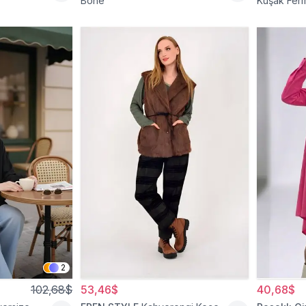
Bone
Kuşak Ferm
2
102,68$
53,46$
40,68$