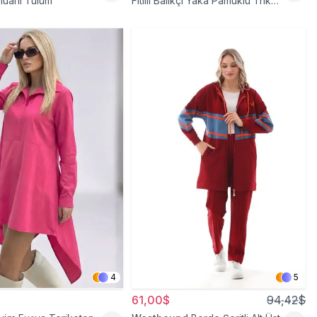
uarlı Tulum
Fitilli Balıkçı Yaka Pamuklu Triko
Kazak
4
5
61,00$
94,42$