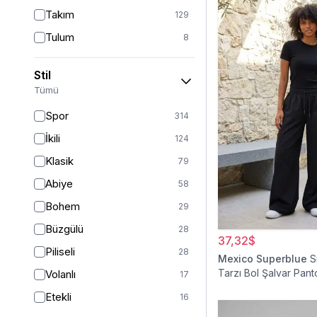
Takım
129
Tulum
8
Pantolon
151
Stil
Etek
19
Tümü
Pantolon Etek
2
Spor
314
Bluz & Gömlek
15
İkili
124
Kazak
6
Klasik
79
Eşofman
63
Abiye
58
Şal
6
Bohem
29
Bone
15
Büzgülü
28
37,32$
Ferace
126
Piliseli
28
Mexico Superblue
S
Kap & Pardesü
23
Tarzı Bol Şalvar Pant
Volanlı
17
Trençkot
32
Etekli
16
Hırka
4