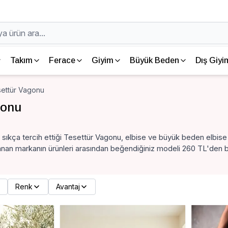
Takım
Ferace
Giyim
Büyük Beden
Dış Giyi
ettür Vagonu
gonu
 sıkça tercih ettiği Tesettür Vagonu, elbise ve büyük beden elbise 
anan markanın ürünleri arasından beğendiğiniz modeli 260 TL'den baş
Renk
Avantaj