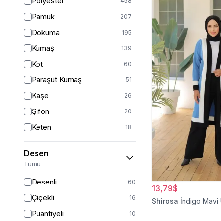
Polyester
458
Turuncu
47
Pamuk
207
Ekru
46
Dokuma
195
Mor
44
Kumaş
139
Pudra
43
Kot
60
Sarı
36
Paraşüt Kumaş
51
Kırmızı
26
Kaşe
26
Gümüş
13
Şifon
20
Turkuaz
8
Keten
18
Altın
5
Viskon
17
Desen
Saten
15
Tümü
Dantel
14
Desenli
60
13,79$
İpek
12
Çiçekli
16
Shirosa
İndigo Mavi
Krep
12
Puantiyeli
10