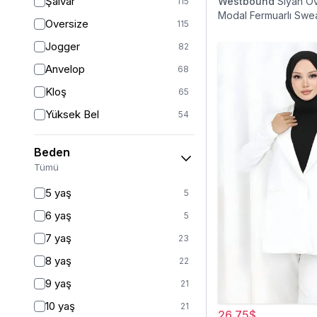
Şalvar
Westbound
Siyah O
115
Modal Fermuarlı Swea
Oversize
115
Jogger
82
Anvelop
68
Kloş
65
Yüksek Bel
54
Geniş Paça
40
Beden
Palazzo
27
Tümü
Baggy
16
5 yaş
5
Havuç
9
6 yaş
5
Slim Fit
9
7 yaş
23
Straight
6
8 yaş
22
Kalem
6
9 yaş
21
Boyfriend
5
10 yaş
21
26,75$