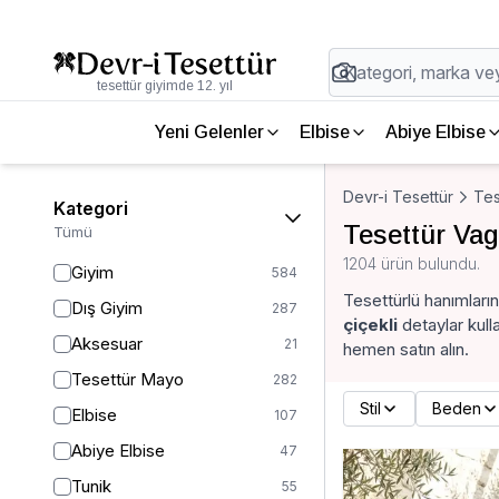
tesettür giyimde 12. yıl
Yeni Gelenler
Elbise
Abiye Elbise
Devr-i Tesettür
Tes
Kategori
Tesettür Va
Tümü
1204 ürün bulundu.
Giyim
584
Tesettürlü hanımların
Dış Giyim
287
çiçekli
detaylar kull
Aksesuar
21
hemen satın alın.
Tesettür Mayo
282
Stil
Beden
Elbise
107
Abiye Elbise
47
Tunik
55