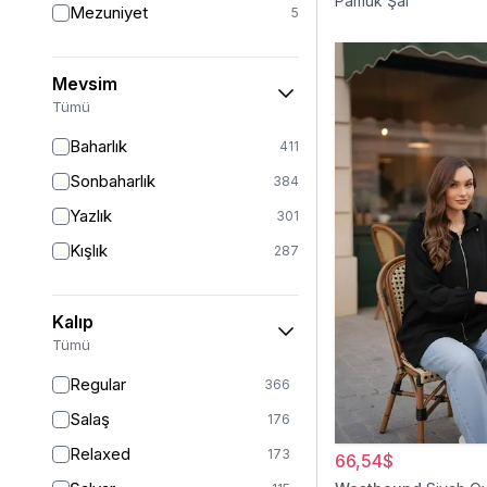
Pamuk Şal
Mezuniyet
5
Mevsim
Tümü
Baharlık
411
Sonbaharlık
384
Yazlık
301
Kışlık
287
Kalıp
Tümü
Regular
366
Salaş
176
Relaxed
173
66,54$