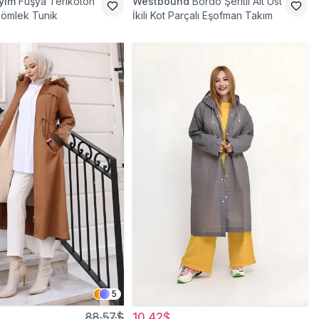
iyim
Fuşya Terikoton
Westbound
Bordo Şeritli Alt Üst
Gömlek Tunik
İkili Kot Parçalı Eşofman Takım
5
88,57$
10,42$