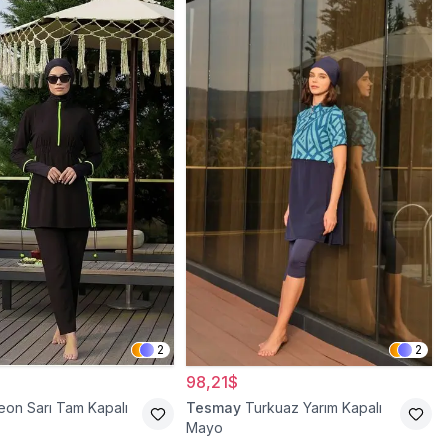
2
2
98,21$
eon Sarı Tam Kapalı
Tesmay
Turkuaz Yarım Kapalı
Mayo