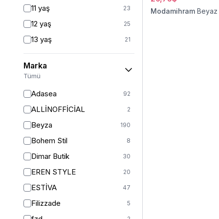
Fitted
3
11 yaş
23
Modamihram
Beyaz
Mom
2
12 yaş
25
Balık
1
13 yaş
21
İspanyol Paça
1
14 yaş
24
Kargo
1
Marka
2 (44-46-48)
6
Tümü
Standart
125
Adasea
92
1
13
ALLİNOFFİCİAL
2
2
11
Beyza
190
3
5
Bohem Stil
8
S
364
Dimar Butik
30
S/M
37
EREN STYLE
20
M
401
ESTİVA
47
M/L
5
Filizzade
5
L
377
fzd
2