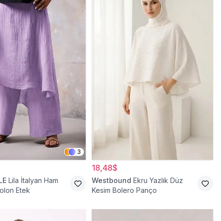
3
18,48$
LE
Lila İtalyan Ham
Westbound
Ekru Yazlık Düz
olon Etek
Kesim Bolero Panço