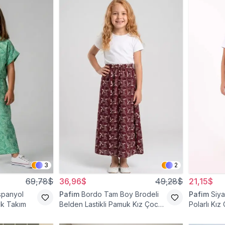
3
2
69,78$
36,96$
49,28$
21,15$
İspanyol
Pafim
Bordo Tam Boy Brodeli
Pafim
Siya
uk Takım
Belden Lastikli Pamuk Kız Çocuk
Polarlı Kız
Etek