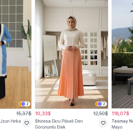
2
2
15,37$
10,33$
12,50$
116,07$
 Uzun Hırka
Shirosa
Ekru Piliseli Deri
Tesmay
N
Görünümlü Etek
Mayo