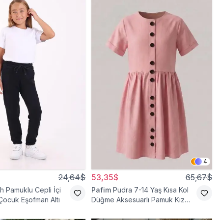
4
24,64$
53,35$
65,67$
h Pamuklu Cepli İçi
Pafim
Pudra 7-14 Yaş Kısa Kol
 Çocuk Eşofman Altı
Düğme Aksesuarlı Pamuk Kız
Çocuk Elbise