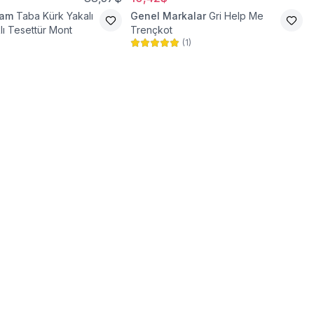
ram
Taba Kürk Yakalı
Genel Markalar
Gri Help Me
lı Tesettür Mont
Trençkot
(
1
)