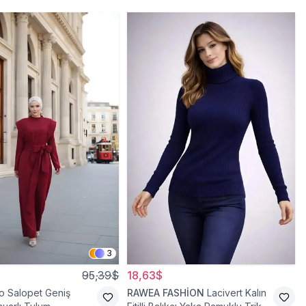
3
95,39$
18,63$
o Salopet Geniş
RAWEA FASHİON
Lacivert Kalın