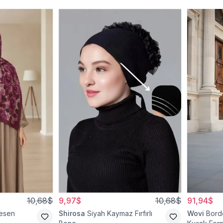
10,68$
9,97$
10,68$
91,94$
esen
Shirosa
Siyah Kaymaz Fırfırlı
Wovi
Bord