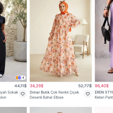
4
44,11$
34,29$
52,77$
96,40$
iyah Sokak
Dimar Butik
Çok Renkli Çiçek
EREN STY
olon
Desenli Bahar Elbise
Keten Pant