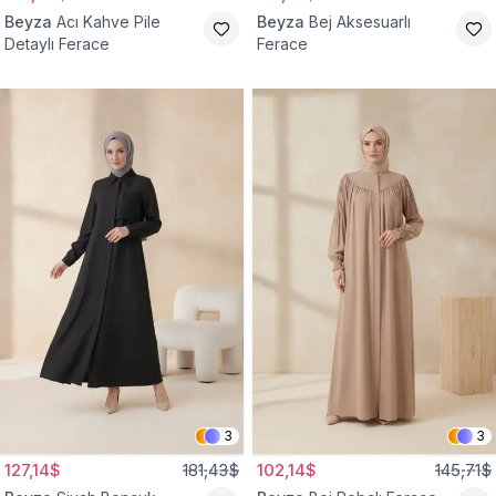
Beyza
Acı Kahve Pile
Beyza
Bej Aksesuarlı
Detaylı Ferace
Ferace
3
3
127,14$
181,43$
102,14$
145,71$