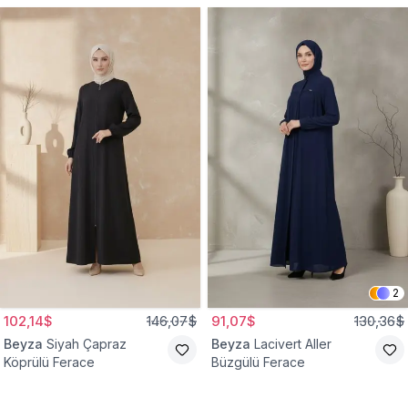
2
102,14$
146,07$
91,07$
130,36$
Beyza
Siyah Çapraz
Beyza
Lacivert Aller
Köprülü Ferace
Büzgülü Ferace