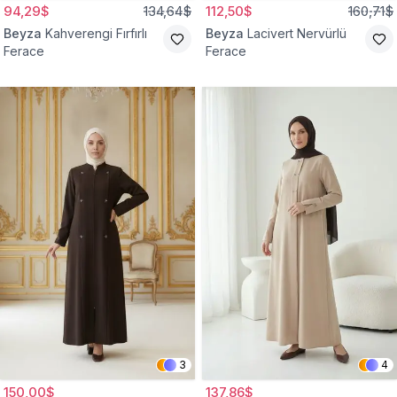
94,29$
134,64$
112,50$
160,71$
Beyza
Kahverengi Fırfırlı
Beyza
Lacivert Nervürlü
Ferace
Ferace
3
4
150,00$
137,86$