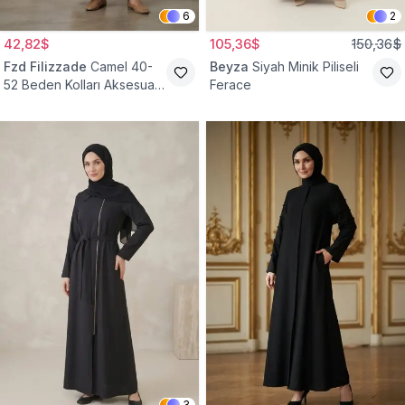
6
2
42,82$
105,36$
150,36$
Fzd Filizzade
Camel 40-
Beyza
Siyah Minik Piliseli
52 Beden Kolları Aksesuar
Ferace
Detaylı Elbise Ferace
3