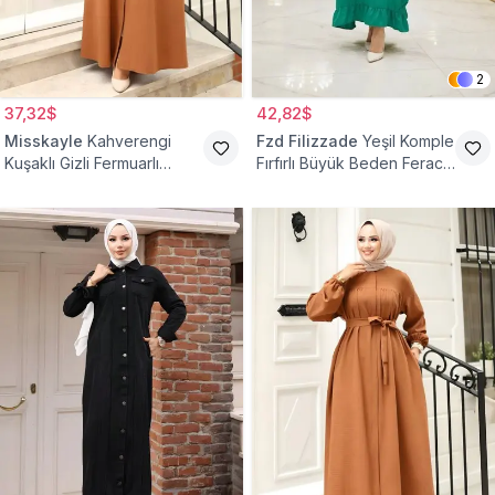
2
37,32$
42,82$
Misskayle
Kahverengi
Fzd Filizzade
Yeşil Komple
Kuşaklı Gizli Fermuarlı
Fırfırlı Büyük Beden Ferace
Ferace
Elbise