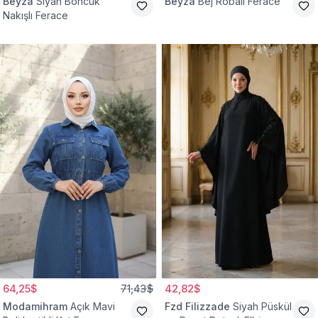
Beyza
Siyah Boncuk
Beyza
Bej Robalı Ferace
Nakışlı Ferace
64,25$
71,43$
42,82$
Modamihram
Açık Mavi
Fzd Filizzade
Siyah Püskül