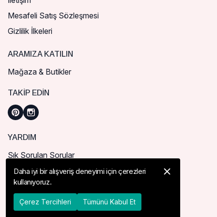
İletişim
Mesafeli Satış Sözleşmesi
Gizlilik İlkeleri
ARAMIZA KATILIN
Mağaza & Butikler
TAKIP EDIN
YARDIM
Sık Sorulan Sorular
Nasıl Sipariş Verebilirim?
Daha iyi bir alışveriş deneyimi için çerezleri
kullanıyoruz.
Kargo ve Teslimat
İade, İptal ve Değişim
Çerez Tercihleri
Tümünü Kabul Et