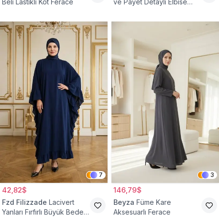
Beli Lastikli Kot Ferace
ve Payet Detaylı Elbise
Ferace
7
3
42,82$
146,79$
Fzd Filizzade
Lacivert
Beyza
Füme Kare
Yanları Fırfırlı Büyük Beden
Aksesuarlı Ferace