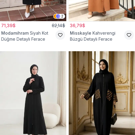
2
71,39$
82,14$
36,79$
Modamihram
Siyah Kot
Misskayle
Kahverengi
Düğme Detaylı Ferace
Büzgü Detaylı Ferace