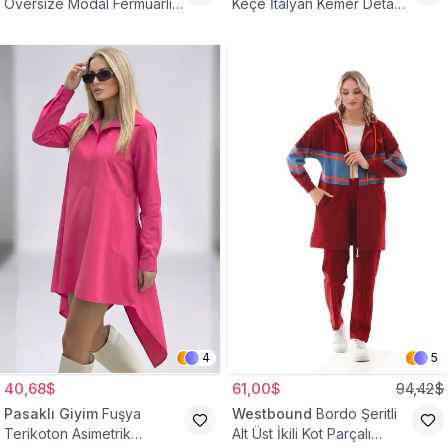
Oversize Modal Fermuarlı
Keçe İtalyan Kemer Detaylı
Sweat Tunik
Yelek
4
5
40,68$
61,00$
94,42$
Pasaklı Giyim
Fuşya
Westbound
Bordo Şeritli
Terikoton Asimetrik
Alt Üst İkili Kot Parçalı