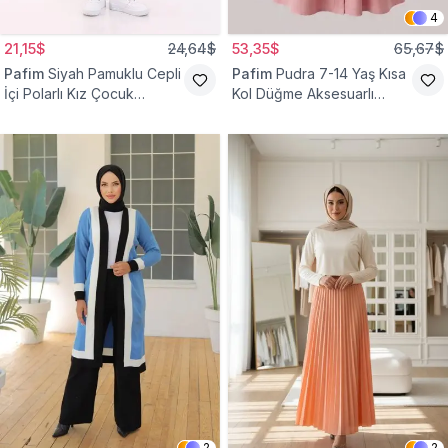
4
21,15$
24,64$
53,35$
65,67$
Pafim
Siyah Pamuklu Cepli
Pafim
Pudra 7-14 Yaş Kısa
İçi Polarlı Kız Çocuk
Kol Düğme Aksesuarlı
Eşofman Altı
Pamuk Kız Çocuk Elbise
2
2