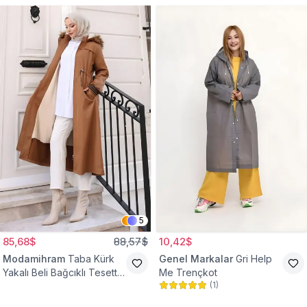
5
85,68$
88,57$
10,42$
Modamihram
Taba Kürk
Genel Markalar
Gri Help
Yakalı Beli Bağcıklı Tesettür
Me Trençkot
(
1
)
Mont