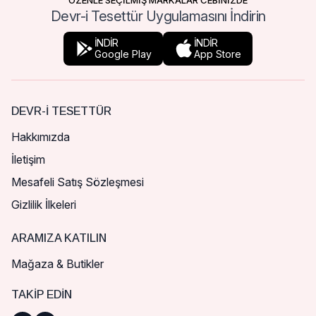
ÖZENLE SEÇİLMİŞ MARKALAR CEBİNİZDE
Devr-i Tesettür Uygulamasını İndirin
İNDİR
İNDİR
Google Play
App Store
DEVR-I TESETTÜR
Hakkımızda
İletişim
Mesafeli Satış Sözleşmesi
Gizlilik İlkeleri
ARAMIZA KATILIN
Mağaza & Butikler
TAKIP EDIN