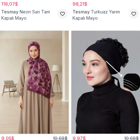
116,07$
98,21$
Tesmay
Neon Sarı Tam
Tesmay
Turkuaz Yarım
Kapalı Mayo
Kapalı Mayo
9,05$
10,68$
9,97$
10,68$