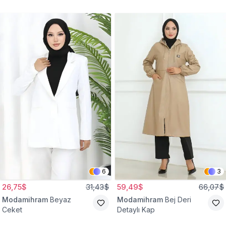
Gömlek Tunik
Eşofman Takım
6
3
26,75$
31,43$
59,49$
66,07$
Modamihram
Beyaz
Modamihram
Bej Deri
Ceket
Detaylı Kap