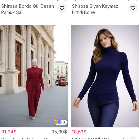
Shirosa
Bordo Gül Desen
Shirosa
Siyah Kaymaz
Pamuk Şal
Fırfırlı Bone
3
91,94$
95,39$
18,63$