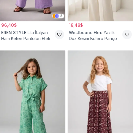
3
96,40$
18,48$
EREN STYLE
Lila İtalyan
Westbound
Ekru Yazlık
Ham Keten Pantolon Etek
Düz Kesim Bolero Panço