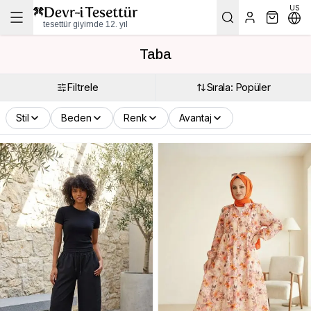
US
tesettür giyimde 12. yıl
Taba
Filtrele
Sırala: Popüler
Stil
Beden
Renk
Avantaj