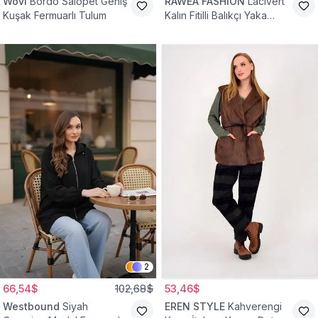
Wovi
Bordo Salopet Geniş
RAWEA FASHİON
Lacivert
Kuşak Fermuarlı Tulum
Kalın Fitilli Balıkçı Yaka
Pamuklu Triko Kazak
2
66,54$
102,68$
53,46$
Westbound
Siyah
EREN STYLE
Kahverengi