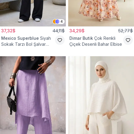
4
37,32$
44,11$
34,29$
52,77$
Mexico Superblue
Siyah
Dimar Butik
Çok Renkli
Sokak Tarzı Bol Şalvar
Çiçek Desenli Bahar Elbise
Pantolon