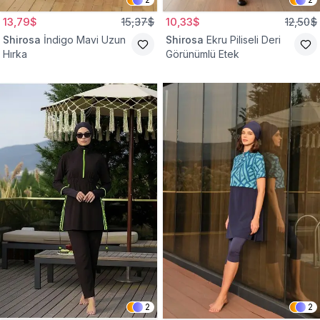
13,79$
15,37$
10,33$
12,50$
Shirosa
İndigo Mavi Uzun
Shirosa
Ekru Piliseli Deri
Hırka
Görünümlü Etek
2
2