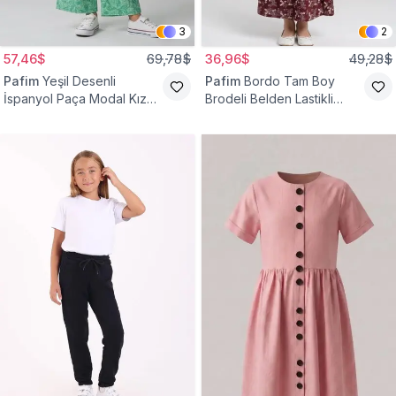
3
2
57,46$
69,78$
36,96$
49,28$
Pafim
Yeşil Desenli
Pafim
Bordo Tam Boy
İspanyol Paça Modal Kız
Brodeli Belden Lastikli
Çocuk Takım
Pamuk Kız Çocuk Etek