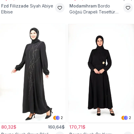
Fzd Filizzade
Siyah Abiye
Modamihram
Bordo
Elbise
Göğsü Drapeli Tesettür
Abiye Elbise
2
2
80,32$
160,64$
170,71$