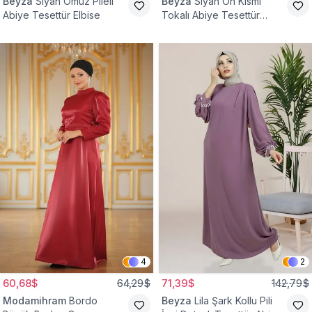
Beyza
Siyah Omuz Pileli
Beyza
Siyah Ön Kısmı
Abiye Tesettür Elbise
Tokalı Abiye Tesettür
Elbise
4
2
60,68$
64,29$
71,39$
142,79$
Modamihram
Bordo
Beyza
Lila Şark Kollu Pili