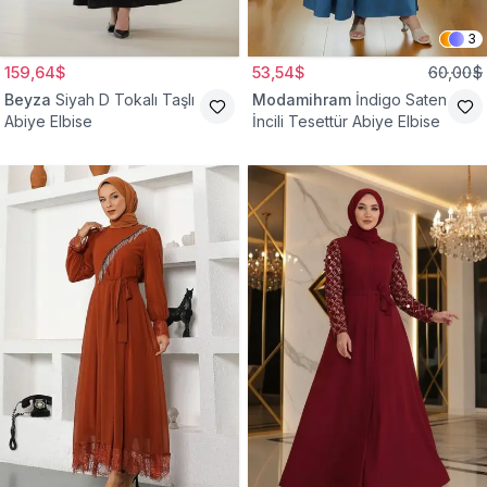
3
159,64$
53,54$
60,00$
Beyza
Siyah D Tokalı Taşlı
Modamihram
İndigo Saten
Abiye Elbise
İncili Tesettür Abiye Elbise