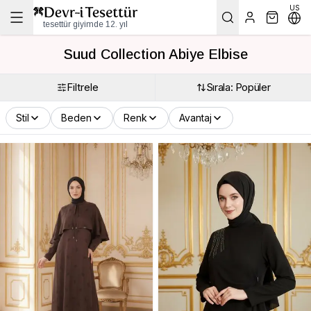
US
tesettür giyimde 12. yıl
Suud Collection Abiye Elbise
Filtrele
Sırala: Popüler
Stil
Beden
Renk
Avantaj