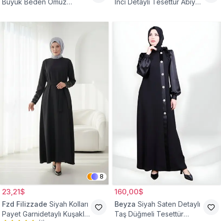
Büyük Beden Omuz
İnci Detaylı Tesettür Abiye
Büzgülü Abiye Elbise
Elbise
8
23,21$
160,00$
Fzd Filizzade
Siyah Kolları
Beyza
Siyah Saten Detaylı
Payet Garnidetaylı Kuşaklı
Taş Düğmeli Tesettür