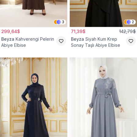
3
2
299,64$
71,39$
142,79$
Beyza
Kahverengi Pelerin
Beyza
Siyah Kum Krep
Abiye Elbise
Sonay Taşlı Abiye Elbise