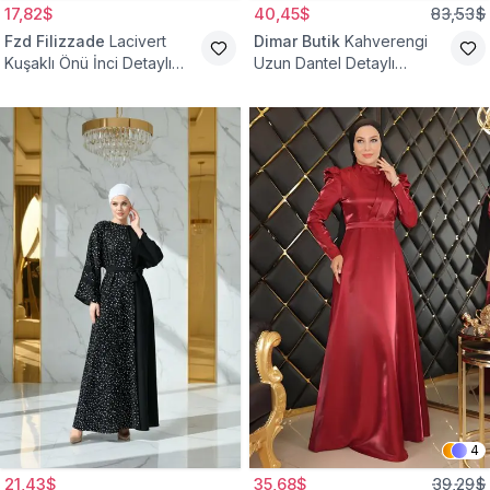
17,82$
40,45$
83,53$
Fzd Filizzade
Lacivert
Dimar Butik
Kahverengi
Kuşaklı Önü İnci Detaylı
Uzun Dantel Detaylı
Abiye Elbise
Kemerli Abiye Elbise
4
21,43$
35,68$
39,29$