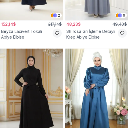
2
6
152,14$
217,14$
48,23$
49,40$
Beyza
Lacivert Tokalı
Shirosa
Gri İşleme Detaylı
Abiye Elbise
Krep Abiye Elbise