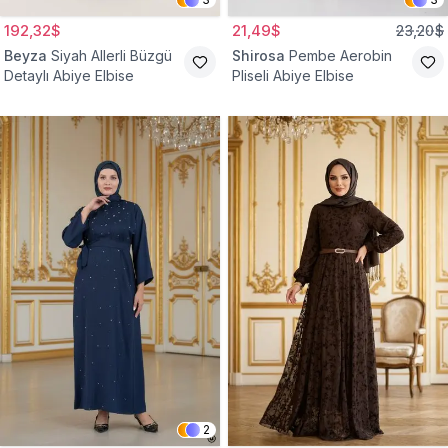
192,32$
21,49$
23,20$
Beyza
Siyah Allerli Büzgü
Shirosa
Pembe Aerobin
Detaylı Abiye Elbise
Pliseli Abiye Elbise
2