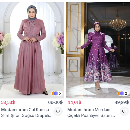
5
2
53,53$
60,00$
44,61$
49,29$
Modamihram
Gül Kurusu
Modamihram
Mürdüm
Simli Şifon Göğsü Drapeli
Çiçekli Puantiyeli Saten
Taş Detaylı Abiye Elbise
Abiye Elbise