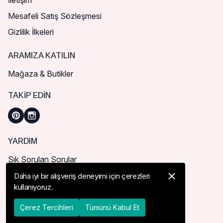
İletişim
Mesafeli Satış Sözleşmesi
Gizlilik İlkeleri
ARAMIZA KATILIN
Mağaza & Butikler
TAKIP EDIN
YARDIM
Sık Sorulan Sorular
Nasıl Sipariş Verebilirim?
Daha iyi bir alışveriş deneyimi için çerezleri
kullanıyoruz.
Kargo ve Teslimat
İade, İptal ve Değişim
Çerez Tercihleri
Tümünü Kabul Et