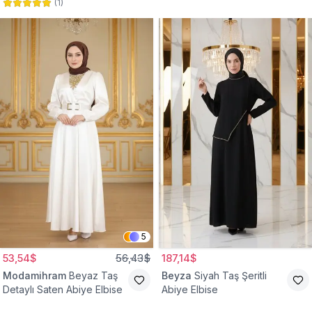
(
1
)
Abiye Elbise
Abiye Elbise
5
53,54$
56,43$
187,14$
Modamihram
Beyaz Taş
Beyza
Siyah Taş Şeritli
Detaylı Saten Abiye Elbise
Abiye Elbise