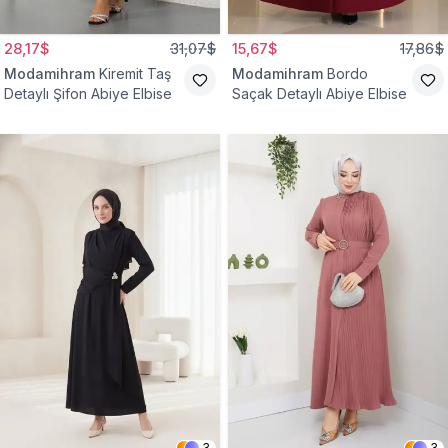
28,17$
31,07$
15,67$
17,86$
Modamihram
Kiremit Taş
Modamihram
Bordo
Detaylı Şifon Abiye Elbise
Saçak Detaylı Abiye Elbise
3
3