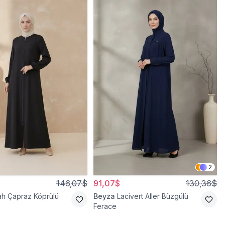
2
146,07$
91,07$
130,36$
ah Çapraz Köprülü
Beyza
Lacivert Aller Büzgülü
Ferace