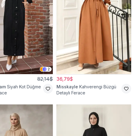
2
82,14$
36,79$
ram
Siyah Kot Düğme
Misskayle
Kahverengi Büzgü
race
Detaylı Ferace