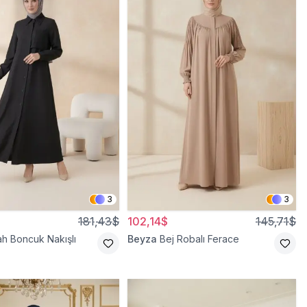
3
3
181,43$
102,14$
145,71$
ah Boncuk Nakışlı
Beyza
Bej Robalı Ferace