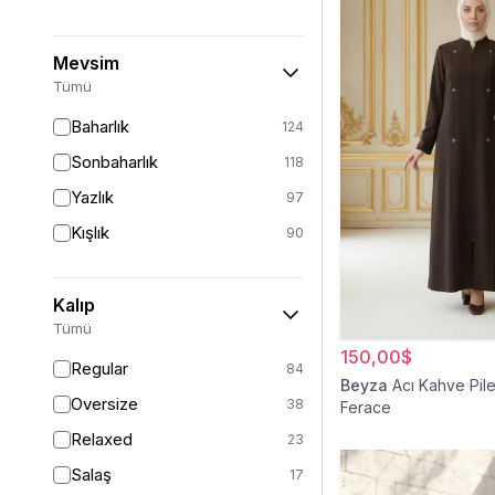
Mevsim
Tümü
Baharlık
124
Sonbaharlık
118
Yazlık
97
Kışlık
90
Kalıp
Tümü
150,00$
Regular
84
Beyza
Acı Kahve Pile
Oversize
38
Ferace
Relaxed
23
Salaş
17