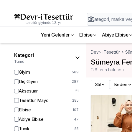
tesettür giyimde 12. yıl
Yeni Gelenler
Elbise
Abiye Elbise
Devr-i Tesettür
Sü
Kategori
Sümeyra Fe
Tümü
126 ürün bulundu.
Giyim
589
Dış Giyim
287
Stil
Beden
Aksesuar
21
Tesettür Mayo
285
Elbise
107
Abiye Elbise
47
Tunik
55