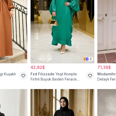
2
42,82$
71,39$
i Kuşaklı
Fzd Filizzade
Yeşil Komple
Modamih
Fırfırlı Büyük Beden Ferace
Detaylı Fe
Elbise