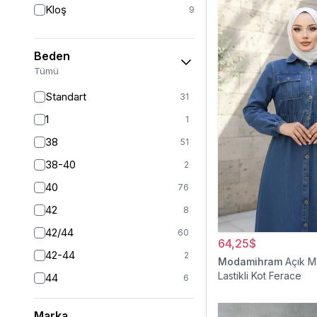
Kloş
9
Beden
Tümü
Standart
31
1
1
38
51
38-40
2
40
76
42
8
42/44
60
64,25$
42-44
2
Modamihram
Açık M
Lastikli Kot Ferace
44
6
46
6
Marka