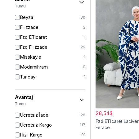
46-48
2
Tümü
46/48
61
Beyza
80
48
8
Filizzade
2
50
71
Fzd ETicaret
1
52
46
Fzd Filizzade
29
54
1
Misskayle
2
54/56
14
Modamihram
11
58/60
4
Tuncay
1
Avantaj
Tümü
28,54$
Ücretsiz İade
126
Fzd ETicaret
Laciver
Ücretsiz Kargo
117
Ferace
Hızlı Kargo
91