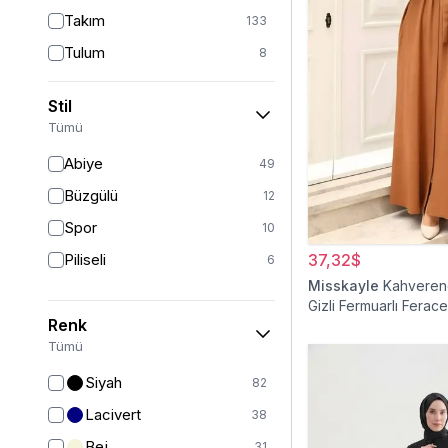
Takım
133
Tulum
8
Pantolon
148
Stil
Etek
19
Tümü
Pantolon Etek
2
Abiye
49
Bluz & Gömlek
15
Büzgülü
12
Kazak
7
Spor
10
Eşofman
67
Piliseli
37,32$
6
Şal
6
Misskayle
Kahvereng
Gizli Fermuarlı Ferace
Bone
15
Renk
Ferace
126
Tümü
Kap & Pardesü
23
Siyah
82
Trençkot
32
Lacivert
38
Hırka
4
Bej
31