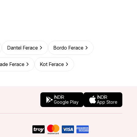
Dantel Ferace
Bordo Ferace
zade Ferace
Kot Ferace
İNDİR
İNDİR
Google Play
App Store