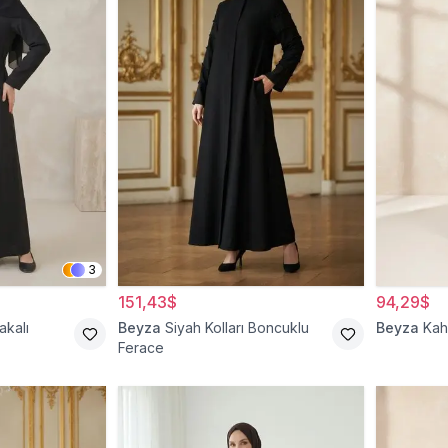
3
151,43$
94,29$
akalı
Beyza
Siyah Kolları Boncuklu
Beyza
Kah
Ferace