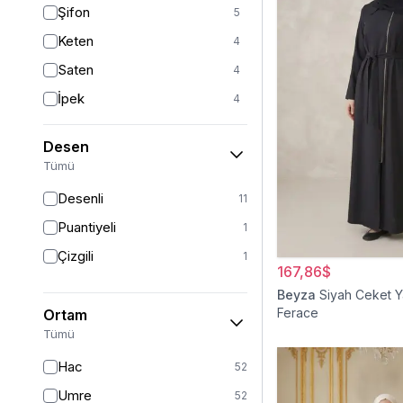
Şifon
5
Beyaz
2
Keten
4
Pudra
1
Saten
4
İpek
4
Viskon
3
Desen
Tül
2
Tümü
Krep
2
Desenli
11
Dantel
1
Puantiyeli
1
Süet
1
Çizgili
1
Sandy
167,86$
1
Beyza
Siyah Ceket Y
Ferace
Ortam
Tümü
Hac
52
Umre
52