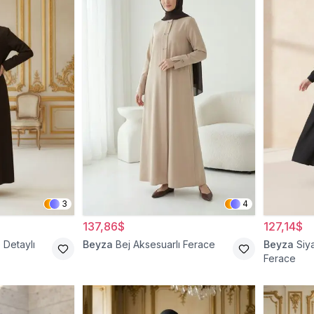
3
4
137,86$
127,14$
 Detaylı
Beyza
Bej Aksesuarlı Ferace
Beyza
Siy
Ferace