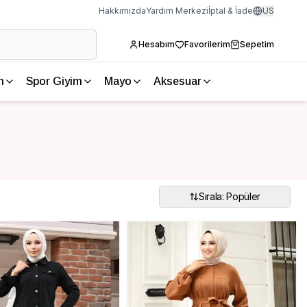
Hakkımızda
Yardım Merkezi
İptal & İade
US
Hesabım
Favorilerim
Sepetim
m
Spor Giyim
Mayo
Aksesuar
Sırala: Popüler