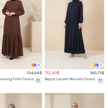
3
2
134,64$
112,50$
160,71$
verengi Fırfırlı Ferace
Beyza
Lacivert Nervürlü Ferace