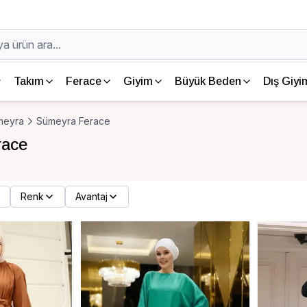
Takım
Ferace
Giyim
Büyük Beden
Dış Giyi
meyra
Sümeyra Ferace
race
Renk
Avantaj