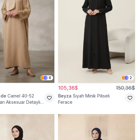
6
2
105,36$
150,36$
ade
Camel 40-52
Beyza
Siyah Minik Piliseli
arı Aksesuar Detaylı
Ferace
ace