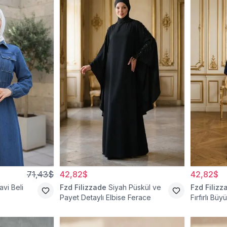
71,43$
42,82$
42,82$
avi Beli
Fzd Filizzade
Siyah Püskül ve
Fzd Filizz
Payet Detaylı Elbise Ferace
Fırfırlı Bü
Ferace