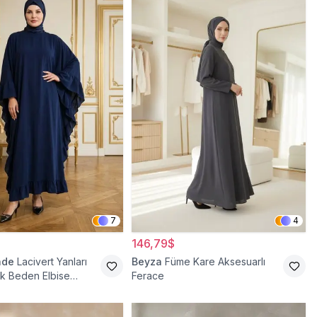
7
4
146,79$
ade
Lacivert Yanları
Beyza
Füme Kare Aksesuarlı
yük Beden Elbise
Ferace