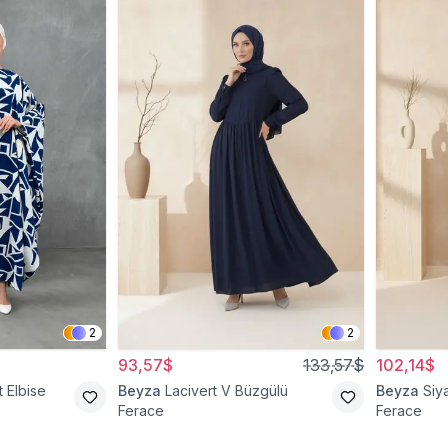
2
2
93,57$
133,57$
102,14$
t Elbise
Beyza
Lacivert V Büzgülü
Beyza
Siy
Ferace
Ferace