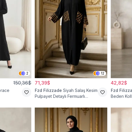
2
12
150,36$
71,39$
42,82$
erace
Fzd Filizzade
Siyah Salaş Kesim
Fzd Filizz
Pulpayet Detaylı Fermuarlı
Beden Koll
Ferace
Elbise Fer