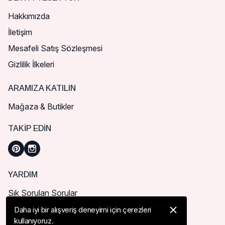
Hakkımızda
İletişim
Mesafeli Satış Sözleşmesi
Gizlilik İlkeleri
ARAMIZA KATILIN
Mağaza & Butikler
TAKIP EDIN
YARDIM
Sık Sorulan Sorular
Nasıl Sipariş Verebilirim?
Daha iyi bir alışveriş deneyimi için çerezleri
kullanıyoruz.