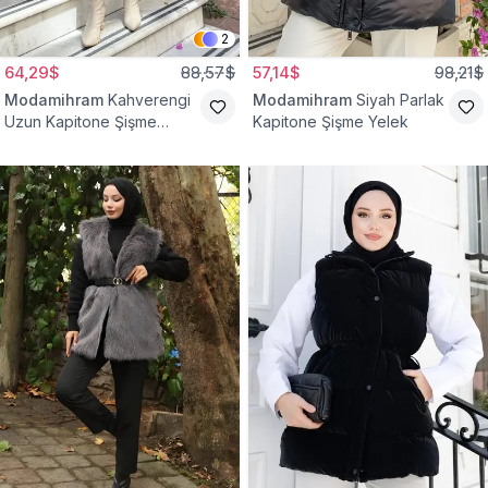
2
64,29$
88,57$
57,14$
98,21$
Modamihram
Kahverengi
Modamihram
Siyah Parlak
Uzun Kapitone Şişme
Kapitone Şişme Yelek
Yelek