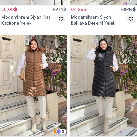
50,00$
67,14$
64,29$
132,14$
Modamihram
Siyah Kısa
Modamihram
Siyah
Kapitone Yelek
Baklava Desenli Yelek
3