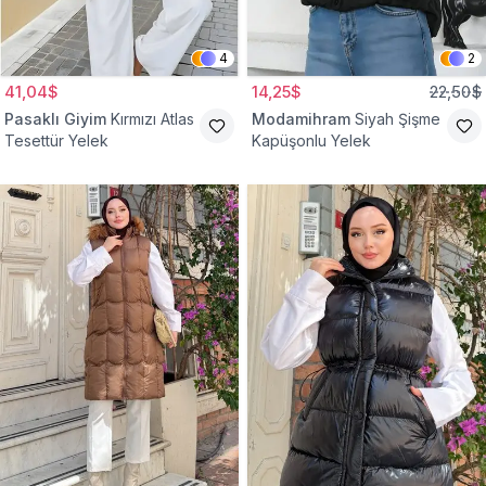
4
2
41,04$
14,25$
22,50$
Pasaklı Giyim
Kırmızı Atlas
Modamihram
Siyah Şişme
Tesettür Yelek
Kapüşonlu Yelek