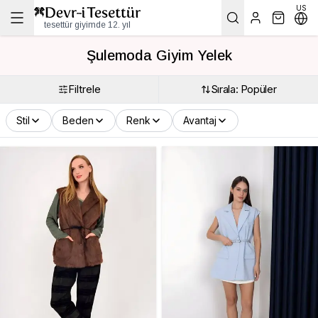
US
tesettür giyimde 12. yıl
Şulemoda Giyim Yelek
Filtrele
Sırala: Popüler
Stil
Beden
Renk
Avantaj