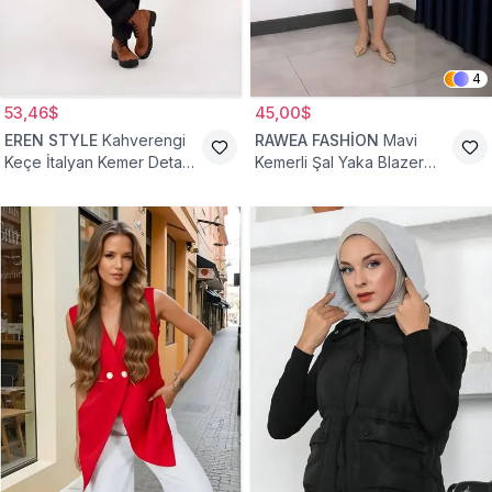
4
53,46$
45,00$
EREN STYLE
Kahverengi
RAWEA FASHİON
Mavi
Keçe İtalyan Kemer Detaylı
Kemerli Şal Yaka Blazer
Yelek
Tesettür Yelek