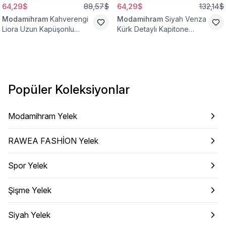
64,29$
88,57$
64,29$
132,14$
Modamihram
Kahverengi
Modamihram
Siyah Venza
Liora Uzun Kapüşonlu
Kürk Detaylı Kapitone
Yelek
Yelek
Popüler Koleksiyonlar
Modamihram Yelek
RAWEA FASHİON Yelek
Spor Yelek
Şişme Yelek
Siyah Yelek