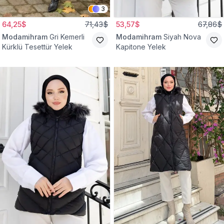
3
64,25$
71,43$
53,57$
67,86$
Modamihram
Gri Kemerli
Modamihram
Siyah Nova
Kürklü Tesettür Yelek
Kapitone Yelek