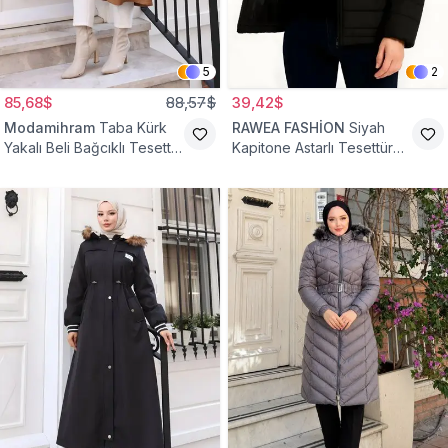
5
2
85,68$
88,57$
39,42$
Modamihram
Taba Kürk
RAWEA FASHİON
Siyah
Yakalı Beli Bağcıklı Tesettür
Kapitone Astarlı Tesettür
Mont
Mont