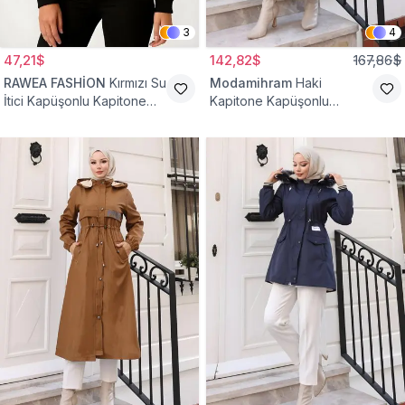
3
4
47,21$
142,82$
167,86$
RAWEA FASHİON
Kırmızı Su
Modamihram
Haki
İtici Kapüşonlu Kapitone
Kapitone Kapüşonlu
Astarlı Tesettür Mont
Fermuarlı Mont