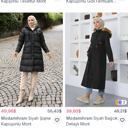
Kapşonlu Tesettür Mont
Kapüşonlu Gizli Fermuarlı
Mont
2
49,96$
56,43$
39,60$
48,21$
Modamihram
Siyah Şişme
Modamihram
Siyah Bağcık
Kapüşonlu Mont
Detaylı Mont