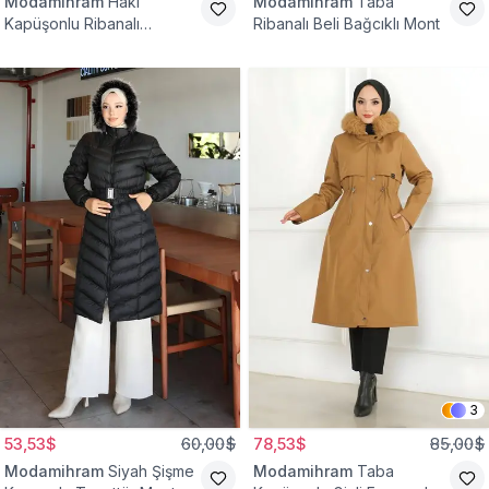
Modamihram
Haki
Modamihram
Taba
Kapüşonlu Ribanalı
Ribanalı Beli Bağcıklı Mont
Tesettür Mont
3
53,53$
60,00$
78,53$
85,00$
Modamihram
Siyah Şişme
Modamihram
Taba