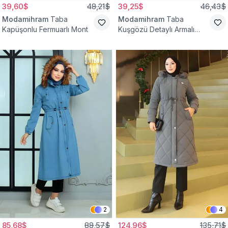
39,60$
48,21$
39,25$
46,43$
Modamihram
Taba
Modamihram
Taba
Kapüşonlu Fermuarlı Mont
Kuşgözü Detaylı Armalı
Mont
2
4
85,68$
88,57$
124,96$
135,71$