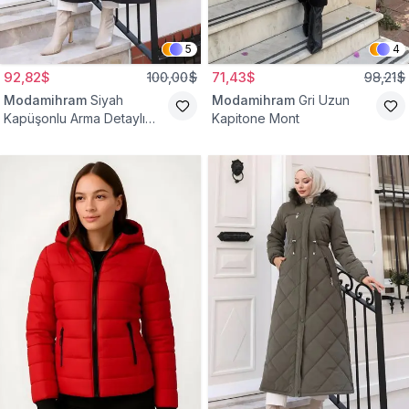
5
4
92,82$
100,00$
71,43$
98,21$
Modamihram
Siyah
Modamihram
Gri Uzun
Kapüşonlu Arma Detaylı
Kapitone Mont
Mont