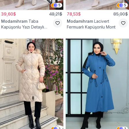
5
5
39,60$
48,21$
78,53$
85,00$
Modamihram
Taba
Modamihram
Lacivert
Kapüşonlu Yazı Detaylı
Fermuarlı Kapüşonlu Mont
Mont
2
2