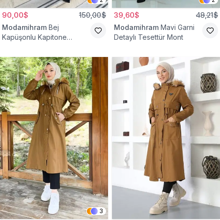
90,00$
150,00$
39,60$
48,21$
Modamihram
Bej
Modamihram
Mavi Garni
Kapüşonlu Kapitone
Detaylı Tesettür Mont
Kemerli Mont
3