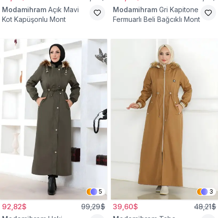
Modamihram
Açık Mavi
Modamihram
Gri Kapitone
Kot Kapüşonlu Mont
Fermuarlı Beli Bağcıklı Mont
5
3
92,82$
99,29$
39,60$
48,21$