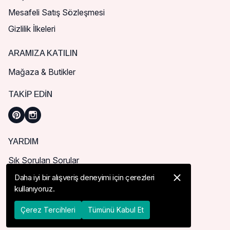
Mesafeli Satış Sözleşmesi
Gizlilik İlkeleri
ARAMIZA KATILIN
Mağaza & Butikler
TAKIP EDIN
YARDIM
Sık Sorulan Sorular
Nasıl Sipariş Verebilirim?
Daha iyi bir alışveriş deneyimi için çerezleri
kullanıyoruz.
Kargo ve Teslimat
İade, İptal ve Değişim
Çerez Tercihleri
Tümünü Kabul Et