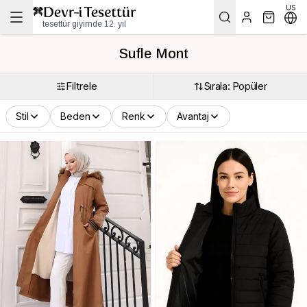
US
tesettür giyimde 12. yıl
Sufle Mont
Filtrele
Sırala: Popüler
Stil
Beden
Renk
Avantaj