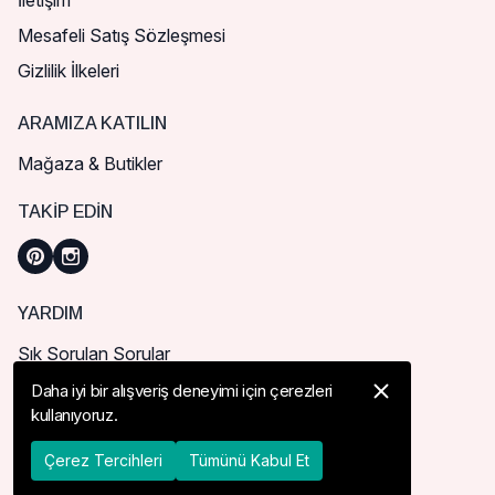
İletişim
Mesafeli Satış Sözleşmesi
Gizlilik İlkeleri
ARAMIZA KATILIN
Mağaza & Butikler
TAKIP EDIN
YARDIM
Sık Sorulan Sorular
Nasıl Sipariş Verebilirim?
Daha iyi bir alışveriş deneyimi için çerezleri
kullanıyoruz.
Kargo ve Teslimat
İade, İptal ve Değişim
Çerez Tercihleri
Tümünü Kabul Et