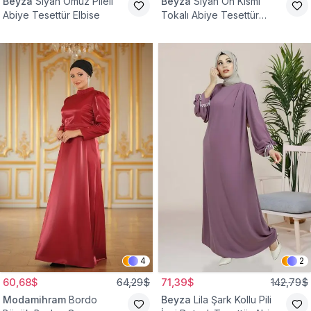
Beyza
Siyah Omuz Pileli
Beyza
Siyah Ön Kısmı
Abiye Tesettür Elbise
Tokalı Abiye Tesettür
Elbise
4
2
60,68$
64,29$
71,39$
142,79$
Modamihram
Bordo
Beyza
Lila Şark Kollu Pili