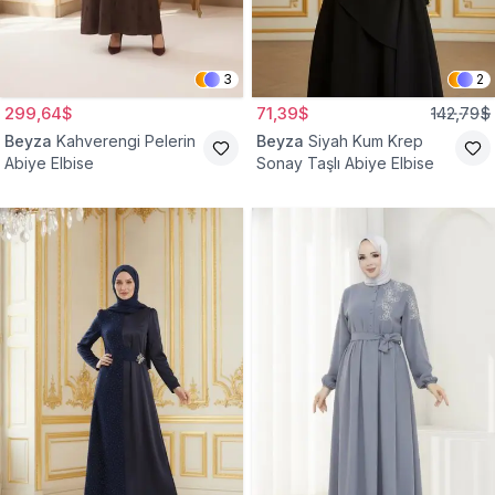
3
2
299,64$
71,39$
142,79$
Beyza
Kahverengi Pelerin
Beyza
Siyah Kum Krep
Abiye Elbise
Sonay Taşlı Abiye Elbise