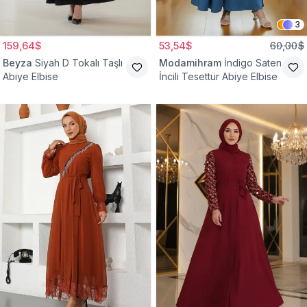
3
159,64$
53,54$
60,00$
Beyza
Siyah D Tokalı Taşlı
Modamihram
İndigo Saten
Abiye Elbise
İncili Tesettür Abiye Elbise