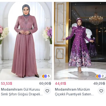
5
2
53,53$
60,00$
44,61$
49,29$
Modamihram
Gül Kurusu
Modamihram
Mürdüm
Simli Şifon Göğsü Drapeli
Çiçekli Puantiyeli Saten
Taş Detaylı Abiye Elbise
Abiye Elbise