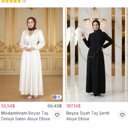
(
1
)
Abiye Elbise
Abiye Elbise
5
53,54$
56,43$
187,14$
Modamihram
Beyaz Taş
Beyza
Siyah Taş Şeritli
Detaylı Saten Abiye Elbise
Abiye Elbise