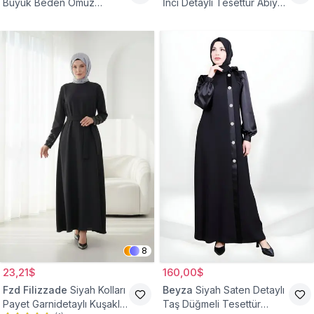
Büyük Beden Omuz
İnci Detaylı Tesettür Abiye
Büzgülü Abiye Elbise
Elbise
8
23,21$
160,00$
Fzd Filizzade
Siyah Kolları
Beyza
Siyah Saten Detaylı
Payet Garnidetaylı Kuşaklı
Taş Düğmeli Tesettür