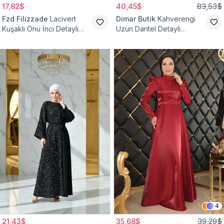
17,82$
40,45$
83,53$
Fzd Filizzade
Lacivert
Dimar Butik
Kahverengi
Kuşaklı Önü İnci Detaylı
Uzun Dantel Detaylı
Abiye Elbise
Kemerli Abiye Elbise
4
21,43$
35,68$
39,29$