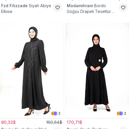
Fzd Filizzade
Siyah Abiye
Modamihram
Bordo
Elbise
Göğsü Drapeli Tesettür
Abiye Elbise
2
2
80,32$
160,64$
170,71$