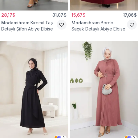
28,17$
31,07$
15,67$
17,86$
Modamihram
Kiremit Taş
Modamihram
Bordo
Detaylı Şifon Abiye Elbise
Saçak Detaylı Abiye Elbise
3
3