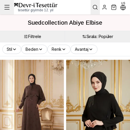
US
tesettür giyimde 12. yıl
Suedcollection Abiye Elbise
Filtrele
Sırala: Popüler
Stil
Beden
Renk
Avantaj