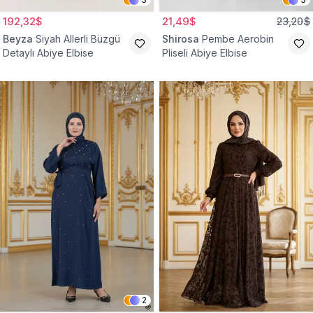
192,32$
21,49$
23,20$
Beyza
Siyah Allerli Büzgü
Shirosa
Pembe Aerobin
Detaylı Abiye Elbise
Pliseli Abiye Elbise
2