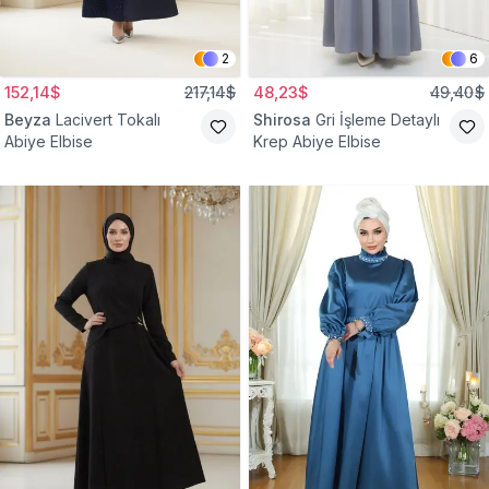
2
6
152,14$
217,14$
48,23$
49,40$
Beyza
Lacivert Tokalı
Shirosa
Gri İşleme Detaylı
Abiye Elbise
Krep Abiye Elbise