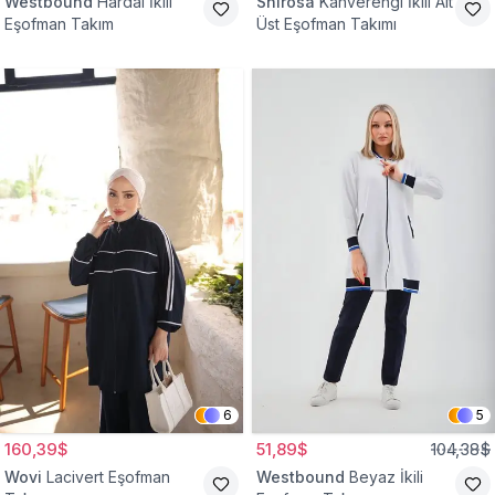
Westbound
Hardal İkili
Shirosa
Kahverengi İkili Alt
Eşofman Takım
Üst Eşofman Takımı
6
5
160,39$
51,89$
104,38$
Wovi
Lacivert Eşofman
Westbound
Beyaz İkili