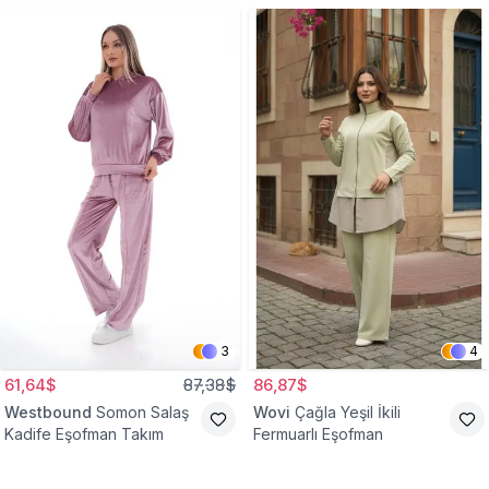
3
4
61,64$
87,38$
86,87$
Westbound
Somon Salaş
Wovi
Çağla Yeşil İkili
Kadife Eşofman Takım
Fermuarlı Eşofman