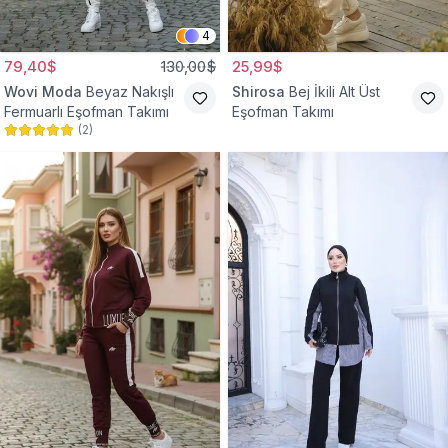
4
79,40$
130,00$
25,99$
Wovi Moda
Beyaz Nakışlı
Shirosa
Bej İkili Alt Üst
Fermuarlı Eşofman Takımı
Eşofman Takımı
(
2
)