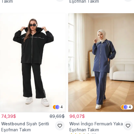
Takım
Eşofman Takım
4
4
74,39$
89,69$
96,07$
Westbound
Siyah Şeritli
Wovi
İndigo Fermuarlı Yaka
Eşofman Takım
Eşofman Takım