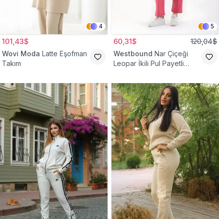
4
5
101,43$
60,31$
120,04$
Wovi Moda
Latte Eşofman
Westbound
Nar Çiçeği
Takım
Leopar İkili Pul Payetli
Eşofman Takım