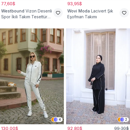
77,60$
93,95$
Westbound
Vizon Desenli
Wovi Moda
Lacivert Şık
Spor İkili Takım Tesettür
Eşofman Takımı
Eşofman
4
2
130,00$
92,80$
99,30$