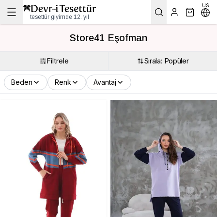
US
tesettür giyimde 12. yıl
Store41 Eşofman
Filtrele
Sırala: Popüler
Beden
Renk
Avantaj