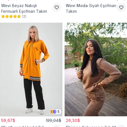
Wovi
Beyaz Nakışlı
Wovi Moda
Siyah Eşofman
Fermuarlı Eşofman Takım
Takım
(
2
)
5
59,67$
120,04$
26,30$