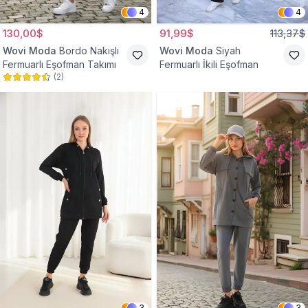
4
4
130,00$
91,99$
113,37$
Wovi Moda
Bordo Nakışlı
Wovi Moda
Siyah
Fermuarlı Eşofman Takımı
Fermuarlı İkili Eşofman
(
2
)
3
3