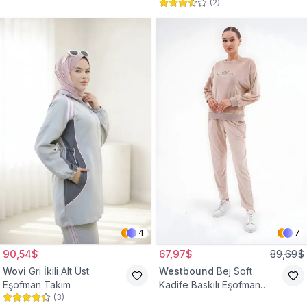
(
2
)
4
7
90,54$
67,97$
89,69$
Wovi
Gri İkili Alt Üst
Westbound
Bej Soft
Eşofman Takım
Kadife Baskılı Eşofman
(
3
)
Takım