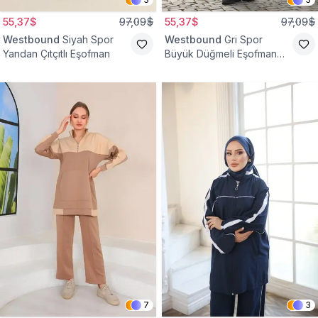
55,37$
97,09$
55,37$
97,09$
Westbound
Siyah Spor
Westbound
Gri Spor
Yandan Çıtçıtlı Eşofman
Büyük Düğmeli Eşofman
Takımı
7
3