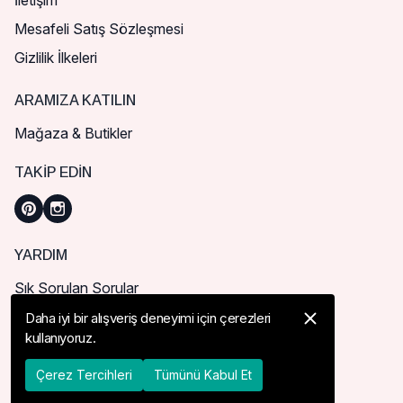
İletişim
Mesafeli Satış Sözleşmesi
Gizlilik İlkeleri
ARAMIZA KATILIN
Mağaza & Butikler
TAKIP EDIN
YARDIM
Sık Sorulan Sorular
Nasıl Sipariş Verebilirim?
Daha iyi bir alışveriş deneyimi için çerezleri
kullanıyoruz.
Kargo ve Teslimat
İade, İptal ve Değişim
Çerez Tercihleri
Tümünü Kabul Et