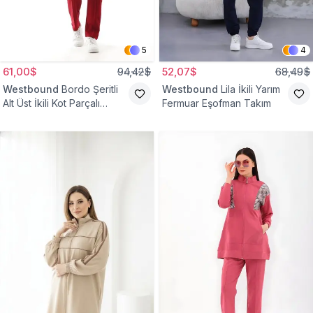
5
4
61,00$
94,42$
52,07$
68,49$
Westbound
Bordo Şeritli
Westbound
Lila İkili Yarım
Alt Üst İkili Kot Parçalı
Fermuar Eşofman Takım
Eşofman Takım