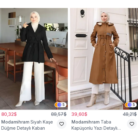
Yelek
Bağcıklı Kap
5
5
80,32$
88,57$
39,60$
48,21$
Modamihram
Siyah Kaşe
Modamihram
Taba
Düğme Detaylı Kaban
Kapüşonlu Yazı Detaylı
Mont