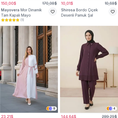
150,00$
170,08$
10,01$
10,68$
Mayovera
Mor Dinamik
Shirosa
Bordo Çiçek
Tam Kapalı Mayo
Desenli Pamuk Şal
(
1
)
8
4
23,21$
144,64$
289,29$