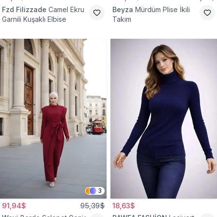
Fzd Filizzade
Camel Ekru
Beyza
Mürdüm Plise İkili
Garnili Kuşaklı Elbise
Takım
3
91,94$
95,39$
18,63$