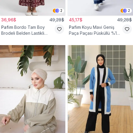
2
2
36,96$
49,28$
45,17$
49,28$
Pafim
Bordo Tam Boy
Pafim
Koyu Mavi Geniş
Brodeli Belden Lastikli
Paça Paçası Püsküllü %100
Pamuk Kız Çocuk Etek
Pamuk Kız Çocuk Kot
Pantolon