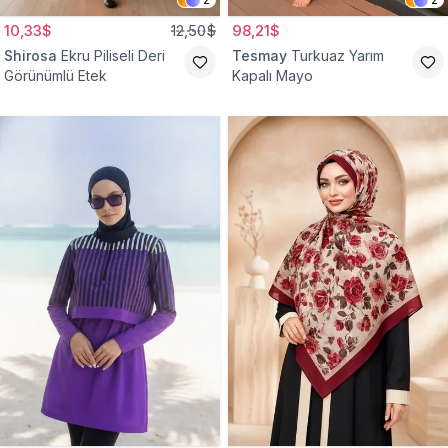
10,33$
12,50$
98,21$
Shirosa
Ekru Piliseli Deri
Tesmay
Turkuaz Yarım
Görünümlü Etek
Kapalı Mayo