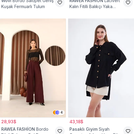
Wovi
Bordo Salopet Geniş
RAWEA FASHİON
Lacivert
Kuşak Fermuarlı Tulum
Kalın Fitilli Balıkçı Yaka
Pamuklu Triko Kazak
4
28,93$
43,18$
RAWEA FASHİON
Bordo
Pasaklı Giyim
Siyah