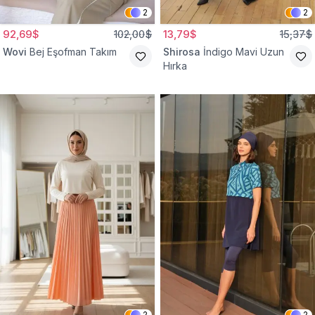
2
2
92,69$
102,00$
13,79$
15,37$
Wovi
Bej Eşofman Takım
Shirosa
İndigo Mavi Uzun
Hırka
2
2