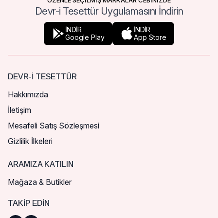
ÖZENLE SEÇİLMİŞ MARKALAR CEBİNİZDE
Devr-i Tesettür Uygulamasını İndirin
İNDİR
İNDİR
Google Play
App Store
DEVR-I TESETTÜR
Hakkımızda
İletişim
Mesafeli Satış Sözleşmesi
Gizlilik İlkeleri
ARAMIZA KATILIN
Mağaza & Butikler
TAKIP EDIN