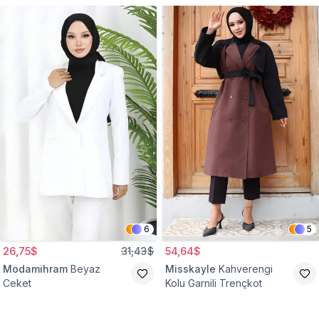
6
5
26,75$
31,43$
54,64$
Modamihram
Beyaz
Misskayle
Kahverengi
Ceket
Kolu Garnili Trençkot