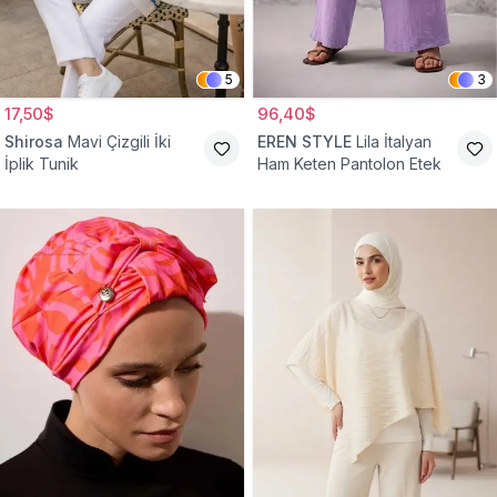
5
3
17,50$
96,40$
Shirosa
Mavi Çizgili İki
EREN STYLE
Lila İtalyan
İplik Tunik
Ham Keten Pantolon Etek