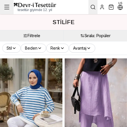
US
tesettür giyimde 12. yıl
STİLİFE
Filtrele
Sırala: Popüler
Stil
Beden
Renk
Avantaj