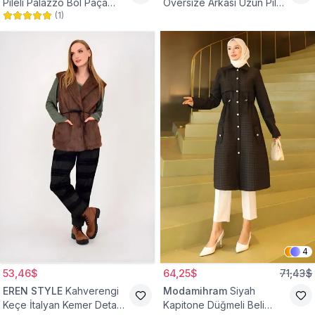
Pileli Palazzo Bol Paça
Oversize Arkası Uzun Pileli
(
1
)
Yüksek Bel Tesettür
Kollu Keten Gömlek Tunik
Pantolon
4
53,46$
64,25$
71,43$
EREN STYLE
Kahverengi
Modamihram
Siyah
Keçe İtalyan Kemer Detaylı
Kapitone Düğmeli Beli