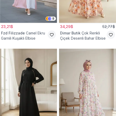
8
23,21$
34,29$
52,77$
Fzd Filizzade
Camel Ekru
Dimar Butik
Çok Renkli
Garnili Kuşaklı Elbise
Çiçek Desenli Bahar Elbise