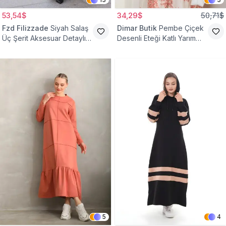
53,54$
34,29$
50,71$
Fzd Filizzade
Siyah Salaş
Dimar Butik
Pembe Çiçek
Üç Şerit Aksesuar Detaylı
Desenli Eteği Katlı Yarım
Kloş Elbise
Düğmeli Elbise
5
4