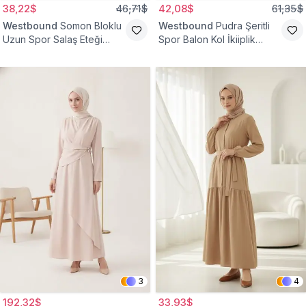
38,22$
46,71$
42,08$
61,35$
Westbound
Somon Bloklu
Westbound
Pudra Şeritli
Uzun Spor Salaş Eteği
Spor Balon Kol İkiiplik
Fırfırlı Tesettür Elbise
Tesettür Elbise
3
4
192,32$
33,93$