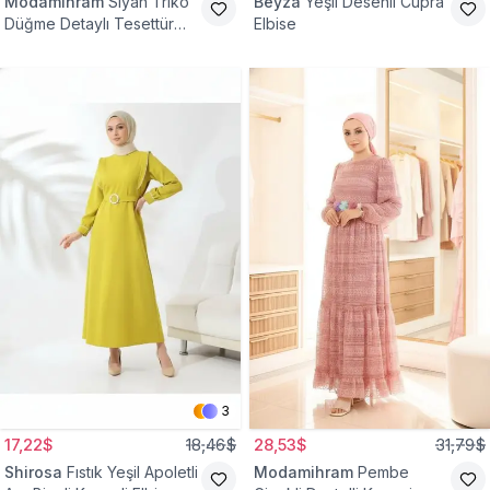
Modamihram
Siyah Triko
Beyza
Yeşil Desenli Cupra
Düğme Detaylı Tesettür
Elbise
Elbise
3
17,22$
18,46$
28,53$
31,79$
Shirosa
Fıstık Yeşil Apoletli
Modamihram
Pembe