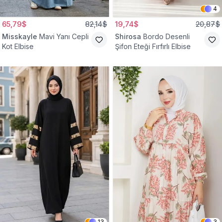
4
65,79$
82,14$
19,74$
20,87$
Misskayle
Mavi Yanı Cepli
Shirosa
Bordo Desenli
Kot Elbise
Şifon Eteği Fırfırlı Elbise
13
3