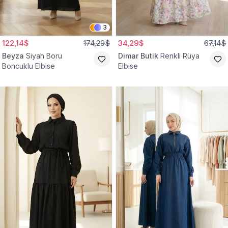
3
122,14$
174,29$
34,29$
67,14$
Beyza
Siyah Boru
Dimar Butik
Renkli Rüya
Boncuklu Elbise
Elbise