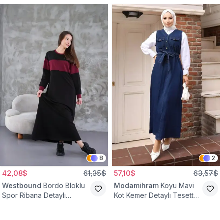
8
2
42,08$
61,35$
57,10$
63,57$
Westbound
Bordo Bloklu
Modamihram
Koyu Mavi
Spor Ribana Detaylı
Kot Kemer Detaylı Tesettür
Tesettür Elbise
Elbise