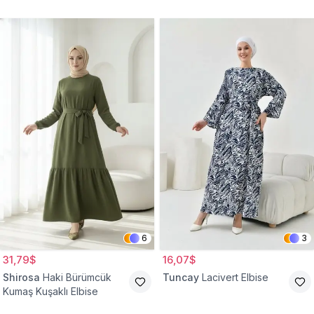
Belden Büzgülü Cepli
Tesettür Elbise
6
3
31,79$
16,07$
Shirosa
Haki Bürümcük
Tuncay
Lacivert Elbise
Kumaş Kuşaklı Elbise