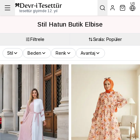
US
tesettür giyimde 12. yıl
Stil Hatun Butik Elbise
Filtrele
Sırala: Popüler
Stil
Beden
Renk
Avantaj