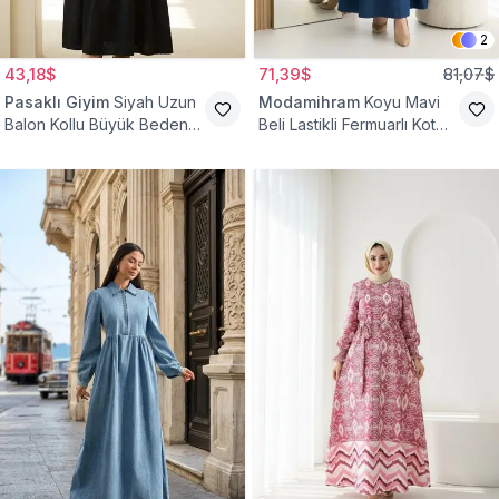
2
43,18$
71,39$
81,07$
Pasaklı Giyim
Siyah Uzun
Modamihram
Koyu Mavi
Balon Kollu Büyük Beden
Beli Lastikli Fermuarlı Kot
Tesettür Elbise
Elbise