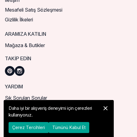
İletişim
Mesafeli Satış Sözleşmesi
Gizlilik İlkeleri
ARAMIZA KATILIN
Mağaza & Butikler
TAKIP EDIN
YARDIM
Sık Sorulan Sorular
Nasıl Sipariş Verebilirim?
Daha iyi bir alışveriş deneyimi için çerezleri
kullanıyoruz.
Kargo ve Teslimat
İade, İptal ve Değişim
Çerez Tercihleri
Tümünü Kabul Et