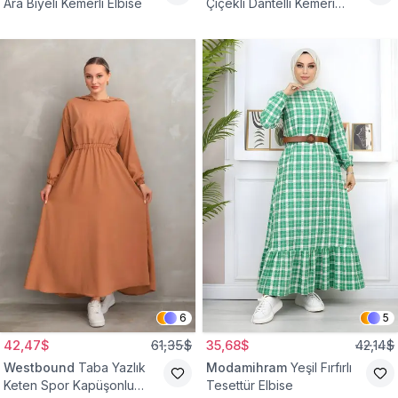
Ara Biyeli Kemerli Elbise
Çiçekli Dantelli Kemeri
Çiçekli Elbise
6
5
42,47$
61,35$
35,68$
42,14$
Westbound
Taba Yazlık
Modamihram
Yeşil Fırfırlı
Keten Spor Kapüşonlu
Tesettür Elbise