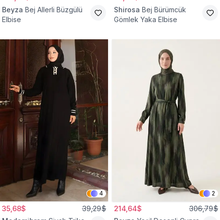
Beyza
Bej Allerli Büzgülü
Shirosa
Bej Bürümcük
Elbise
Gömlek Yaka Elbise
4
2
35,68$
39,29$
214,64$
306,79$