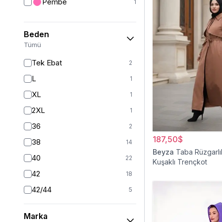
Pembe
1
Yelek
12
Ceket
24
Beden
Mont
20
Tümü
Kız Çocuk Elbise
19
Tek Ebat
2
Kız Çocuk Giyim
32
L
1
Panço
5
XL
1
Kaban
41
2XL
1
Tam Kapalı Mayo
225
36
2
Yarım Kapalı Mayo
59
187,50$
38
14
Beyza
Taba Rüzgarlı
Kız Çocuk Pantolon
5
40
22
Kuşaklı Trençkot
Kız Çocuk Takım
6
42
18
Kız Çocuk Etek
2
42/44
5
44
16
Marka
46
15