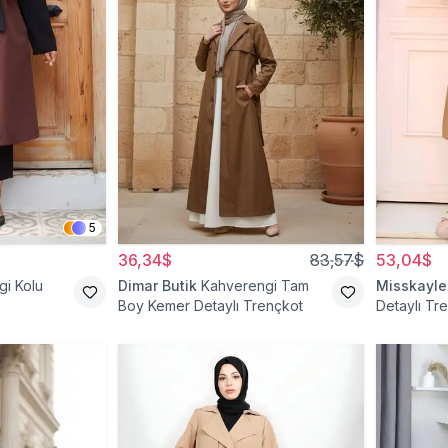
5
36,34$
83,57$
53,04$
i Kolu
Dimar Butik
Kahverengi Tam
Misskayle
Boy Kemer Detaylı Trençkot
Detaylı Tr