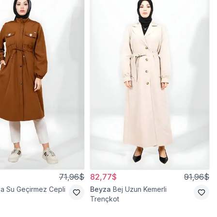
71,96$
82,77$
91,96$
a Su Geçirmez Cepli
Beyza
Bej Uzun Kemerli
Trençkot