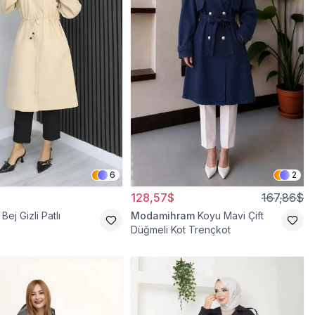
6
2
128,57$
167,86$
Bej Gizli Patlı
Modamihram
Koyu Mavi Çift
Düğmeli Kot Trençkot