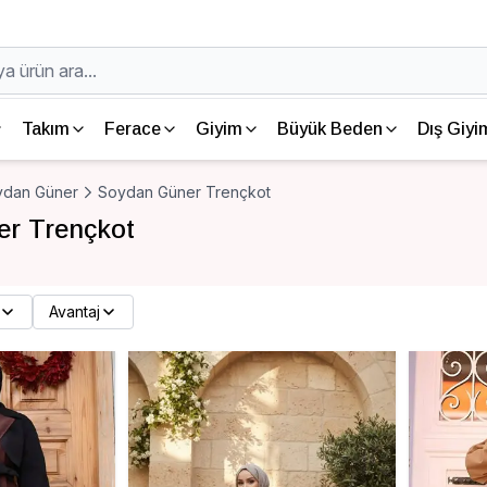
Takım
Ferace
Giyim
Büyük Beden
Dış Giyi
ydan Güner
Soydan Güner Trençkot
r Trençkot
Avantaj