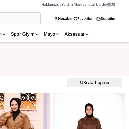
Hakkımızda
Yardım Merkezi
İptal & İade
US
Hesabım
Favorilerim
Sepetim
m
Spor Giyim
Mayo
Aksesuar
Sırala: Popüler