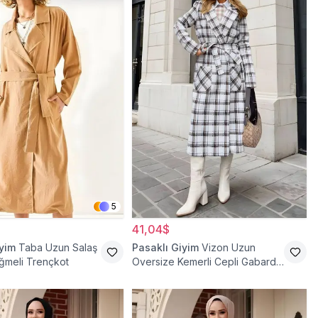
5
41,04$
iyim
Taba Uzun Salaş
Pasaklı Giyim
Vizon Uzun
ğmeli Trençkot
Oversize Kemerli Cepli Gabardin
Trençkot