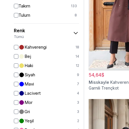
Takım
133
Tulum
8
Pantolon
148
Renk
Etek
19
Tümü
Pantolon Etek
2
Kahverengi
18
Bluz & Gömlek
15
Bej
14
Kazak
7
Haki
12
Eşofman
67
Siyah
54,64$
9
Şal
6
Misskayle
Kahvereng
Mavi
7
Garnili Trençkot
Bone
15
Lacivert
4
Ferace
126
Mor
3
Kap & Pardesü
23
Gri
3
Trençkot
32
Yeşil
2
Hırka
4