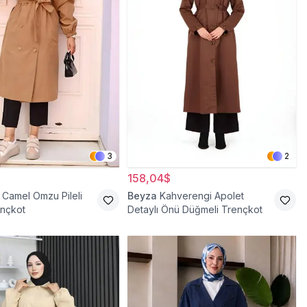
3
2
158,04$
Camel Omzu Pileli
Beyza
Kahverengi Apolet
ençkot
Detaylı Önü Düğmeli Trençkot