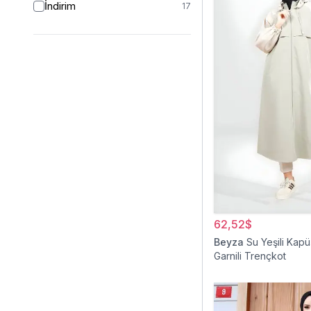
İndirim
17
62,52$
Beyza
Su Yeşili Kap
Garnili Trençkot