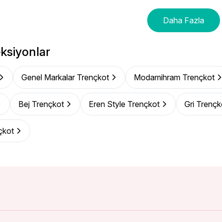
Daha Fazla
ksiyonlar
Genel Markalar Trençkot
Modamihram Trençkot
Bej Trençkot
Eren Style Trençkot
Gri Trençk
çkot