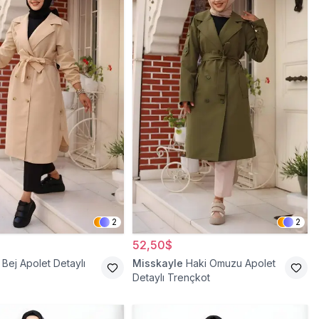
2
2
52,50$
Bej Apolet Detaylı
Misskayle
Haki Omuzu Apolet
Detaylı Trençkot