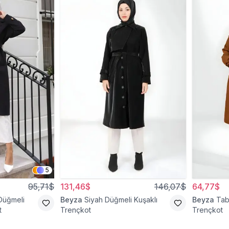
5
95,71$
131,46$
146,07$
64,77$
Düğmeli
Beyza
Siyah Düğmeli Kuşaklı
Beyza
Tab
t
Trençkot
Trençkot