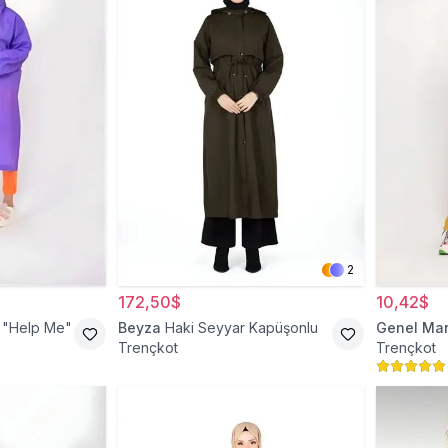
2
172,50$
10,42$
 "Help Me"
Beyza
Haki Seyyar Kapüşonlu
Genel Mar
Trençkot
Trençkot