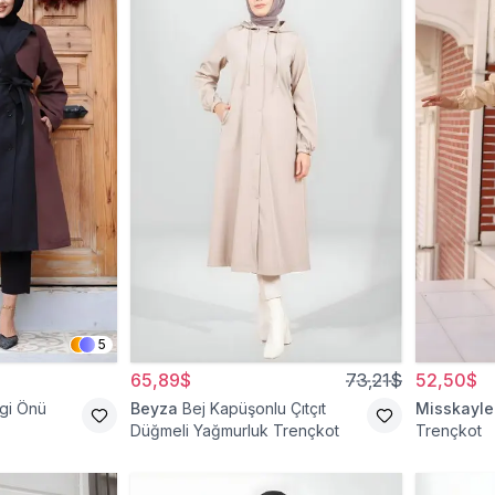
5
65,89$
73,21$
52,50$
gi Önü
Beyza
Bej Kapüşonlu Çıtçıt
Misskayle
Düğmeli Yağmurluk Trençkot
Trençkot