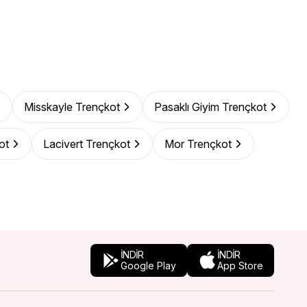
Misskayle Trençkot
Pasaklı Giyim Trençkot
ot
Lacivert Trençkot
Mor Trençkot
İNDİR
İNDİR
Google Play
App Store