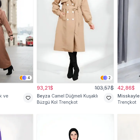
4
2
93,21$
103,57$
42,86$
k ve
Beyza
Camel Düğmeli Kuşaklı
Misskayle
Büzgü Kol Trençkot
Trençkot