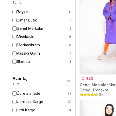
Tümü
46/48
6
Beyza
11
48
11
Dimar Butik
2
50
16
Genel Markalar
2
52
7
Misskayle
6
Modamihram
6
Pasaklı Giyim
2
Shirosa
3
10,42$
Avantaj
Tümü
Genel Markalar
Mor
Detaylı Trençkot
Ücretsiz İade
32
(
5
)
Ücretsiz Kargo
31
Hızlı Kargo
24