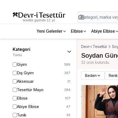
tesettür giyimde 12. yıl
Yeni Gelenler
Elbise
Abiye Elbise
Devr-i Tesettür
So
Kategori
Soydan Güne
Tümü
32 ürün bulundu.
Giyim
589
Dış Giyim
287
Beden
Renk
Aksesuar
21
Tesettür Mayo
284
Elbise
107
Abiye Elbise
47
Tunik
55