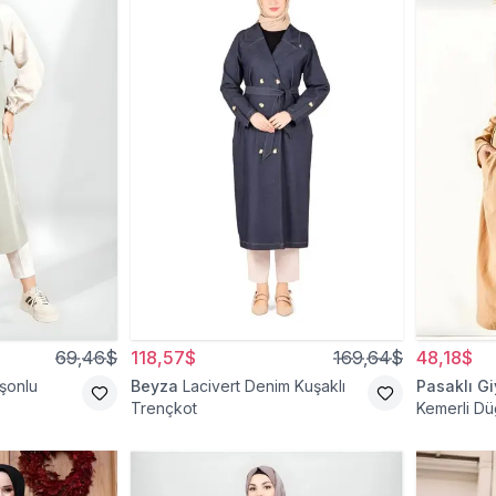
69,46$
118,57$
169,64$
48,18$
üşonlu
Beyza
Lacivert Denim Kuşaklı
Pasaklı G
Trençkot
Kemerli Dü