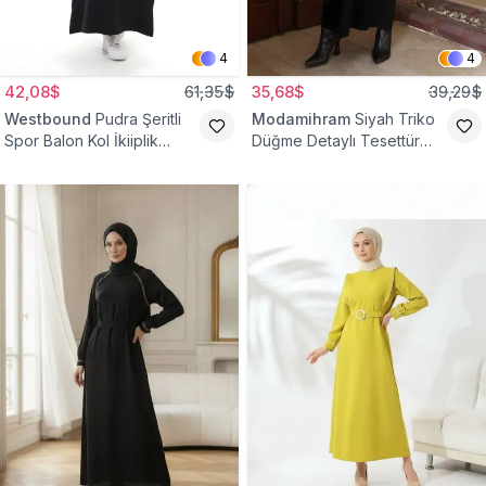
4
4
42,08$
61,35$
35,68$
39,29$
Westbound
Pudra Şeritli
Modamihram
Siyah Triko
Spor Balon Kol İkiiplik
Düğme Detaylı Tesettür
Tesettür Elbise
Elbise