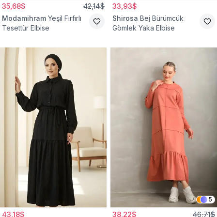
35,68$
42,14$
33,93$
Modamihram
Yeşil Fırfırlı
Shirosa
Bej Bürümcük
Tesettür Elbise
Gömlek Yaka Elbise
5
43,18$
38,22$
46,71$