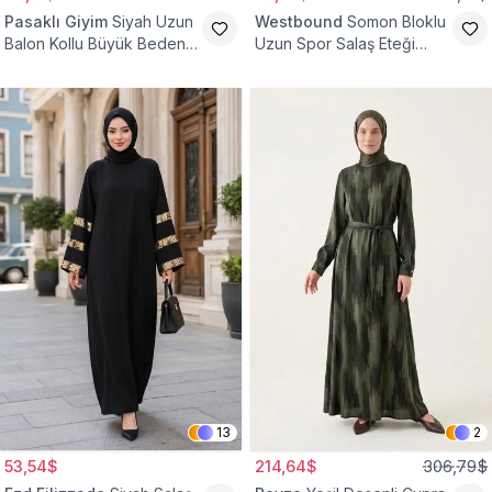
Pasaklı Giyim
Siyah Uzun
Westbound
Somon Bloklu
Balon Kollu Büyük Beden
Uzun Spor Salaş Eteği
Tesettür Elbise
Fırfırlı Tesettür Elbise
13
2
53,54$
214,64$
306,79$