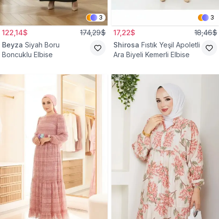
3
3
122,14$
174,29$
17,22$
18,46$
Beyza
Siyah Boru
Shirosa
Fıstık Yeşil Apoletli
Boncuklu Elbise
Ara Biyeli Kemerli Elbise