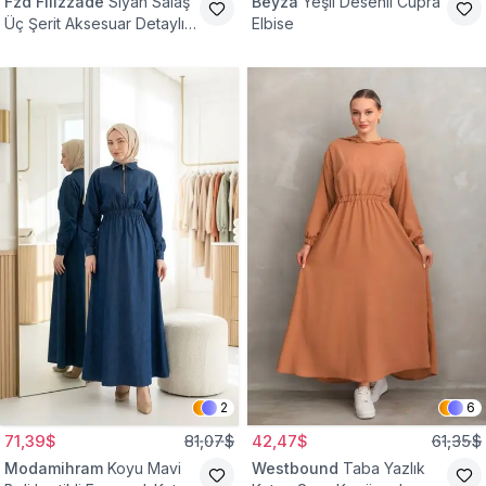
Fzd Filizzade
Siyah Salaş
Beyza
Yeşil Desenli Cupra
Üç Şerit Aksesuar Detaylı
Elbise
Kloş Elbise
2
6
71,39$
81,07$
42,47$
61,35$
Modamihram
Koyu Mavi
Westbound
Taba Yazlık