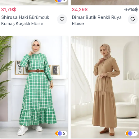
31,79$
34,29$
67,14$
Shirosa
Haki Bürümcük
Dimar Butik
Renkli Rüya
Kumaş Kuşaklı Elbise
Elbise
5
4