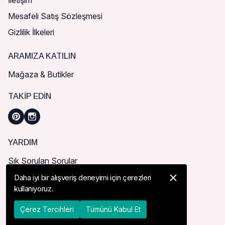
İletişim
Mesafeli Satış Sözleşmesi
Gizlilik İlkeleri
ARAMIZA KATILIN
Mağaza & Butikler
TAKIP EDIN
YARDIM
Sık Sorulan Sorular
Nasıl Sipariş Verebilirim?
Daha iyi bir alışveriş deneyimi için çerezleri
kullanıyoruz.
Kargo ve Teslimat
İade, İptal ve Değişim
Çerez Tercihleri
Tümünü Kabul Et