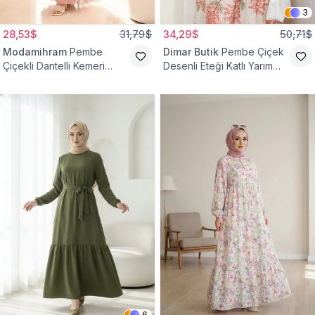
3
28,53$
31,79$
34,29$
50,71$
Modamihram
Pembe
Dimar Butik
Pembe Çiçek
Çiçekli Dantelli Kemeri
Desenli Eteği Katlı Yarım
Çiçekli Elbise
Düğmeli Elbise
6