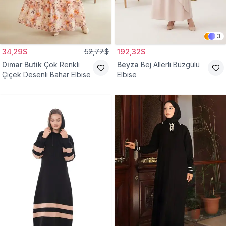
3
34,29$
52,77$
192,32$
Dimar Butik
Çok Renkli
Beyza
Bej Allerli Büzgülü
Çiçek Desenli Bahar Elbise
Elbise