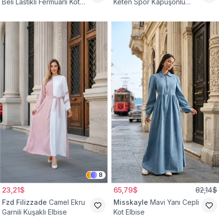
Beli Lastikli Fermuarlı Kot
Keten Spor Kapüşonlu
Elbise
Belden Büzgülü Cepli
Tesettür Elbise
8
23,21$
65,79$
82,14$
Fzd Filizzade
Camel Ekru
Misskayle
Mavi Yanı Cepli
Garnili Kuşaklı Elbise
Kot Elbise