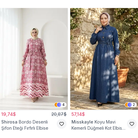
4
2
19,74$
20,87$
57,14$
Shirosa
Bordo Desenli
Misskayle
Koyu Mavi
Şifon Eteği Fırfırlı Elbise
Kemerli Düğmeli Kot Elbise
Takım