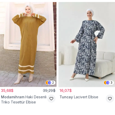
2
3
35,68$
39,29$
16,07$
Modamihram
Haki Desenli
Tuncay
Lacivert Elbise
Triko Tesettür Elbise