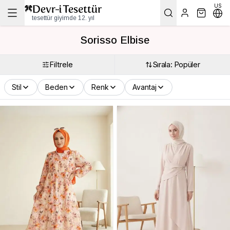
US
tesettür giyimde 12. yıl
Sorisso Elbise
Filtrele
Sırala: Popüler
Stil
Beden
Renk
Avantaj