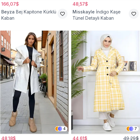
166,07$
48,57$
Beyza
Bej Kapitone Kürklü
Misskayle
İndigo Kaşe
Kaban
Tünel Detaylı Kaban
4
7
48,18$
44,61$
49,29$