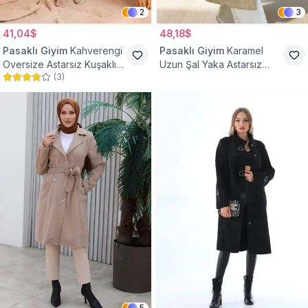
2
3
41,04$
48,18$
Pasaklı Giyim
Kahverengi
Pasaklı Giyim
Karamel
Oversize Astarsız Kuşaklı
Uzun Şal Yaka Astarsız
(
3
)
Tesettür Kaban
Kaşe Tesettür Kaban
5