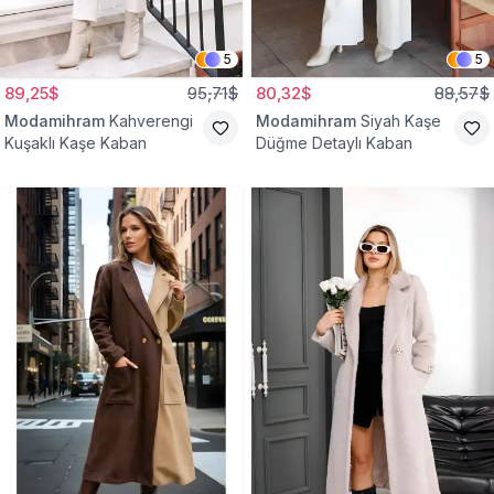
5
5
89,25$
95,71$
80,32$
88,57$
Modamihram
Kahverengi
Modamihram
Siyah Kaşe
Kuşaklı Kaşe Kaban
Düğme Detaylı Kaban