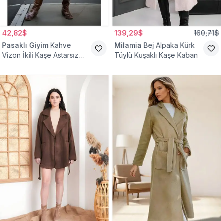
42,82$
139,29$
160,71$
Pasaklı Giyim
Kahve
Milamia
Bej Alpaka Kürk
Vizon İkili Kaşe Astarsız
Tüylü Kuşaklı Kaşe Kaban
Tesettür Kaban