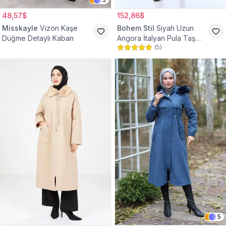
48,57$
152,86$
Misskayle
Vizon Kaşe
Bohem Stil
Siyah Uzun
Düğme Detaylı Kaban
Angora İtalyan Pula Taş
(
5
)
Detaylı Tesettür Kaban
5