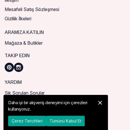
İletişim
Mesafeli Satış Sözleşmesi
Gizlilik İlkeleri
ARAMIZA KATILIN
Mağaza & Butikler
TAKIP EDIN
YARDIM
Sık Sorulan Sorular
Nasıl Sipariş Verebilirim?
Daha iyi bir alışveriş deneyimi için çerezleri
kullanıyoruz.
Kargo ve Teslimat
İade, İptal ve Değişim
Çerez Tercihleri
Tümünü Kabul Et