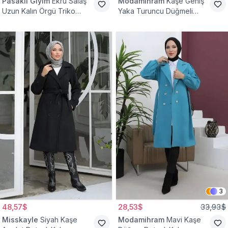
Pasaklı Giyim
Ekru Salaş
Modamihram
Kaşe Geniş
Uzun Kalın Örgü Triko
Yaka Turuncu Düğmeli
Kaban
Kaban
3
48,57$
28,53$
33,93$
Misskayle
Siyah Kaşe
Modamihram
Mavi Kaşe