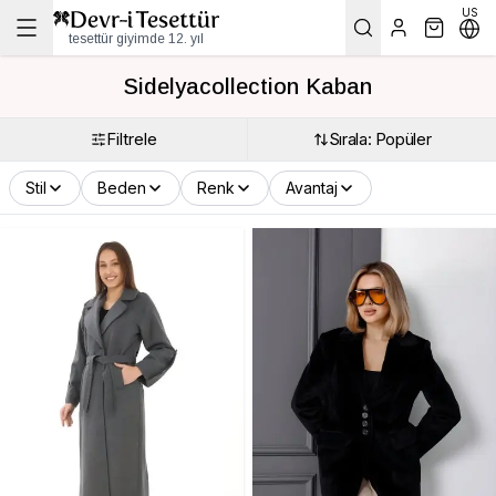
US
tesettür giyimde 12. yıl
Sidelyacollection Kaban
Filtrele
Sırala: Popüler
Stil
Beden
Renk
Avantaj