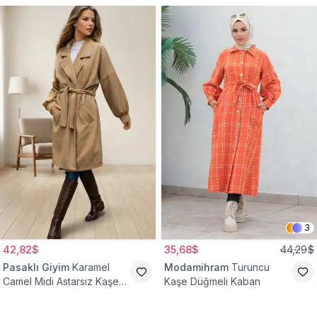
3
42,82$
35,68$
44,29$
Pasaklı Giyim
Karamel
Modamihram
Turuncu
Camel Midi Astarsız Kaşe
Kaşe Düğmeli Kaban
Tesettür Kaban