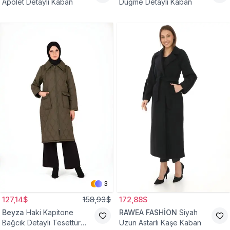
Apolet Detaylı Kaban
Düğme Detaylı Kaban
3
127,14$
158,93$
172,88$
Beyza
Haki Kapitone
RAWEA FASHİON
Siyah
Bağcık Detaylı Tesettür
Uzun Astarlı Kaşe Kaban