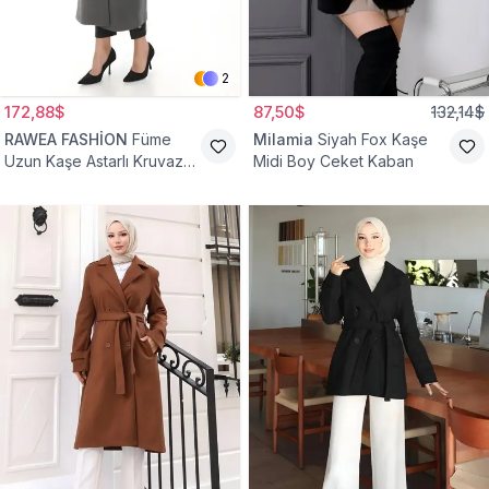
2
172,88$
87,50$
132,14$
RAWEA FASHİON
Füme
Milamia
Siyah Fox Kaşe
Uzun Kaşe Astarlı Kruvaze
Midi Boy Ceket Kaban
Yaka Tesettür Kaban