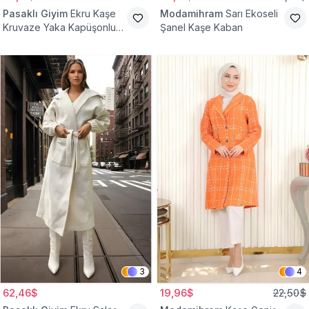
Pasaklı Giyim
Ekru Kaşe
Modamihram
Sarı Ekoseli
Kruvaze Yaka Kapüşonlu
Şanel Kaşe Kaban
Tesettür Kaban
3
4
62,46$
19,96$
22,50$