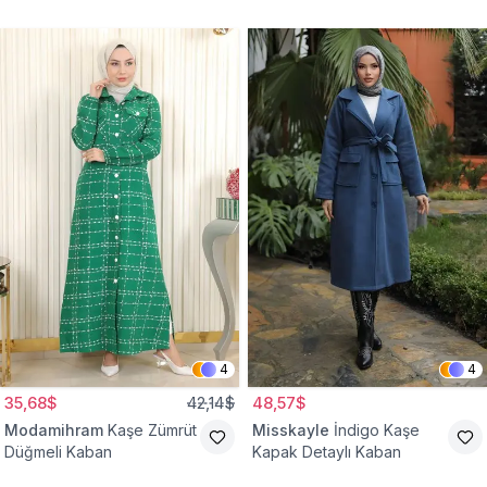
Kaban
4
4
35,68$
42,14$
48,57$
Modamihram
Kaşe Zümrüt
Misskayle
İndigo Kaşe
Düğmeli Kaban
Kapak Detaylı Kaban