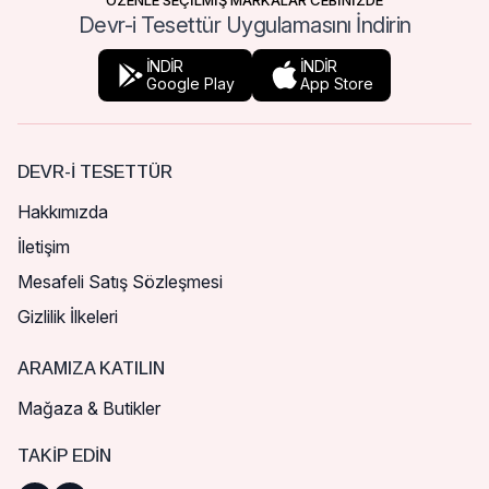
ÖZENLE SEÇİLMİŞ MARKALAR CEBİNİZDE
Devr-i Tesettür Uygulamasını İndirin
İNDİR
İNDİR
Google Play
App Store
DEVR-I TESETTÜR
Hakkımızda
İletişim
Mesafeli Satış Sözleşmesi
Gizlilik İlkeleri
ARAMIZA KATILIN
Mağaza & Butikler
TAKIP EDIN