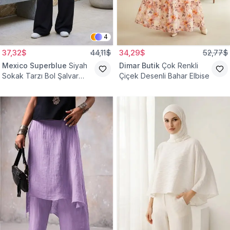
4
37,32$
44,11$
34,29$
52,77$
Mexico Superblue
Siyah
Dimar Butik
Çok Renkli
Sokak Tarzı Bol Şalvar
Çiçek Desenli Bahar Elbise
Pantolon