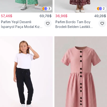
3
2
57,46$
69,78$
36,96$
49,28$
Pafim
Yeşil Desenli
Pafim
Bordo Tam Boy
İspanyol Paça Modal Kız
Brodeli Belden Lastikli
Çocuk Takım
Pamuk Kız Çocuk Etek