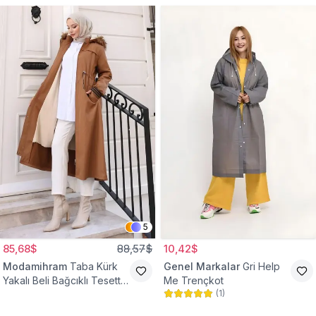
5
85,68$
88,57$
10,42$
Modamihram
Taba Kürk
Genel Markalar
Gri Help
Yakalı Beli Bağcıklı Tesettür
Me Trençkot
(
1
)
Mont