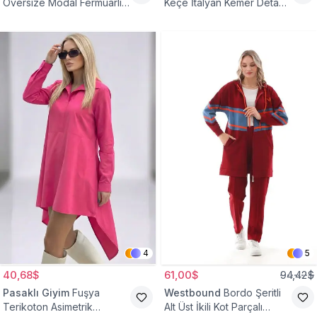
Oversize Modal Fermuarlı
Keçe İtalyan Kemer Detaylı
Sweat Tunik
Yelek
4
5
40,68$
61,00$
94,42$
Pasaklı Giyim
Fuşya
Westbound
Bordo Şeritli
Terikoton Asimetrik
Alt Üst İkili Kot Parçalı