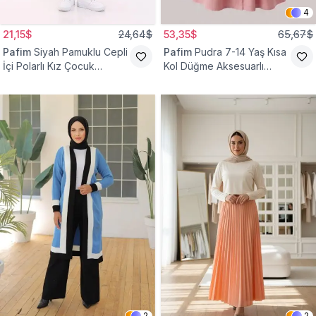
4
21,15$
24,64$
53,35$
65,67$
Pafim
Siyah Pamuklu Cepli
Pafim
Pudra 7-14 Yaş Kısa
İçi Polarlı Kız Çocuk
Kol Düğme Aksesuarlı
Eşofman Altı
Pamuk Kız Çocuk Elbise
2
2