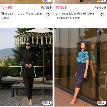
13,79$
15,52$
10,33$
12,50$
Shirosa
İndigo Mavi Uzun
Shirosa
Ekru Piliseli Deri
Hırka
Görünümlü Etek
2
2