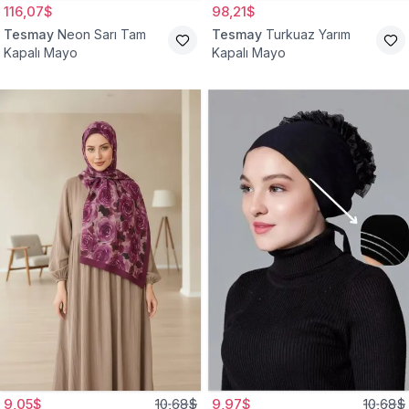
116,07$
98,21$
Tesmay
Neon Sarı Tam
Tesmay
Turkuaz Yarım
Kapalı Mayo
Kapalı Mayo
9,05$
10,68$
9,97$
10,68$