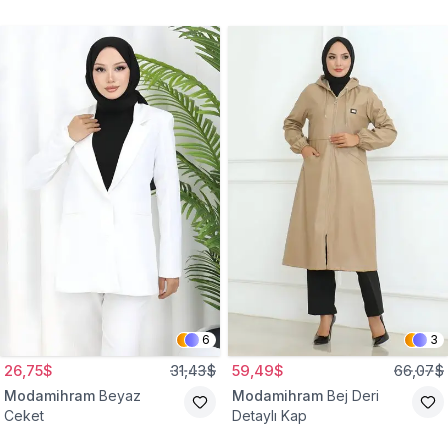
Gömlek Tunik
Eşofman Takım
6
3
26,75$
31,43$
59,49$
66,07$
Modamihram
Beyaz
Modamihram
Bej Deri
Ceket
Detaylı Kap