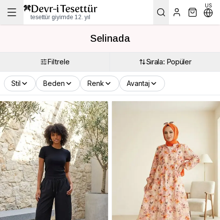
US
tesettür giyimde 12. yıl
Selinada
Filtrele
Sırala: Popüler
Stil
Beden
Renk
Avantaj