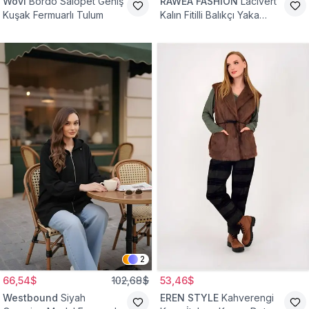
Wovi
Bordo Salopet Geniş
RAWEA FASHİON
Lacivert
Kuşak Fermuarlı Tulum
Kalın Fitilli Balıkçı Yaka
Pamuklu Triko Kazak
2
66,54$
102,68$
53,46$
Westbound
Siyah
EREN STYLE
Kahverengi