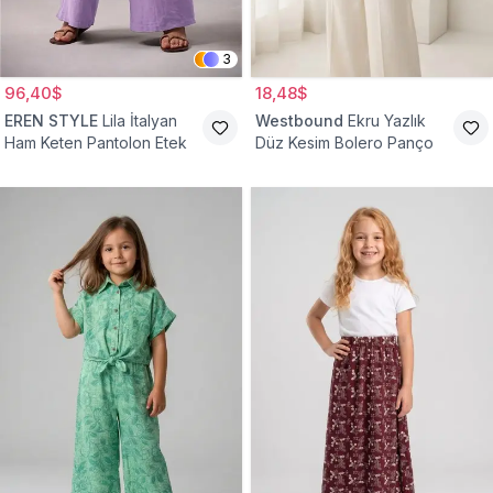
3
96,40$
18,48$
EREN STYLE
Lila İtalyan
Westbound
Ekru Yazlık
Ham Keten Pantolon Etek
Düz Kesim Bolero Panço