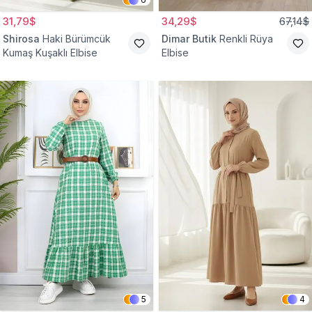
31,79$
34,29$
67,14$
Shirosa
Haki Bürümcük
Dimar Butik
Renkli Rüya
Kumaş Kuşaklı Elbise
Elbise
5
4