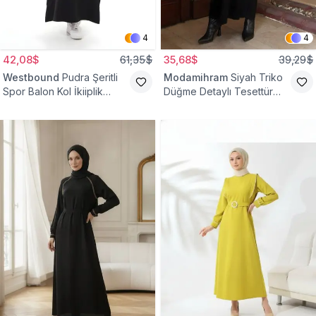
4
4
42,08$
61,35$
35,68$
39,29$
Westbound
Pudra Şeritli
Modamihram
Siyah Triko
Spor Balon Kol İkiiplik
Düğme Detaylı Tesettür
Tesettür Elbise
Elbise