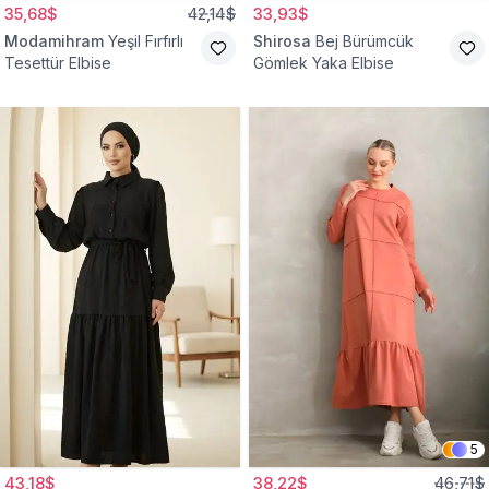
35,68$
42,14$
33,93$
Modamihram
Yeşil Fırfırlı
Shirosa
Bej Bürümcük
Tesettür Elbise
Gömlek Yaka Elbise
5
43,18$
38,22$
46,71$