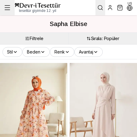
US
tesettür giyimde 12. yıl
Sapha Elbise
Filtrele
Sırala: Popüler
Stil
Beden
Renk
Avantaj