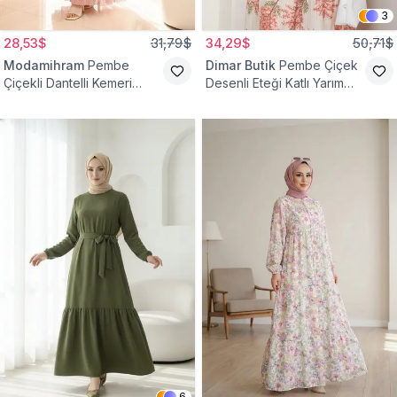
3
28,53$
31,79$
34,29$
50,71$
Modamihram
Pembe
Dimar Butik
Pembe Çiçek
Çiçekli Dantelli Kemeri
Desenli Eteği Katlı Yarım
Çiçekli Elbise
Düğmeli Elbise
6