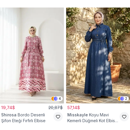
4
2
19,74$
20,87$
57,14$
Shirosa
Bordo Desenli
Misskayle
Koyu Mavi
Şifon Eteği Fırfırlı Elbise
Kemerli Düğmeli Kot Elbise
Takım