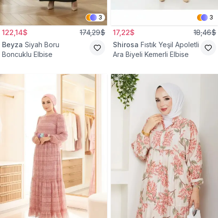
3
3
122,14$
174,29$
17,22$
18,46$
Beyza
Siyah Boru
Shirosa
Fıstık Yeşil Apoletli
Boncuklu Elbise
Ara Biyeli Kemerli Elbise