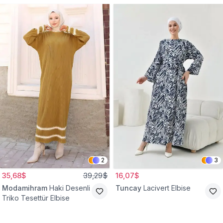
2
3
35,68$
39,29$
16,07$
Modamihram
Haki Desenli
Tuncay
Lacivert Elbise
Triko Tesettür Elbise