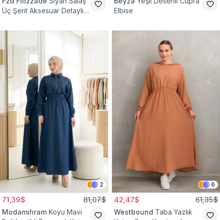
Fzd Filizzade
Siyah Salaş
Beyza
Yeşil Desenli Cupra
Üç Şerit Aksesuar Detaylı
Elbise
Kloş Elbise
2
6
71,39$
81,07$
42,47$
61,35$
Modamihram
Koyu Mavi
Westbound
Taba Yazlık