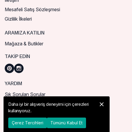
İletişim
Mesafeli Satış Sözleşmesi
Gizlilik İlkeleri
ARAMIZA KATILIN
Mağaza & Butikler
TAKIP EDIN
YARDIM
Sık Sorulan Sorular
Nasıl Sipariş Verebilirim?
Daha iyi bir alışveriş deneyimi için çerezleri
kullanıyoruz.
Kargo ve Teslimat
İade, İptal ve Değişim
Çerez Tercihleri
Tümünü Kabul Et