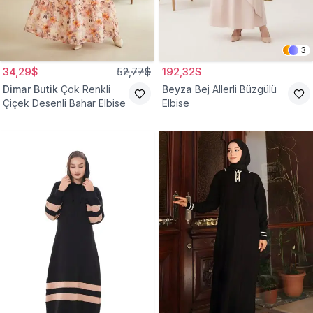
3
34,29$
52,77$
192,32$
Dimar Butik
Çok Renkli
Beyza
Bej Allerli Büzgülü
Çiçek Desenli Bahar Elbise
Elbise