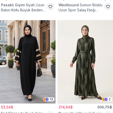
Pasaklı Giyim
Siyah Uzun
Westbound
Somon Bloklu
Balon Kollu Büyük Beden
Uzun Spor Salaş Eteği
Tesettür Elbise
Fırfırlı Tesettür Elbise
13
2
53,54$
214,64$
306,79$