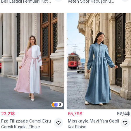
Beli Lastikli Fermuarlı Kot
Keten Spor Kapüşonlu
Elbise
Belden Büzgülü Cepli
Tesettür Elbise
8
23,21$
65,79$
82,14$
Fzd Filizzade
Camel Ekru
Misskayle
Mavi Yanı Cepli
Garnili Kuşaklı Elbise
Kot Elbise