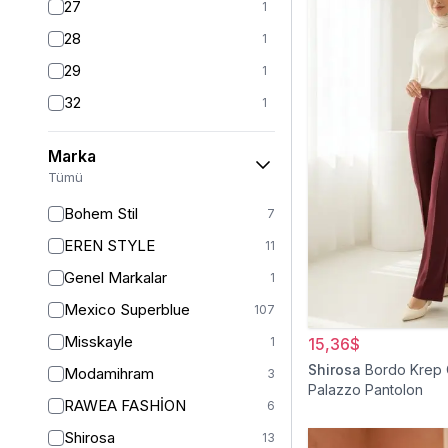
27
1
28
1
29
1
32
1
S
106
Marka
S/M
1
Tümü
M
103
Bohem Stil
7
L
104
EREN STYLE
11
L/XL
1
Genel Markalar
1
XL
106
Mexico Superblue
107
2XL
1
Misskayle
1
15,36$
XXL
99
Shirosa
Bordo Krep 
Modamihram
3
34
Palazzo Pantolon
3
RAWEA FASHİON
6
36
5
Shirosa
13