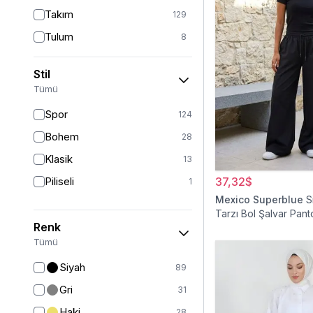
Takım
129
Tulum
8
Pantolon
151
Stil
Etek
19
Tümü
Pantolon Etek
2
Spor
124
Bluz & Gömlek
15
Bohem
28
Kazak
6
Klasik
13
Eşofman
62
Piliseli
37,32$
1
Şal
6
Mexico Superblue
S
Tarzı Bol Şalvar Pant
Bone
15
Renk
Ferace
126
Tümü
Kap & Pardesü
23
Siyah
89
Trençkot
32
Gri
31
Hırka
4
Haki
28