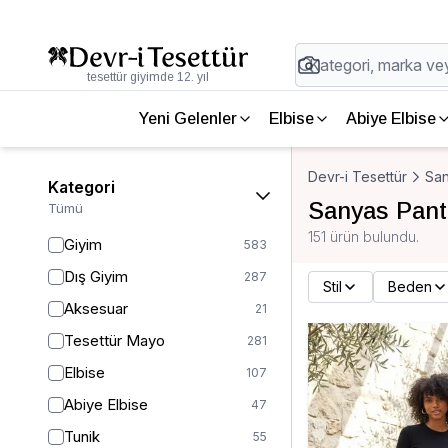
tesettür giyimde 12. yıl
Yeni Gelenler
Elbise
Abiye Elbise
Devr-i Tesettür
Sa
Kategori
Sanyas Pant
Tümü
151 ürün bulundu.
Giyim
583
Dış Giyim
287
Stil
Beden
Aksesuar
21
Tesettür Mayo
281
Elbise
107
Abiye Elbise
47
Tunik
55