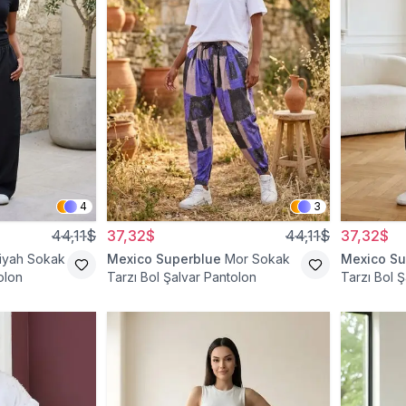
4
3
44,11$
37,32$
44,11$
37,32$
iyah Sokak
Mexico Superblue
Mor Sokak
Mexico Su
olon
Tarzı Bol Şalvar Pantolon
Tarzı Bol 