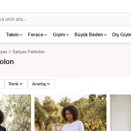
Takım
Ferace
Giyim
Büyük Beden
Dış Giyi
nyas
Sanyas Pantolon
olon
Renk
Avantaj