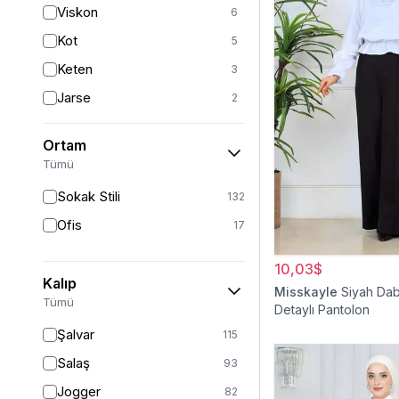
Viskon
6
Gümüş
2
Kot
5
Pudra
2
Keten
3
Jarse
2
Krep
2
Ortam
Müslin
1
Tümü
Sokak Stili
132
Ofis
17
10,03$
Kalıp
Misskayle
Siyah Dab
Tümü
Detaylı Pantolon
Şalvar
115
Salaş
93
Jogger
82