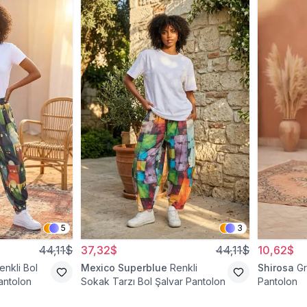
5
3
44,11$
37,32$
44,11$
10,62$
enkli Bol
Mexico Superblue
Renkli
Shirosa
Gr
antolon
Sokak Tarzı Bol Şalvar Pantolon
Pantolon