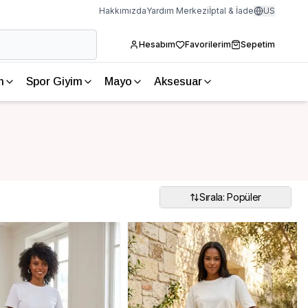
Hakkımızda
Yardım Merkezi
İptal & İade
US
Hesabım
Favorilerim
Sepetim
m
Spor Giyim
Mayo
Aksesuar
Sırala: Popüler