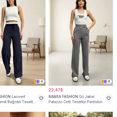
4
6
22,47$
SHİON
Lacivert
RAWEA FASHİON
Gri Jakar
nili Bağcıklı Tesettür
Palazzo Cırtlı Tesettür Pantolon