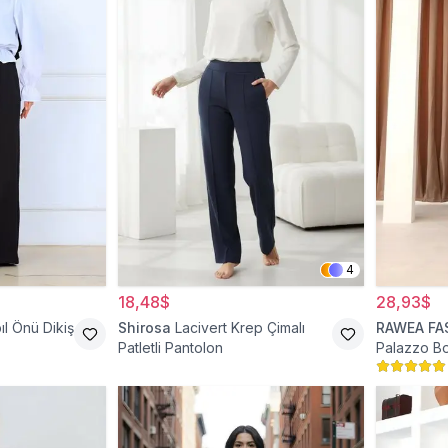
4
18,48$
28,93$
ıl Önü Dikiş
Shirosa
Lacivert Krep Çimalı
RAWEA FA
Patletli Pantolon
Palazzo Bo
Tesettür P