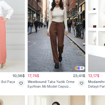
6
10,36$
17,74$
23,41$
13,17$
 Bol Paça
Westbound
Taba Yazlık Örme
Modamih
Eşofman Altı Model Cepsiz
Detaylı Pa
Pantolon