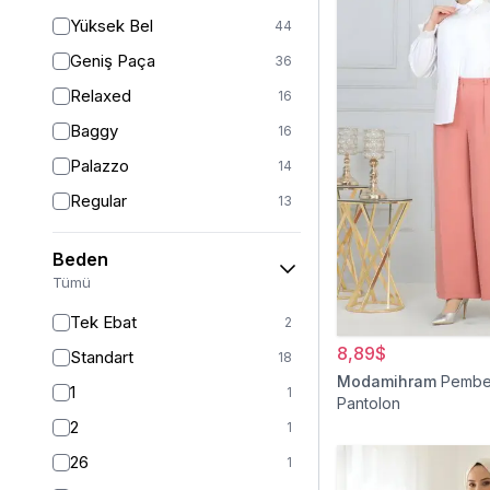
Yüksek Bel
44
Geniş Paça
36
Relaxed
16
Baggy
16
Palazzo
14
Regular
13
Havuç
9
Beden
Straight
6
Tümü
Mom
2
Tek Ebat
2
Fitted
1
8,89$
Standart
18
Boyfriend
1
Modamihram
Pembe
1
1
Pantolon
Kargo
1
2
1
26
1