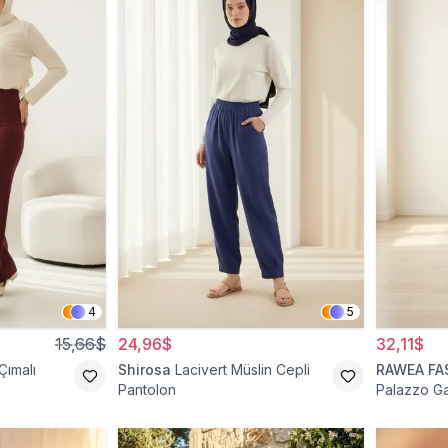
4
5
15,66$
24,96$
32,11$
Çımalı
Shirosa
Lacivert Müslin Cepli
RAWEA FA
Pantolon
Palazzo Gar
Pantolon