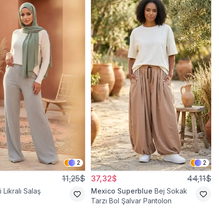
2
2
11,25$
37,32$
44,11$
i Likralı Salaş
Mexico Superblue
Bej Sokak
Tarzı Bol Şalvar Pantolon