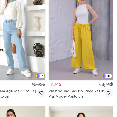
2
10
15,00$
17,74$
23,41$
ram
Açık Mavi Kot Taş
Westbound
Sarı Bol Paça Yazlık
ntolon
Plaj Model Pantolon