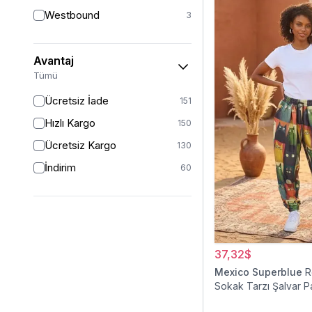
38
8
Westbound
3
40
5
42
4
Avantaj
44
4
Tümü
46
1
Ücretsiz İade
151
Hızlı Kargo
150
Ücretsiz Kargo
130
İndirim
60
37,32$
Mexico Superblue
R
Sokak Tarzı Şalvar P