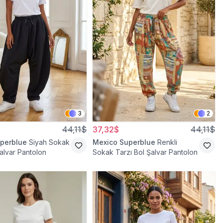
3
2
44,11$
37,32$
44,11$
perblue
Siyah Sokak
Mexico Superblue
Renkli
Şalvar Pantolon
Sokak Tarzı Bol Şalvar Pantolon