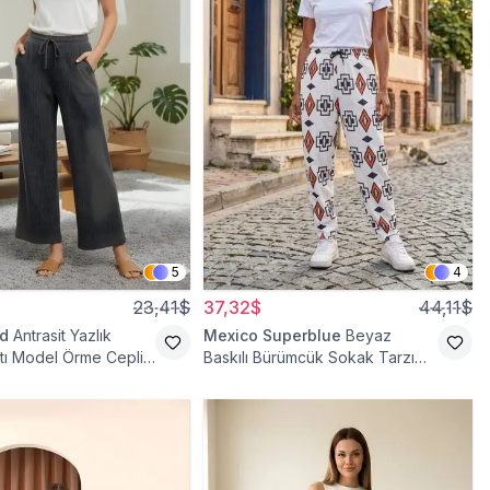
5
4
23,41$
37,32$
44,11$
d
Antrasit Yazlık
Mexico Superblue
Beyaz
tı Model Örme Cepli
Baskılı Bürümcük Sokak Tarzı
antolon
Spor Baget Pantolon