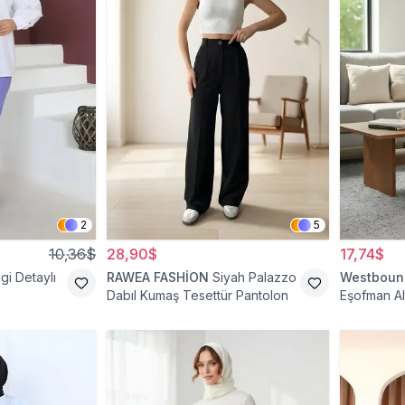
2
5
10,36$
28,90$
17,74$
zgi Detaylı
RAWEA FASHİON
Siyah Palazzo
Westboun
Dabıl Kumaş Tesettür Pantolon
Eşofman Al
Tesettür P