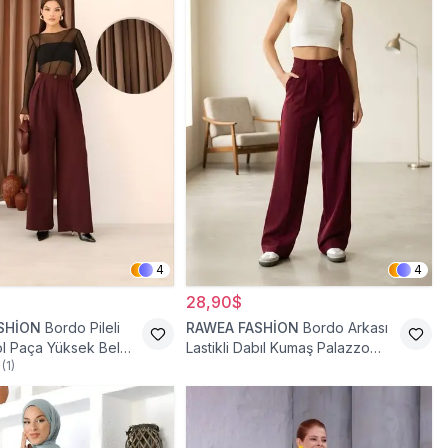
4
4
28,90$
SHİON
Bordo Pileli
RAWEA FASHİON
Bordo Arkası
l Paça Yüksek Bel
Lastikli Dabıl Kumaş Palazzo
(
1
)
antolon
Tesettür Pantolon