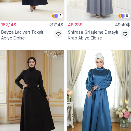
2
6
152,14$
217,14$
48,23$
49,40$
Beyza
Lacivert Tokalı
Shirosa
Gri İşleme Detaylı
Abiye Elbise
Krep Abiye Elbise