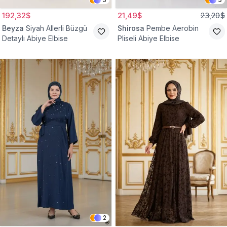
192,32$
21,49$
23,20$
Beyza
Siyah Allerli Büzgü
Shirosa
Pembe Aerobin
Detaylı Abiye Elbise
Pliseli Abiye Elbise
2