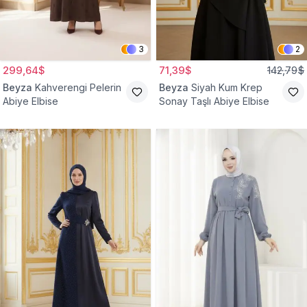
3
2
299,64$
71,39$
142,79$
Beyza
Kahverengi Pelerin
Beyza
Siyah Kum Krep
Abiye Elbise
Sonay Taşlı Abiye Elbise