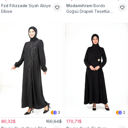
Fzd Filizzade
Siyah Abiye
Modamihram
Bordo
Elbise
Göğsü Drapeli Tesettür
Abiye Elbise
2
2
80,32$
160,64$
170,71$