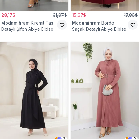
28,17$
31,07$
15,67$
17,86$
Modamihram
Kiremit Taş
Modamihram
Bordo
Detaylı Şifon Abiye Elbise
Saçak Detaylı Abiye Elbise
3
3