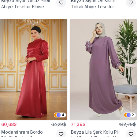
Beyza
Siyah Omuz Pileli
Beyza
Siyah Ön Kısmı
Abiye Tesettür Elbise
Tokalı Abiye Tesettür
Elbise
4
2
60,68$
64,29$
71,39$
142,79$
Modamihram
Bordo
Beyza
Lila Şark Kollu Pili