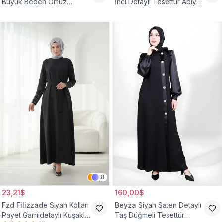
Büyük Beden Omuz
İnci Detaylı Tesettür Abiye
Büzgülü Abiye Elbise
Elbise
8
23,21$
160,00$
Fzd Filizzade
Siyah Kolları
Beyza
Siyah Saten Detaylı
Payet Garnidetaylı Kuşaklı
Taş Düğmeli Tesettür