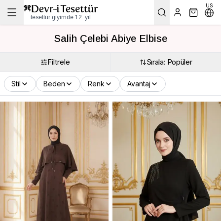
US
tesettür giyimde 12. yıl
Salih Çelebi Abiye Elbise
Filtrele
Sırala: Popüler
Stil
Beden
Renk
Avantaj