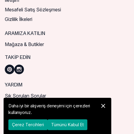
İletişim
Mesafeli Satış Sözleşmesi
Gizlilik İlkeleri
ARAMIZA KATILIN
Mağaza & Butikler
TAKIP EDIN
YARDIM
Sık Sorulan Sorular
Nasıl Sipariş Verebilirim?
Daha iyi bir alışveriş deneyimi için çerezleri
kullanıyoruz.
Kargo ve Teslimat
İade, İptal ve Değişim
Çerez Tercihleri
Tümünü Kabul Et