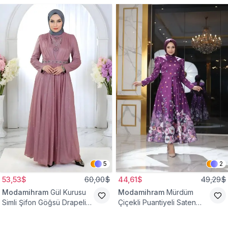
5
2
53,53$
60,00$
44,61$
49,29$
Modamihram
Gül Kurusu
Modamihram
Mürdüm
Simli Şifon Göğsü Drapeli
Çiçekli Puantiyeli Saten
Taş Detaylı Abiye Elbise
Abiye Elbise