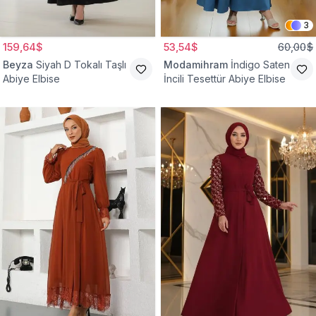
3
159,64$
53,54$
60,00$
Beyza
Siyah D Tokalı Taşlı
Modamihram
İndigo Saten
Abiye Elbise
İncili Tesettür Abiye Elbise