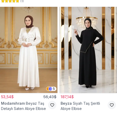
(
1
)
Abiye Elbise
Abiye Elbise
5
53,54$
56,43$
187,14$
Modamihram
Beyaz Taş
Beyza
Siyah Taş Şeritli
Detaylı Saten Abiye Elbise
Abiye Elbise