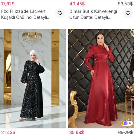
17,82$
40,45$
83,53$
Fzd Filizzade
Lacivert
Dimar Butik
Kahverengi
Kuşaklı Önü İnci Detaylı
Uzun Dantel Detaylı
Abiye Elbise
Kemerli Abiye Elbise
4
21,43$
35,68$
39,29$