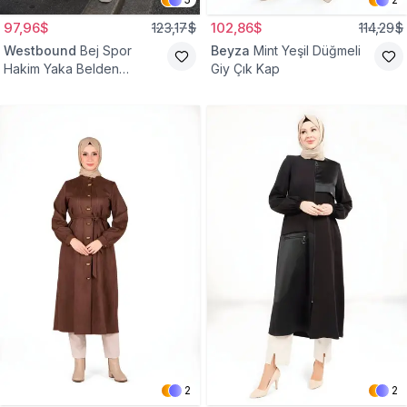
97,96$
123,17$
102,86$
114,29$
Westbound
Bej Spor
Beyza
Mint Yeşil Düğmeli
Hakim Yaka Belden
Giy Çık Kap
Büzgülü Kap
2
2