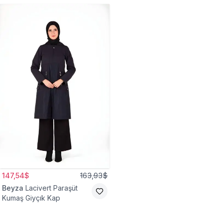
147,54$
163,93$
Beyza
Lacivert Paraşüt
Kumaş Giyçık Kap