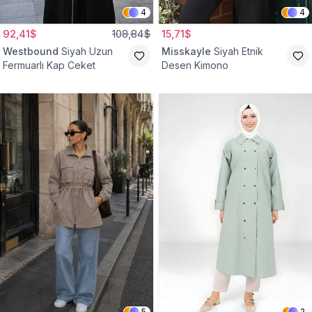
4
4
92,41$
108,84$
15,71$
Westbound
Siyah Uzun
Misskayle
Siyah Etnik
Fermuarlı Kap Ceket
Desen Kimono
5
2