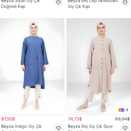
Beyza
Siyah Giy Çık
Beyza
Bej Cep Aksesuarlı
Düğmeli Kap
Giy Çık Kap
3
87,50$
74,73$
83,04$
Beyza
İndigo Giy Çık
Beyza
Bej Giy Çık Spor