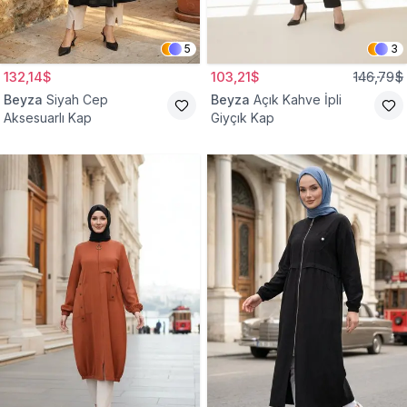
5
3
132,14$
103,21$
146,79$
Beyza
Siyah Cep
Beyza
Açık Kahve İpli
Aksesuarlı Kap
Giyçık Kap