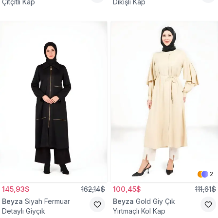
Çıtçıtlı Kap
Dikişli Kap
2
145,93$
162,14$
100,45$
111,61$
Beyza
Siyah Fermuar
Beyza
Gold Giy Çık
Detaylı Giyçık
Yırtmaçlı Kol Kap