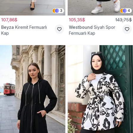
3
4
107,86$
105,35$
143,75$
Beyza
Kiremit Fermuarlı
Westbound
Siyah Spor
Kap
Fermuarlı Kap