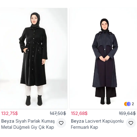
2
132,75$
147,50$
152,68$
169,64$
Beyza
Siyah Parlak Kumaş
Beyza
Lacivert Kapüşonlu
Metal Düğmeli Giy Çık Kap
Fermuarlı Kap