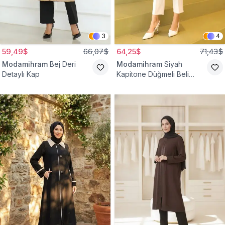
3
4
59,49$
66,07$
64,25$
71,43$
Modamihram
Bej Deri
Modamihram
Siyah
Detaylı Kap
Kapitone Düğmeli Beli
Bağcıklı Kap