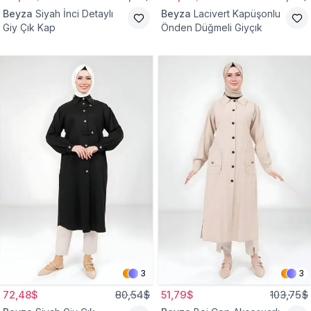
Beyza
Siyah İnci Detaylı
Beyza
Lacivert Kapüşonlu
Giy Çık Kap
Önden Düğmeli Giyçık
3
3
72,48$
80,54$
51,79$
103,75$