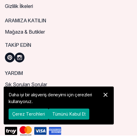
Gizlilik İlkeleri
ARAMIZA KATILIN
Mağaza & Butikler
TAKIP EDIN
YARDIM
Sık Sorulan Sorular
Nasıl Sipariş Verebilirim?
Daha iyi bir alışveriş deneyimi için çerezleri
kullanıyoruz.
Kargo ve Teslimat
İade, İptal ve Değişim
Çerez Tercihleri
Tümünü Kabul Et