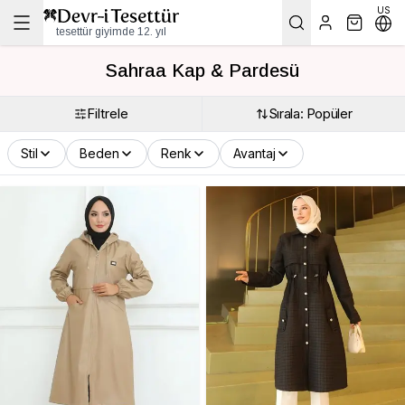
US
tesettür giyimde 12. yıl
Sahraa Kap & Pardesü
Filtrele
Sırala: Popüler
Stil
Beden
Renk
Avantaj