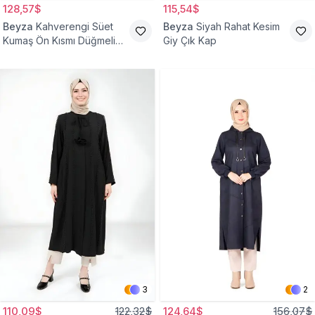
128,57$
115,54$
Beyza
Kahverengi Süet
Beyza
Siyah Rahat Kesim
Kumaş Ön Kısmı Düğmeli
Giy Çık Kap
Giyçık
3
2
110,09$
122,32$
124,64$
156,07$