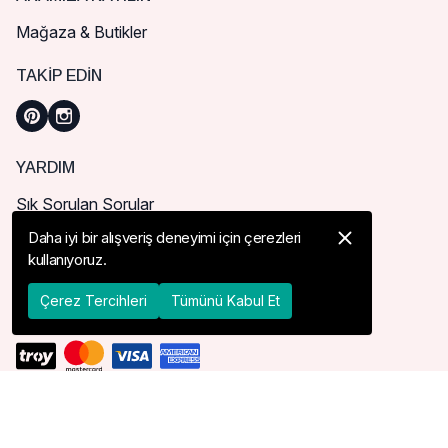
Mağaza & Butikler
TAKIP EDIN
YARDIM
Sık Sorulan Sorular
Nasıl Sipariş Verebilirim?
Daha iyi bir alışveriş deneyimi için çerezleri
kullanıyoruz.
Kargo ve Teslimat
İade, İptal ve Değişim
Çerez Tercihleri
Tümünü Kabul Et
TESLIMAT ÜLKESI