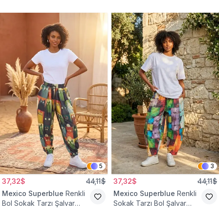
Tesettür Pantolon
Pantolon
5
3
37,32$
44,11$
37,32$
44,11$
Mexico Superblue
Renkli
Mexico Superblue
Renkli
Bol Sokak Tarzı Şalvar
Sokak Tarzı Bol Şalvar
Pantolon
Pantolon