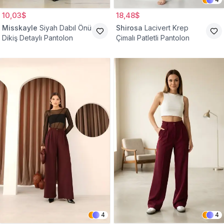
10,03$
18,48$
Misskayle
Siyah Dabıl Önü
Shirosa
Lacivert Krep
Dikiş Detaylı Pantolon
Çimalı Patletli Pantolon
4
4