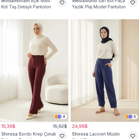
Modamihram
Açık Mavi
Westbound
Sarı Bol Paça
Kot Taş Detaylı Pantolon
Yazlık Plaj Model Pantolon
4
5
15,36$
15,52$
24,96$
Shirosa
Bordo Krep Çımalı
Shirosa
Lacivert Müslin