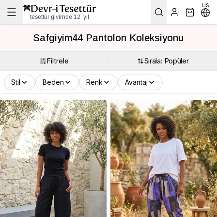
US
tesettür giyimde 12. yıl
Safgiyim44 Pantolon Koleksiyonu
Filtrele
Sırala: Popüler
Stil
Beden
Renk
Avantaj