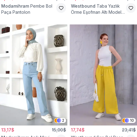
Modamihram
Pembe Bol
Westbound
Taba Yazlık
Paça Pantolon
Örme Eşofman Altı Model
Cepsiz Pantolon
2
10
13,17$
15,00$
17,74$
23,41$