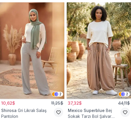
2
2
10,62$
11,25$
37,32$
44,11$
Shirosa
Gri Likralı Salaş
Mexico Superblue
Bej
Pantolon
Sokak Tarzı Bol Şalvar
Pantolon