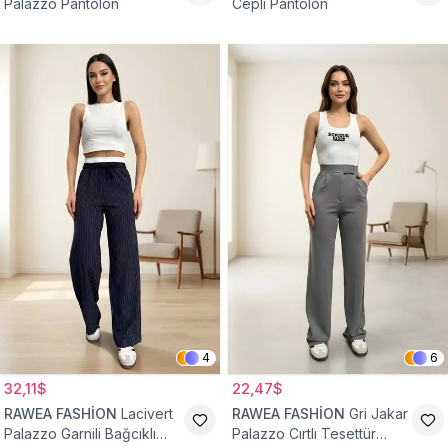
Palazzo Pantolon
Cepli Pantolon
4
6
32,11$
22,47$
RAWEA FASHİON
Lacivert
RAWEA FASHİON
Gri Jakar
Palazzo Garnili Bağcıklı
Palazzo Cırtlı Tesettür