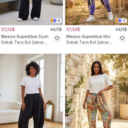
4
3
37,32$
44,11$
37,32$
44,11$
Mexico Superblue
Siyah
Mexico Superblue
Mor
Sokak Tarzı Bol Şalvar
Sokak Tarzı Bol Şalvar
Pantolon
Pantolon