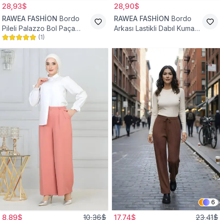
28,93$
28,90$
RAWEA FASHİON
Bordo
RAWEA FASHİON
Bordo
Pileli Palazzo Bol Paça
Arkası Lastikli Dabıl Kumaş
(
1
)
Yüksek Bel Tesettür
Palazzo Tesettür Pantolon
Pantolon
6
8,89$
10,36$
17,74$
23,41$