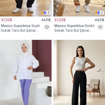
3
2
37,32$
44,11$
37,32$
44,11$
Mexico Superblue
Siyah
Mexico Superblue
Renkli
Sokak Tarzı Bol Şalvar
Sokak Tarzı Bol Şalvar
Pantolon
Pantolon