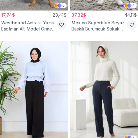
5
4
17,74$
23,41$
37,32$
44,11$
Westbound
Antrasit Yazlık
Mexico Superblue
Beyaz
Eşofman Altı Model Örme
Baskılı Bürümcük Sokak
Cepli Tesettür Pantolon
Tarzı Spor Baget Pantolon
4