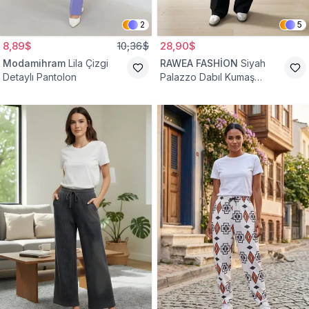
2
5
8,89$
10,36$
28,90$
Modamihram
Lila Çizgi
RAWEA FASHİON
Siyah
Detaylı Pantolon
Palazzo Dabıl Kumaş
Tesettür Pantolon