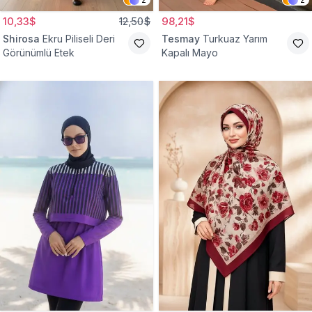
10,33$
12,50$
98,21$
Shirosa
Ekru Piliseli Deri
Tesmay
Turkuaz Yarım
Görünümlü Etek
Kapalı Mayo