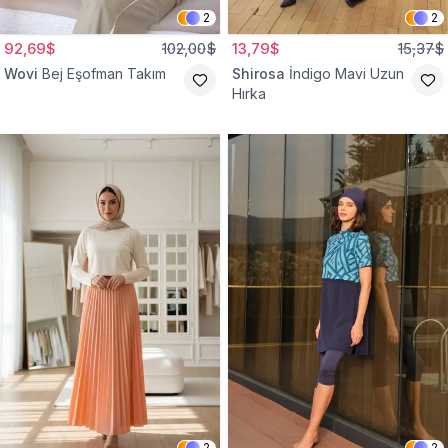
2
2
92,69$
102,00$
13,79$
15,37$
Wovi
Bej Eşofman Takım
Shirosa
İndigo Mavi Uzun
Hırka
2
2