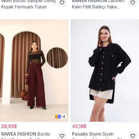
Wovi
Bordo Salopet Geniş
RAWEA FASHİON
Lacivert
Kuşak Fermuarlı Tulum
Kalın Fitilli Balıkçı Yaka
Pamuklu Triko Kazak
4
28,93$
43,18$
RAWEA FASHİON
Bordo
Pasaklı Giyim
Siyah