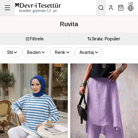
US
tesettür giyimde 12. yıl
Ruvita
Filtrele
Sırala: Popüler
Stil
Beden
Renk
Avantaj