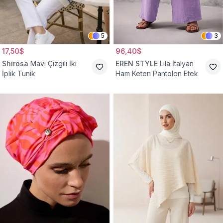
5
3
17,50$
96,40$
Shirosa
Mavi Çizgili İki
EREN STYLE
Lila İtalyan
İplik Tunik
Ham Keten Pantolon Etek