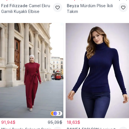
Fzd Filizzade
Camel Ekru
Beyza
Mürdüm Plise İkili
Garnili Kuşaklı Elbise
Takım
3
91,94$
95,39$
18,63$