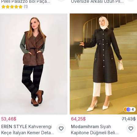
Pileli Palazzo Bol Paça
Oversize Arkası Uzun Pileli
(
1
)
Yüksek Bel Tesettür
Kollu Keten Gömlek Tunik
Pantolon
4
53,46$
64,25$
71,43$
EREN STYLE
Kahverengi
Modamihram
Siyah
Keçe İtalyan Kemer Detaylı
Kapitone Düğmeli Beli