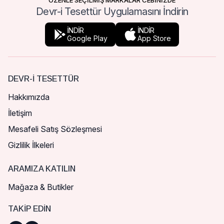
ÖZENLE SEÇİLMİŞ MARKALAR CEBİNİZDE
Devr-i Tesettür Uygulamasını İndirin
İNDİR
İNDİR
Google Play
App Store
DEVR-I TESETTÜR
Hakkımızda
İletişim
Mesafeli Satış Sözleşmesi
Gizlilik İlkeleri
ARAMIZA KATILIN
Mağaza & Butikler
TAKIP EDIN