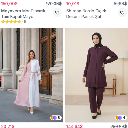
150,00$
170,08$
10,01$
10,68$
Mayovera
Mor Dinamik
Shirosa
Bordo Çiçek
Tam Kapalı Mayo
Desenli Pamuk Şal
(
1
)
8
4
23,21$
144,64$
289,29$