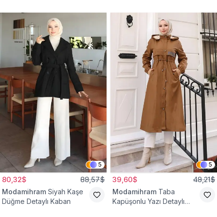
Yelek
Bağcıklı Kap
5
5
80,32$
88,57$
39,60$
48,21$
Modamihram
Siyah Kaşe
Modamihram
Taba
Düğme Detaylı Kaban
Kapüşonlu Yazı Detaylı
Mont