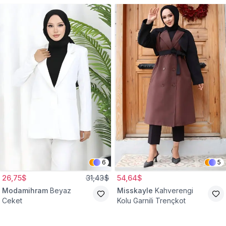
6
5
26,75$
31,43$
54,64$
Modamihram
Beyaz
Misskayle
Kahverengi
Ceket
Kolu Garnili Trençkot