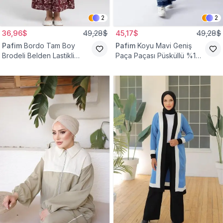
2
2
36,96$
49,28$
45,17$
49,28$
Pafim
Bordo Tam Boy
Pafim
Koyu Mavi Geniş
Brodeli Belden Lastikli
Paça Paçası Püsküllü %100
Pamuk Kız Çocuk Etek
Pamuk Kız Çocuk Kot
Pantolon