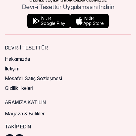
ÖZENLE SEÇİLMİŞ MARKALAR CEBİNİZDE
Devr-i Tesettür Uygulamasını İndirin
İNDİR
İNDİR
Google Play
App Store
DEVR-I TESETTÜR
Hakkımızda
İletişim
Mesafeli Satış Sözleşmesi
Gizlilik İlkeleri
ARAMIZA KATILIN
Mağaza & Butikler
TAKIP EDIN