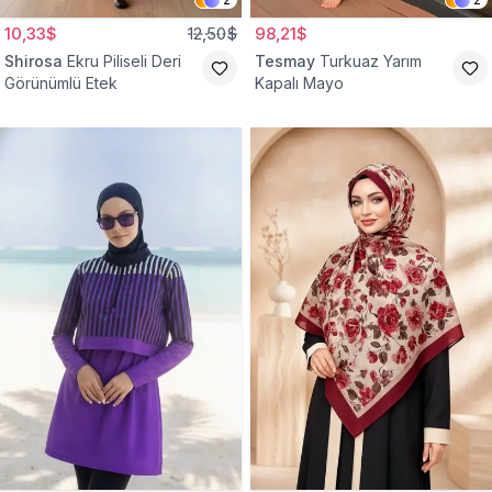
10,33$
12,50$
98,21$
Shirosa
Ekru Piliseli Deri
Tesmay
Turkuaz Yarım
Görünümlü Etek
Kapalı Mayo