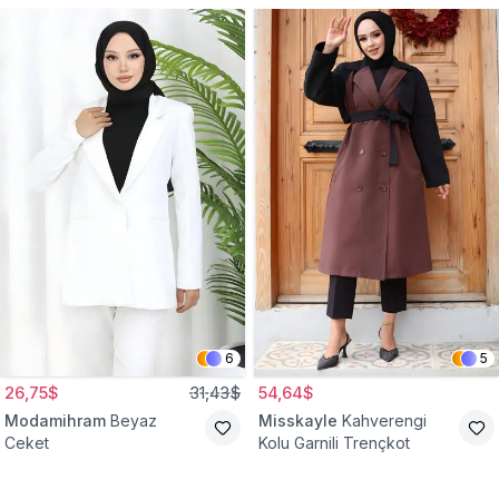
6
5
26,75$
31,43$
54,64$
Modamihram
Beyaz
Misskayle
Kahverengi
Ceket
Kolu Garnili Trençkot