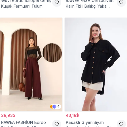
Wovi
Bordo Salopet Geniş
RAWEA FASHİON
Lacivert
Kuşak Fermuarlı Tulum
Kalın Fitilli Balıkçı Yaka
Pamuklu Triko Kazak
4
28,93$
43,18$
RAWEA FASHİON
Bordo
Pasaklı Giyim
Siyah