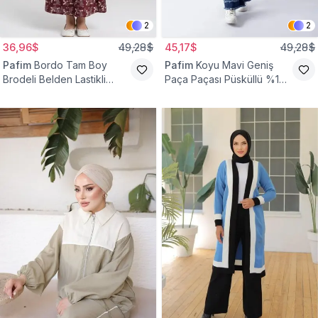
2
2
36,96$
49,28$
45,17$
49,28$
Pafim
Bordo Tam Boy
Pafim
Koyu Mavi Geniş
Brodeli Belden Lastikli
Paça Paçası Püsküllü %100
Pamuk Kız Çocuk Etek
Pamuk Kız Çocuk Kot
Pantolon