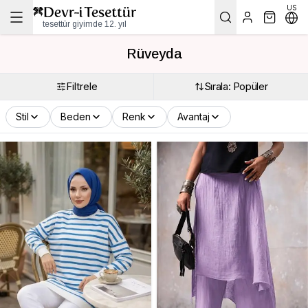
US
tesettür giyimde 12. yıl
Rüveyda
Filtrele
Sırala: Popüler
Stil
Beden
Renk
Avantaj