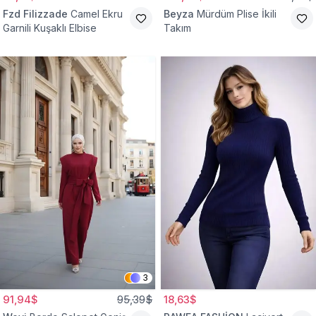
Fzd Filizzade
Camel Ekru
Beyza
Mürdüm Plise İkili
Garnili Kuşaklı Elbise
Takım
3
91,94$
95,39$
18,63$