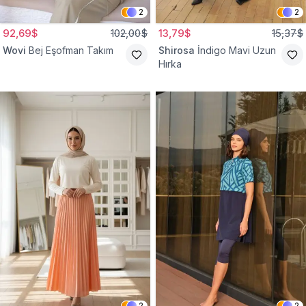
2
2
92,69$
102,00$
13,79$
15,37$
Wovi
Bej Eşofman Takım
Shirosa
İndigo Mavi Uzun
Hırka
2
2