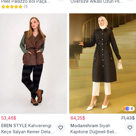
Pileli Palazzo Bol Paça
Oversize Arkası Uzun Pileli
(
1
)
Yüksek Bel Tesettür
Kollu Keten Gömlek Tunik
Pantolon
4
53,46$
64,25$
71,43$
EREN STYLE
Kahverengi
Modamihram
Siyah
Keçe İtalyan Kemer Detaylı
Kapitone Düğmeli Beli