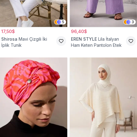
5
3
17,50$
96,40$
Shirosa
Mavi Çizgili İki
EREN STYLE
Lila İtalyan
İplik Tunik
Ham Keten Pantolon Etek