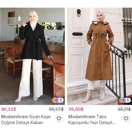
Yelek
Bağcıklı Kap
5
5
80,32$
88,57$
39,60$
48,21$
Modamihram
Siyah Kaşe
Modamihram
Taba
Düğme Detaylı Kaban
Kapüşonlu Yazı Detaylı
Mont