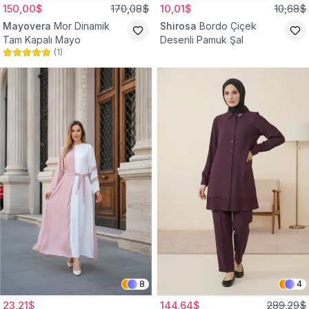
150,00$
170,08$
10,01$
10,68$
Mayovera
Mor Dinamik
Shirosa
Bordo Çiçek
Tam Kapalı Mayo
Desenli Pamuk Şal
(
1
)
8
4
23,21$
144,64$
289,29$