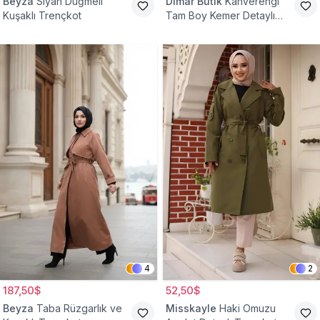
Beyza
Siyah Düğmeli
Dimar Butik
Kahverengi
Kuşaklı Trençkot
Tam Boy Kemer Detaylı
Trençkot
4
2
187,50$
52,50$
Beyza
Taba Rüzgarlık ve
Misskayle
Haki Omuzu