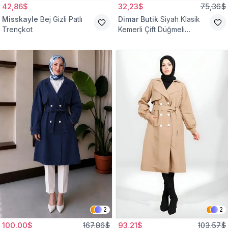
42,86$
32,23$
75,36$
Misskayle
Bej Gizli Patlı
Dimar Butik
Siyah Klasik
Trençkot
Kemerli Çift Düğmeli
Trençkot
2
2
100,00$
167,86$
93,21$
103,57$