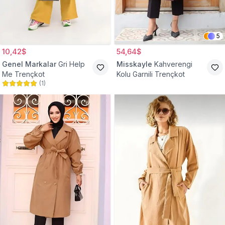
5
10,42$
54,64$
Genel Markalar
Gri Help
Misskayle
Kahverengi
Me Trençkot
Kolu Garnili Trençkot
(
1
)