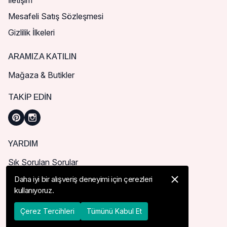
İletişim
Mesafeli Satış Sözleşmesi
Gizlilik İlkeleri
ARAMIZA KATILIN
Mağaza & Butikler
TAKIP EDIN
YARDIM
Sık Sorulan Sorular
Nasıl Sipariş Verebilirim?
Daha iyi bir alışveriş deneyimi için çerezleri
kullanıyoruz.
Kargo ve Teslimat
İade, İptal ve Değişim
Çerez Tercihleri
Tümünü Kabul Et