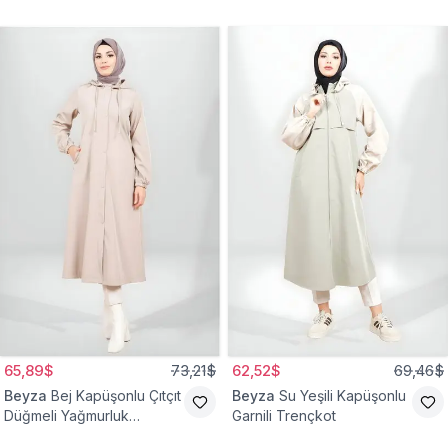
65,89$
73,21$
62,52$
69,46$
Beyza
Bej Kapüşonlu Çıtçıt
Beyza
Su Yeşili Kapüşonlu
Düğmeli Yağmurluk
Garnili Trençkot
Trençkot