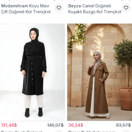
Modamihram
Koyu Mavi
Beyza
Camel Düğmeli
Çift Düğmeli Kot Trençkot
Kuşaklı Büzgü Kol Trençkot
131,46$
146,07$
36,34$
83,57$