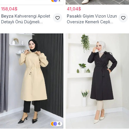
158,04$
41,04$
Beyza
Kahverengi Apolet
Pasaklı Giyim
Vizon Uzun
Detaylı Önü Düğmeli
Oversize Kemerli Cepli
Trençkot
Gabardin Trençkot
6