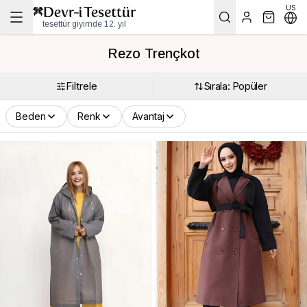
US
tesettür giyimde 12. yıl
Rezo Trençkot
Filtrele
Sırala: Popüler
Beden
Renk
Avantaj