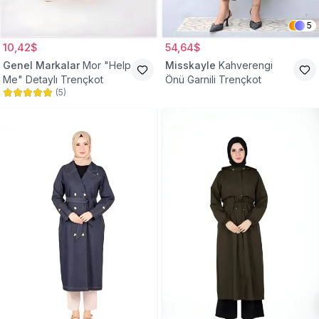
5
10,42$
54,64$
Genel Markalar
Mor "Help
Misskayle
Kahverengi
Me" Detaylı Trençkot
Önü Garnili Trençkot
(
5
)