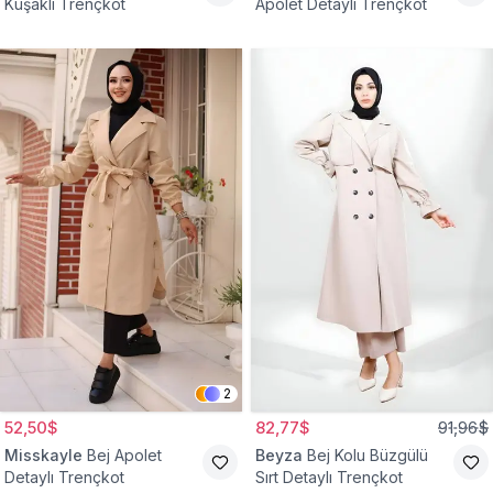
Kuşaklı Trençkot
Apolet Detaylı Trençkot
2
52,50$
82,77$
91,96$
Misskayle
Bej Apolet
Beyza
Bej Kolu Büzgülü
Detaylı Trençkot
Sırt Detaylı Trençkot