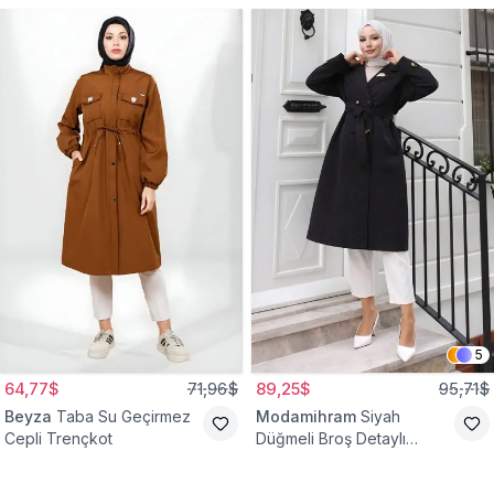
5
64,77$
71,96$
89,25$
95,71$
Beyza
Taba Su Geçirmez
Modamihram
Siyah
Cepli Trençkot
Düğmeli Broş Detaylı
Trençkot