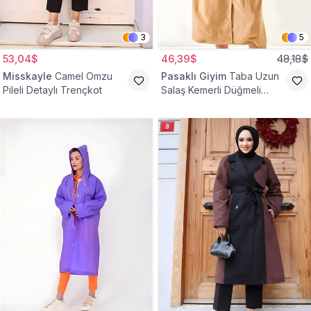
3
5
53,04$
46,39$
48,18$
Misskayle
Camel Omzu
Pasaklı Giyim
Taba Uzun
Pileli Detaylı Trençkot
Salaş Kemerli Düğmeli
Trençkot