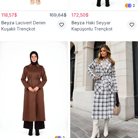
2
118,57$
169,64$
172,50$
Beyza
Lacivert Denim
Beyza
Haki Seyyar
Kuşaklı Trençkot
Kapüşonlu Trençkot
2