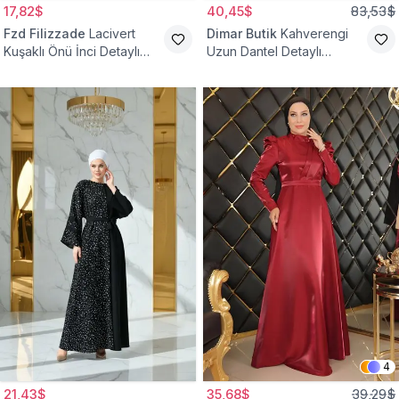
17,82$
40,45$
83,53$
Fzd Filizzade
Lacivert
Dimar Butik
Kahverengi
Kuşaklı Önü İnci Detaylı
Uzun Dantel Detaylı
Abiye Elbise
Kemerli Abiye Elbise
4
21,43$
35,68$
39,29$