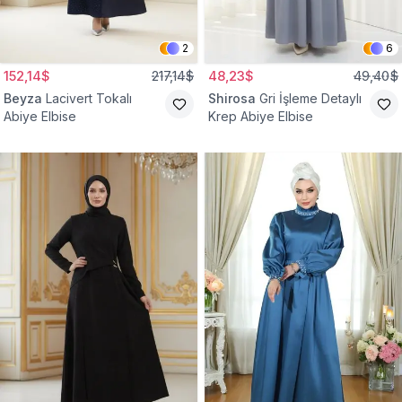
2
6
152,14$
217,14$
48,23$
49,40$
Beyza
Lacivert Tokalı
Shirosa
Gri İşleme Detaylı
Abiye Elbise
Krep Abiye Elbise