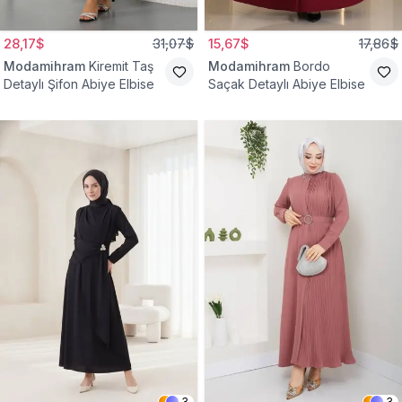
28,17$
31,07$
15,67$
17,86$
Modamihram
Kiremit Taş
Modamihram
Bordo
Detaylı Şifon Abiye Elbise
Saçak Detaylı Abiye Elbise
3
3