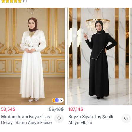
(
1
)
Abiye Elbise
Abiye Elbise
5
53,54$
56,43$
187,14$
Modamihram
Beyaz Taş
Beyza
Siyah Taş Şeritli
Detaylı Saten Abiye Elbise
Abiye Elbise