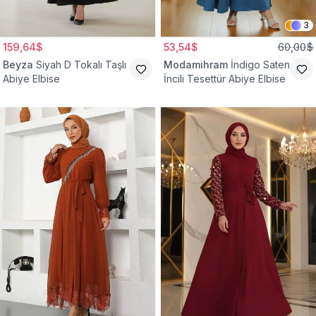
3
159,64$
53,54$
60,00$
Beyza
Siyah D Tokalı Taşlı
Modamihram
İndigo Saten
Abiye Elbise
İncili Tesettür Abiye Elbise