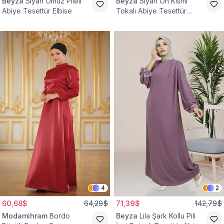
Beyza
Siyah Omuz Pileli
Beyza
Siyah Ön Kısmı
Abiye Tesettür Elbise
Tokalı Abiye Tesettür
Elbise
4
2
60,68$
64,29$
71,39$
142,79$
Modamihram
Bordo
Beyza
Lila Şark Kollu Pili