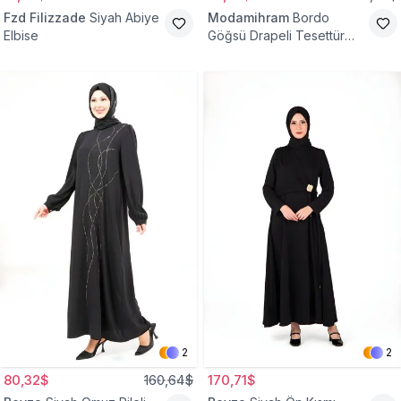
Fzd Filizzade
Siyah Abiye
Modamihram
Bordo
Elbise
Göğsü Drapeli Tesettür
Abiye Elbise
2
2
80,32$
160,64$
170,71$