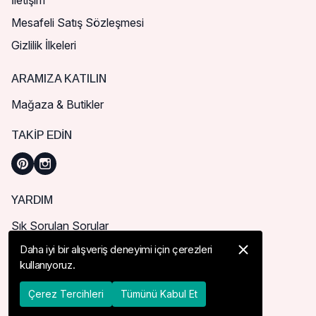
İletişim
Mesafeli Satış Sözleşmesi
Gizlilik İlkeleri
ARAMIZA KATILIN
Mağaza & Butikler
TAKIP EDIN
YARDIM
Sık Sorulan Sorular
Nasıl Sipariş Verebilirim?
Daha iyi bir alışveriş deneyimi için çerezleri
kullanıyoruz.
Kargo ve Teslimat
İade, İptal ve Değişim
Çerez Tercihleri
Tümünü Kabul Et