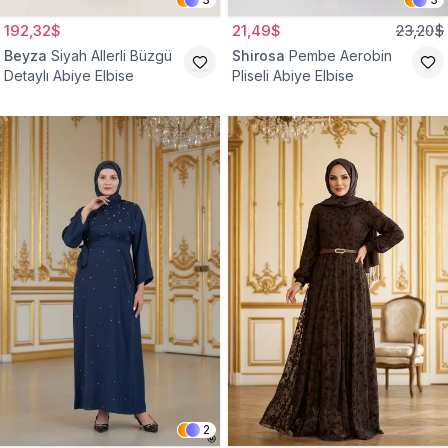
192,32$
21,49$
23,20$
Beyza
Siyah Allerli Büzgü
Shirosa
Pembe Aerobin
Detaylı Abiye Elbise
Pliseli Abiye Elbise
2