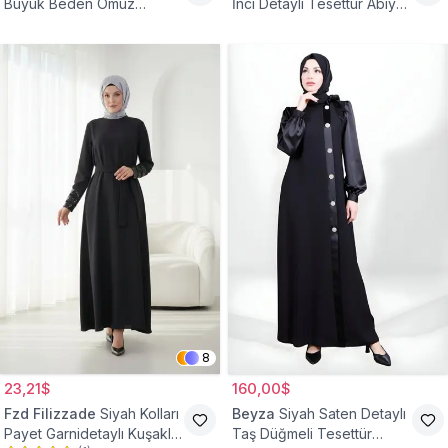
Büyük Beden Omuz
İnci Detaylı Tesettür Abiye
Büzgülü Abiye Elbise
Elbise
8
23,21$
160,00$
Fzd Filizzade
Siyah Kolları
Beyza
Siyah Saten Detaylı
Payet Garnidetaylı Kuşaklı
Taş Düğmeli Tesettür