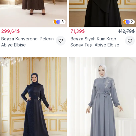
3
2
299,64$
71,39$
142,79$
Beyza
Kahverengi Pelerin
Beyza
Siyah Kum Krep
Abiye Elbise
Sonay Taşlı Abiye Elbise