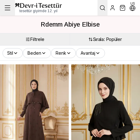
US
tesettür giyimde 12. yıl
Rdemm Abiye Elbise
Filtrele
Sırala: Popüler
Stil
Beden
Renk
Avantaj