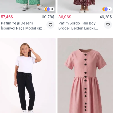
3
2
57,46$
69,78$
36,96$
49,28$
Pafim
Yeşil Desenli
Pafim
Bordo Tam Boy
İspanyol Paça Modal Kız
Brodeli Belden Lastikli
Çocuk Takım
Pamuk Kız Çocuk Etek