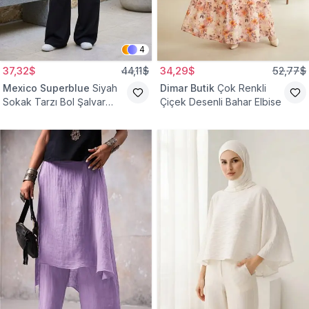
4
37,32$
44,11$
34,29$
52,77$
Mexico Superblue
Siyah
Dimar Butik
Çok Renkli
Sokak Tarzı Bol Şalvar
Çiçek Desenli Bahar Elbise
Pantolon