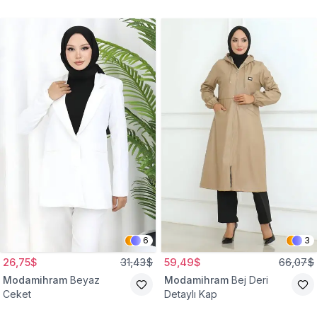
Gömlek Tunik
Eşofman Takım
6
3
26,75$
31,43$
59,49$
66,07$
Modamihram
Beyaz
Modamihram
Bej Deri
Ceket
Detaylı Kap