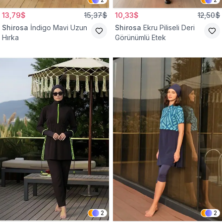
13,79$
15,37$
10,33$
12,50$
Shirosa
İndigo Mavi Uzun
Shirosa
Ekru Piliseli Deri
Hırka
Görünümlü Etek
2
2