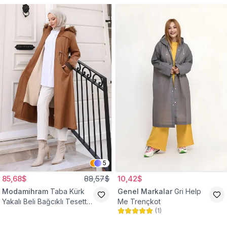
5
85,68$
88,57$
10,42$
Modamihram
Taba Kürk
Genel Markalar
Gri Help
Yakalı Beli Bağcıklı Tesettür
Me Trençkot
(
1
)
Mont