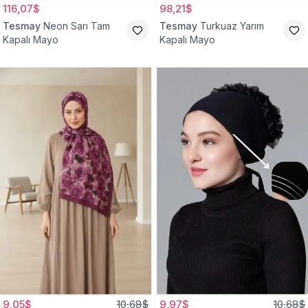
116,07$
98,21$
Tesmay
Neon Sarı Tam
Tesmay
Turkuaz Yarım
Kapalı Mayo
Kapalı Mayo
9,05$
10,68$
9,97$
10,68$