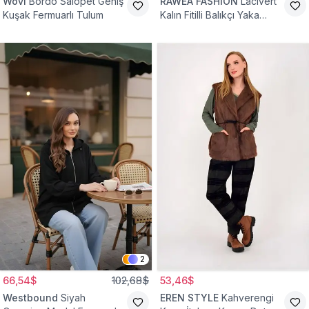
Wovi
Bordo Salopet Geniş
RAWEA FASHİON
Lacivert
Kuşak Fermuarlı Tulum
Kalın Fitilli Balıkçı Yaka
Pamuklu Triko Kazak
2
66,54$
102,68$
53,46$
Westbound
Siyah
EREN STYLE
Kahverengi