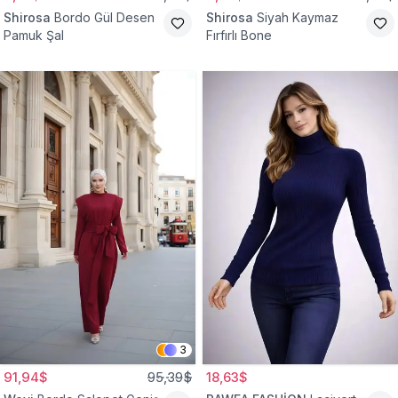
Shirosa
Bordo Gül Desen
Shirosa
Siyah Kaymaz
Pamuk Şal
Fırfırlı Bone
3
91,94$
95,39$
18,63$