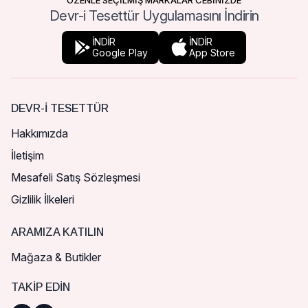
ÖZENLE SEÇİLMİŞ MARKALAR CEBİNİZDE
Devr-i Tesettür Uygulamasını İndirin
İNDİR
İNDİR
Google Play
App Store
DEVR-I TESETTÜR
Hakkımızda
İletişim
Mesafeli Satış Sözleşmesi
Gizlilik İlkeleri
ARAMIZA KATILIN
Mağaza & Butikler
TAKIP EDIN