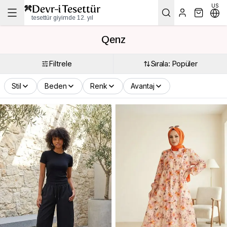
US
tesettür giyimde 12. yıl
Qenz
Filtrele
Sırala: Popüler
Stil
Beden
Renk
Avantaj