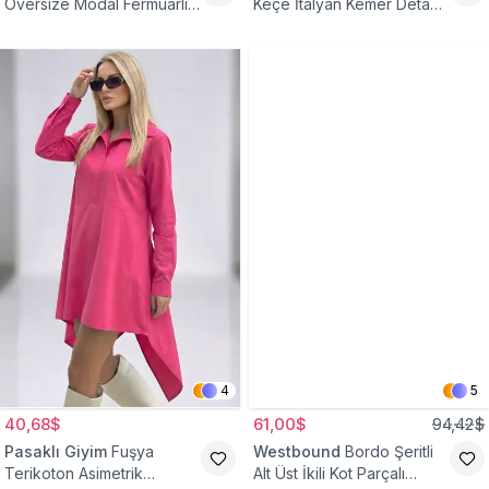
Oversize Modal Fermuarlı
Keçe İtalyan Kemer Detaylı
Sweat Tunik
Yelek
4
5
40,68$
61,00$
94,42$
Pasaklı Giyim
Fuşya
Westbound
Bordo Şeritli
Terikoton Asimetrik
Alt Üst İkili Kot Parçalı