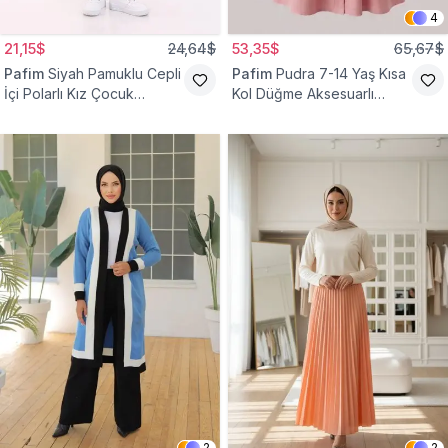
4
21,15$
24,64$
53,35$
65,67$
Pafim
Siyah Pamuklu Cepli
Pafim
Pudra 7-14 Yaş Kısa
İçi Polarlı Kız Çocuk
Kol Düğme Aksesuarlı
Eşofman Altı
Pamuk Kız Çocuk Elbise
2
2