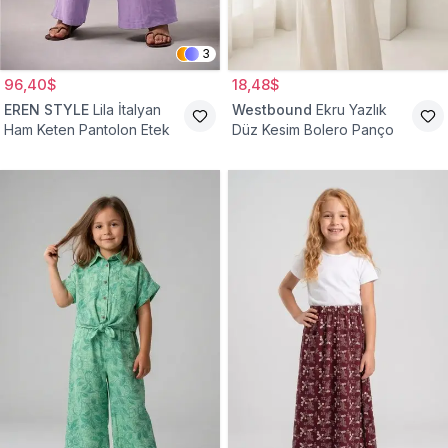
3
96,40$
18,48$
EREN STYLE
Lila İtalyan
Westbound
Ekru Yazlık
Ham Keten Pantolon Etek
Düz Kesim Bolero Panço