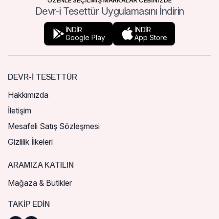
ÖZENLE SEÇİLMİŞ MARKALAR CEBİNİZDE
Devr-i Tesettür Uygulamasını İndirin
İNDİR
İNDİR
Google Play
App Store
DEVR-I TESETTÜR
Hakkımızda
İletişim
Mesafeli Satış Sözleşmesi
Gizlilik İlkeleri
ARAMIZA KATILIN
Mağaza & Butikler
TAKIP EDIN