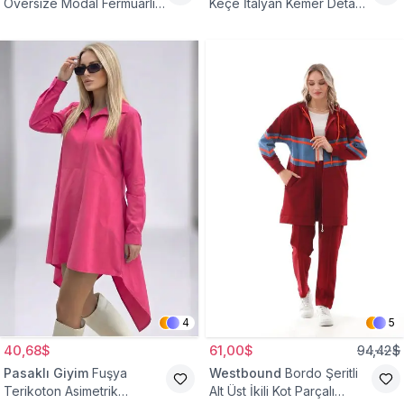
Oversize Modal Fermuarlı
Keçe İtalyan Kemer Detaylı
Sweat Tunik
Yelek
4
5
40,68$
61,00$
94,42$
Pasaklı Giyim
Fuşya
Westbound
Bordo Şeritli
Terikoton Asimetrik
Alt Üst İkili Kot Parçalı