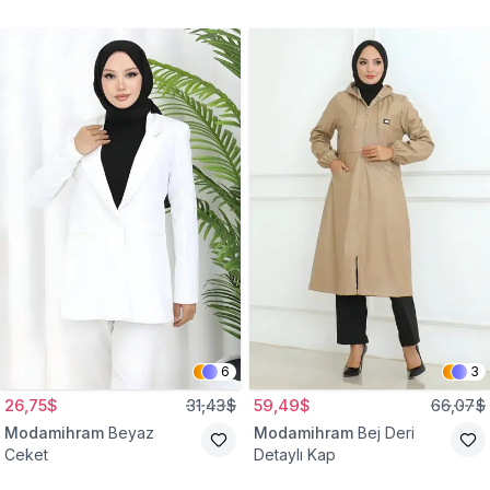
Gömlek Tunik
Eşofman Takım
6
3
26,75$
31,43$
59,49$
66,07$
Modamihram
Beyaz
Modamihram
Bej Deri
Ceket
Detaylı Kap