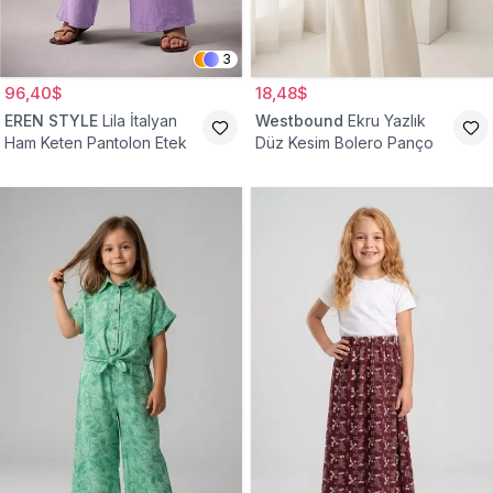
3
96,40$
18,48$
EREN STYLE
Lila İtalyan
Westbound
Ekru Yazlık
Ham Keten Pantolon Etek
Düz Kesim Bolero Panço