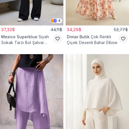
4
37,32$
44,11$
34,29$
52,77$
Mexico Superblue
Siyah
Dimar Butik
Çok Renkli
Sokak Tarzı Bol Şalvar
Çiçek Desenli Bahar Elbise
Pantolon