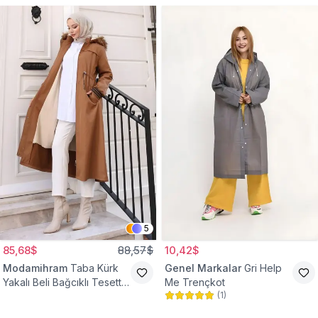
5
85,68$
88,57$
10,42$
Modamihram
Taba Kürk
Genel Markalar
Gri Help
Yakalı Beli Bağcıklı Tesettür
Me Trençkot
(
1
)
Mont