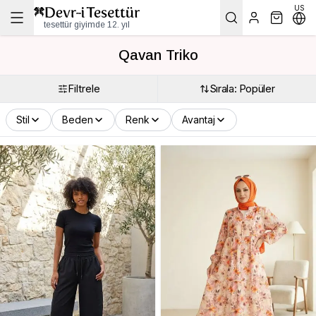
US
tesettür giyimde 12. yıl
Qavan Triko
Filtrele
Sırala: Popüler
Stil
Beden
Renk
Avantaj