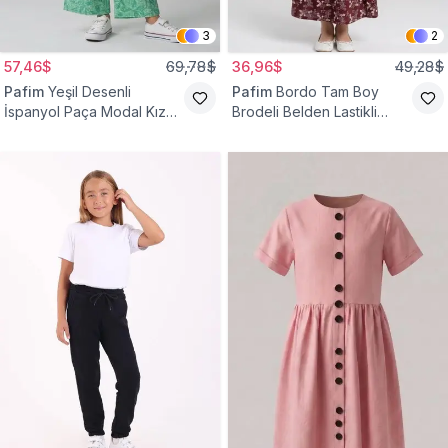
3
2
57,46$
69,78$
36,96$
49,28$
Pafim
Yeşil Desenli
Pafim
Bordo Tam Boy
İspanyol Paça Modal Kız
Brodeli Belden Lastikli
Çocuk Takım
Pamuk Kız Çocuk Etek