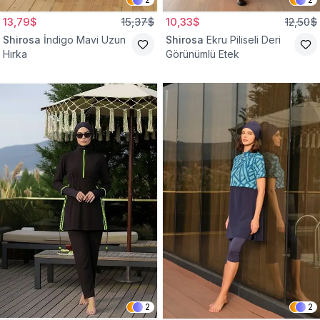
13,79$
15,37$
10,33$
12,50$
Shirosa
İndigo Mavi Uzun
Shirosa
Ekru Piliseli Deri
Hırka
Görünümlü Etek
2
2