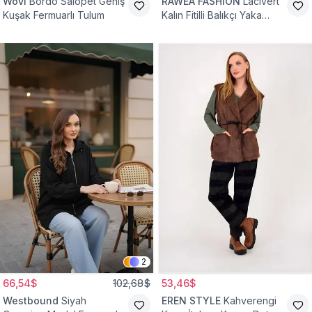
Wovi
Bordo Salopet Geniş
RAWEA FASHİON
Lacivert
Kuşak Fermuarlı Tulum
Kalın Fitilli Balıkçı Yaka
Pamuklu Triko Kazak
2
66,54$
102,68$
53,46$
Westbound
Siyah
EREN STYLE
Kahverengi