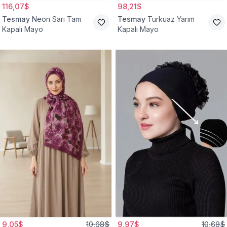
116,07$
98,21$
Tesmay
Neon Sarı Tam
Tesmay
Turkuaz Yarım
Kapalı Mayo
Kapalı Mayo
9,05$
10,68$
9,97$
10,68$