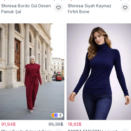
Shirosa
Bordo Gül Desen
Shirosa
Siyah Kaymaz
Pamuk Şal
Fırfırlı Bone
3
91,94$
95,39$
18,63$