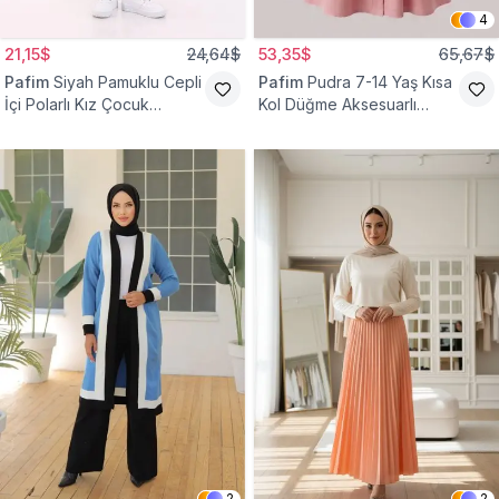
4
21,15$
24,64$
53,35$
65,67$
Pafim
Siyah Pamuklu Cepli
Pafim
Pudra 7-14 Yaş Kısa
İçi Polarlı Kız Çocuk
Kol Düğme Aksesuarlı
Eşofman Altı
Pamuk Kız Çocuk Elbise
2
2