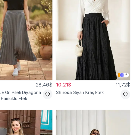
2
28,46$
10,21$
11,72$
LE
Gri Pileli Diyagona
Shirosa
Siyah Kraş Etek
li Pamuklu Etek