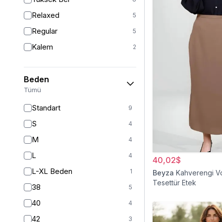
Relaxed
5
Regular
5
Kalem
2
Beden
Tümü
Standart
9
S
4
M
4
L
4
40,02$
L-XL Beden
1
Beyza
Kahverengi Vo
Tesettür Etek
38
5
40
4
42
3