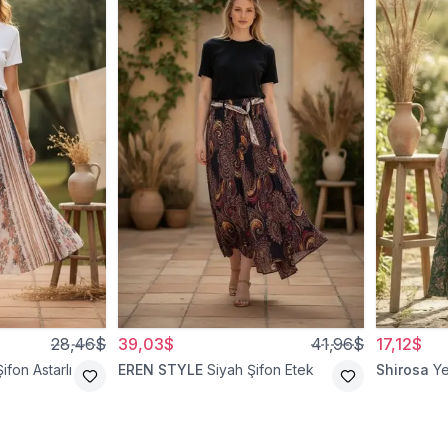
28,46$
39,03$
41,96$
17,12$
ifon Astarlı
EREN STYLE
Siyah Şifon Etek
Shirosa
Ye