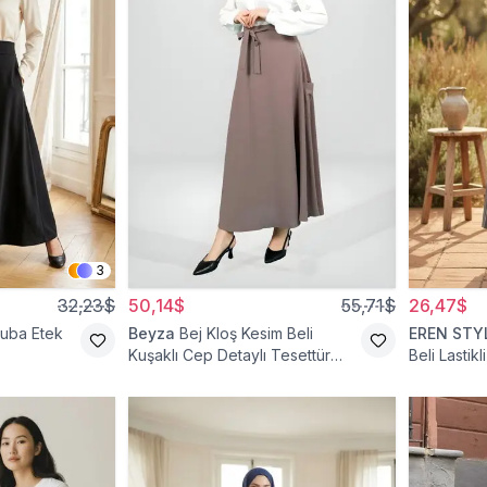
3
32,23$
50,14$
55,71$
26,47$
cuba Etek
Beyza
Bej Kloş Kesim Beli
EREN STY
Kuşaklı Cep Detaylı Tesettür
Beli Lastik
Etek