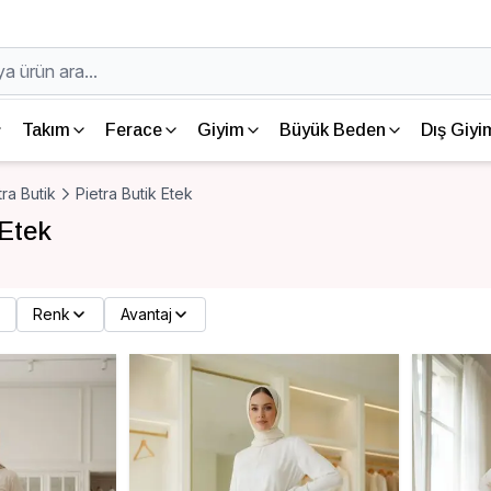
Takım
Ferace
Giyim
Büyük Beden
Dış Giyi
tra Butik
Pietra Butik Etek
 Etek
Renk
Avantaj