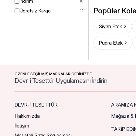
İndirim
16
Popüler Kole
Ücretsiz Kargo
12
Siyah Etek
Pudra Etek
ÖZENLE SEÇİLMİŞ MARKALAR CEBİNİZDE
Devr-i Tesettür Uygulamasını İndirin
DEVR-I TESETTÜR
ARAMIZA K
Hakkımızda
Mağaza & B
İletişim
TAKIP EDI
Mesafeli Satış Sözleşmesi