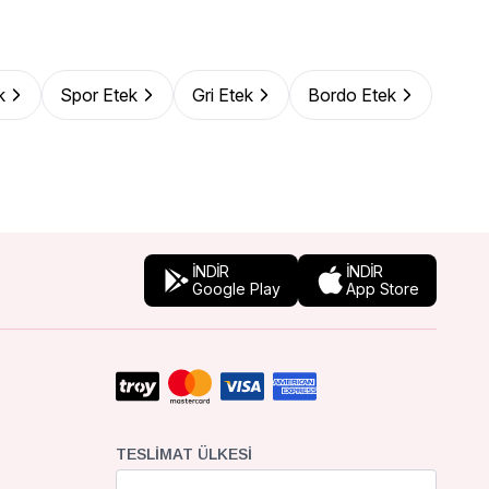
k
Spor Etek
Gri Etek
Bordo Etek
İNDİR
İNDİR
Google Play
App Store
TESLIMAT ÜLKESI