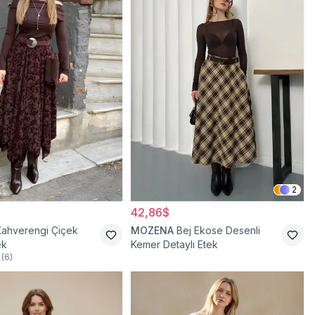
2
42,86$
Kahverengi Çiçek
MOZENA
Bej Ekose Desenli
ek
Kemer Detaylı Etek
(
6
)