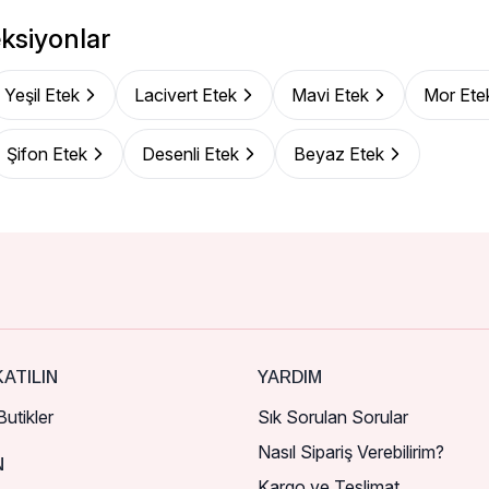
ksiyonlar
Yeşil Etek
Lacivert Etek
Mavi Etek
Mor Ete
Şifon Etek
Desenli Etek
Beyaz Etek
ATILIN
YARDIM
utikler
Sık Sorulan Sorular
Nasıl Sipariş Verebilirim?
N
Kargo ve Teslimat