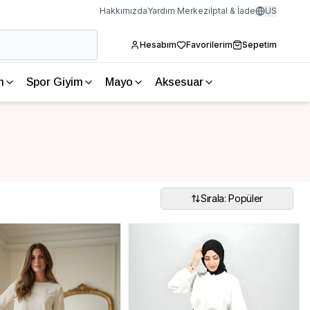
Hakkımızda
Yardım Merkezi
İptal & İade
US
Hesabım
Favorilerim
Sepetim
m
Spor Giyim
Mayo
Aksesuar
Sırala: Popüler