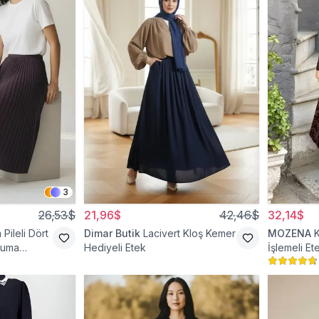
3
26,53$
21,96$
42,46$
32,14$
Pileli Dört
Dimar Butik
Lacivert Kloş Kemer
MOZENA
kuma
Hediyeli Etek
İşlemeli Et