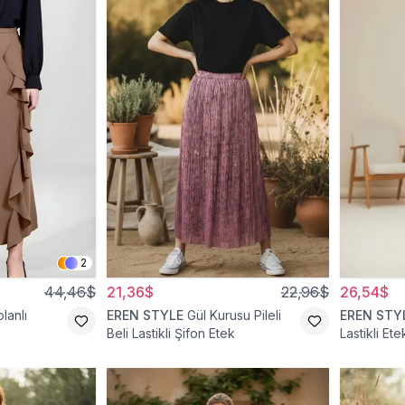
2
44,46$
21,36$
22,96$
26,54$
lanlı
EREN STYLE
Gül Kurusu Pileli
EREN STY
Beli Lastikli Şifon Etek
Lastikli Ete