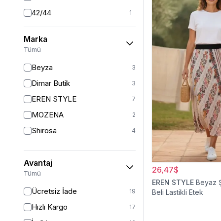
42/44
1
44
1
Marka
46
1
Tümü
46/48
2
Beyza
3
Dimar Butik
3
EREN STYLE
7
MOZENA
2
Shirosa
4
Avantaj
26,47$
Tümü
EREN STYLE
Beyaz Ş
Ücretsiz İade
19
Beli Lastikli Etek
Hızlı Kargo
17