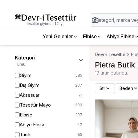
tesettür giyimde 12. yıl
Yeni Gelenler
Elbise
Abiye Elbise
Devr-i Tesettür
Pie
Kategori
Pietra Butik
Tümü
19 ürün bulundu.
Giyim
585
Dış Giyim
287
Stil
Beden
Aksesuar
21
Tesettür Mayo
283
Elbise
107
Abiye Elbise
47
Tunik
55