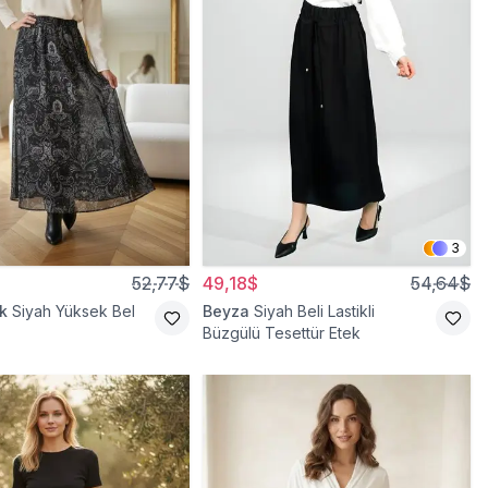
3
52,77$
49,18$
54,64$
k
Siyah Yüksek Bel
Beyza
Siyah Beli Lastikli
Büzgülü Tesettür Etek