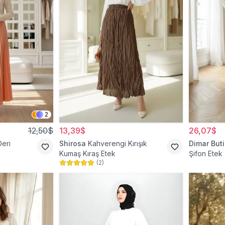
2
12,50$
13,39$
26,07$
Deri
Shirosa
Kahverengi Kırışık
Dimar Buti
Kumaş Kıraş Etek
Şifon Etek
(
2
)