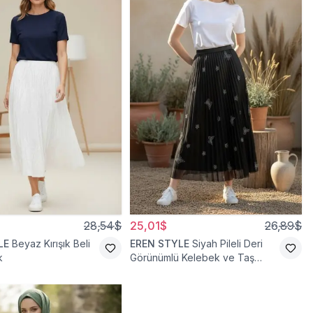
28,54$
25,01$
26,89$
LE
Beyaz Kırışık Beli
EREN STYLE
Siyah Pileli Deri
k
Görünümlü Kelebek ve Taş
Detaylı Pamuklu Viskon Etek