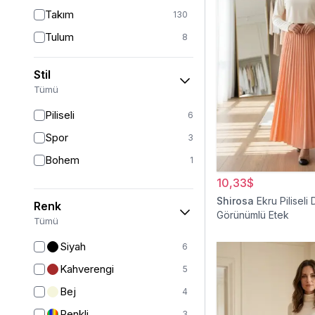
Takım
130
Tulum
8
Pantolon
151
Stil
Etek
19
Tümü
Pantolon Etek
2
Piliseli
6
Bluz & Gömlek
15
Spor
3
Kazak
6
Bohem
1
Eşofman
63
10,33$
Şal
6
Shirosa
Ekru Piliseli 
Renk
Görünümlü Etek
Bone
15
Tümü
Ferace
126
Siyah
6
Kap & Pardesü
23
Kahverengi
5
Trençkot
32
Bej
4
Hırka
4
Renkli
3