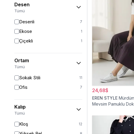
Desen
Tümü
Desenli
7
Ekose
1
Çiçekli
1
Ortam
Tümü
Sokak Stili
11
Ofis
7
24,68$
EREN STYLE
Mürdüm 
Mevsim Pamuklu Do
Kalıp
Viskon Etek
Tümü
Kloş
12
Yüksek Bel
8