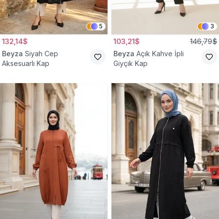
5
3
132,14$
103,21$
146,79$
Beyza
Siyah Cep
Beyza
Açık Kahve İpli
Aksesuarlı Kap
Giyçık Kap