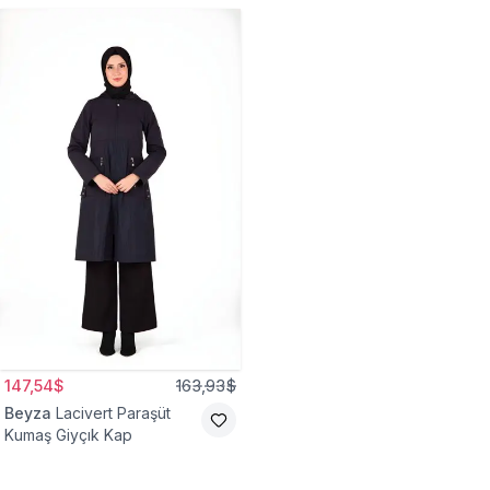
147,54$
163,93$
Beyza
Lacivert Paraşüt
Kumaş Giyçık Kap