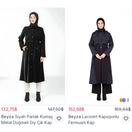
2
132,75$
147,50$
152,68$
169,64$
Beyza
Siyah Parlak Kumaş
Beyza
Lacivert Kapüşonlu
Metal Düğmeli Giy Çık Kap
Fermuarlı Kap