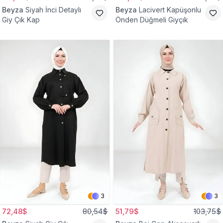
Beyza
Siyah İnci Detaylı
Beyza
Lacivert Kapüşonlu
Giy Çık Kap
Önden Düğmeli Giyçık
3
3
72,48$
80,54$
51,79$
103,75$