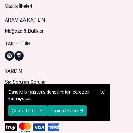
Gizlilik İlkeleri
ARAMIZA KATILIN
Mağaza & Butikler
TAKIP EDIN
YARDIM
Sık Sorulan Sorular
Nasıl Sipariş Verebilirim?
Daha iyi bir alışveriş deneyimi için çerezleri
kullanıyoruz.
Kargo ve Teslimat
İade, İptal ve Değişim
Çerez Tercihleri
Tümünü Kabul Et