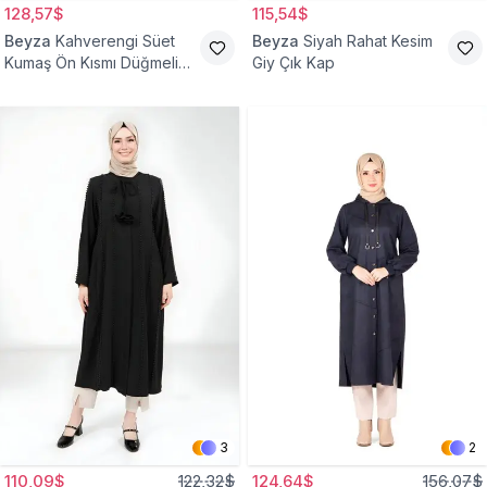
128,57$
115,54$
Beyza
Kahverengi Süet
Beyza
Siyah Rahat Kesim
Kumaş Ön Kısmı Düğmeli
Giy Çık Kap
Giyçık
3
2
110,09$
122,32$
124,64$
156,07$