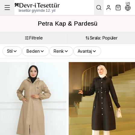
US
tesettür giyimde 12. yıl
Petra Kap & Pardesü
Filtrele
Sırala: Popüler
Stil
Beden
Renk
Avantaj