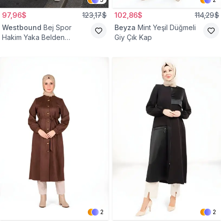
97,96$
123,17$
102,86$
114,29$
Westbound
Bej Spor
Beyza
Mint Yeşil Düğmeli
Hakim Yaka Belden
Giy Çık Kap
Büzgülü Kap
2
2