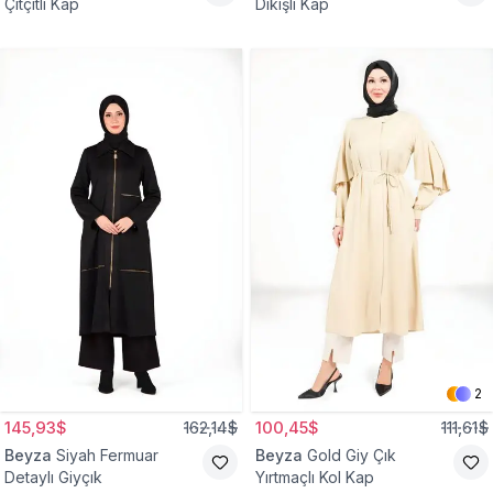
Çıtçıtlı Kap
Dikişli Kap
2
145,93$
162,14$
100,45$
111,61$
Beyza
Siyah Fermuar
Beyza
Gold Giy Çık
Detaylı Giyçık
Yırtmaçlı Kol Kap