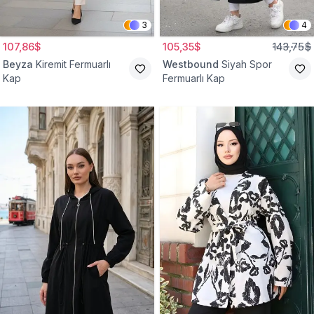
3
4
107,86$
105,35$
143,75$
Beyza
Kiremit Fermuarlı
Westbound
Siyah Spor
Kap
Fermuarlı Kap