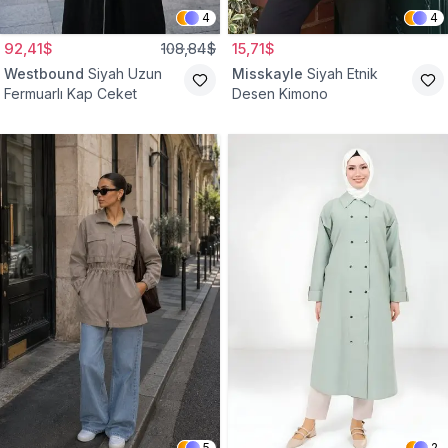
4
4
92,41$
108,84$
15,71$
Westbound
Siyah Uzun
Misskayle
Siyah Etnik
Fermuarlı Kap Ceket
Desen Kimono
5
2