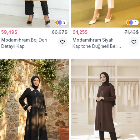
3
4
59,49$
66,07$
64,25$
71,43$
Modamihram
Bej Deri
Modamihram
Siyah
Detaylı Kap
Kapitone Düğmeli Beli
Bağcıklı Kap