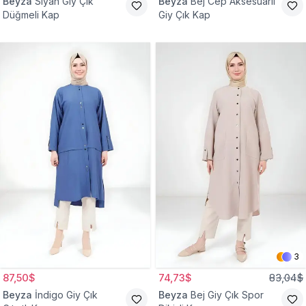
Beyza
Siyah Giy Çık
Beyza
Bej Cep Aksesuarlı
Düğmeli Kap
Giy Çık Kap
3
87,50$
74,73$
83,04$
Beyza
İndigo Giy Çık
Beyza
Bej Giy Çık Spor