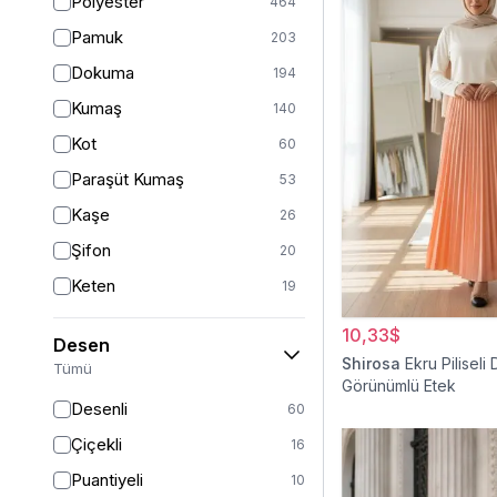
Polyester
464
Turuncu
50
Pamuk
203
Ekru
46
Dokuma
194
Mor
44
Kumaş
140
Pudra
43
Kot
60
Sarı
35
Paraşüt Kumaş
53
Kırmızı
25
Kaşe
26
Gümüş
13
Şifon
20
Turkuaz
8
Keten
19
Altın
5
Saten
15
10,33$
Desen
Krep
14
Shirosa
Ekru Piliseli 
Tümü
Görünümlü Etek
Dantel
13
Desenli
60
İpek
12
Çiçekli
16
Viskon
11
Puantiyeli
10