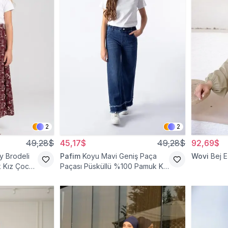
2
2
49,28$
45,17$
49,28$
92,69$
 Brodeli
Pafim
Koyu Mavi Geniş Paça
Wovi
Bej 
k Kız Çocuk
Paçası Püsküllü %100 Pamuk Kız
Çocuk Kot Pantolon