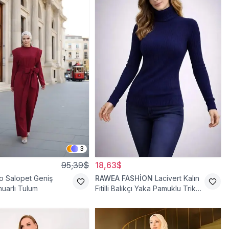
3
95,39$
18,63$
o Salopet Geniş
RAWEA FASHİON
Lacivert Kalın
uarlı Tulum
Fitilli Balıkçı Yaka Pamuklu Triko
Kazak