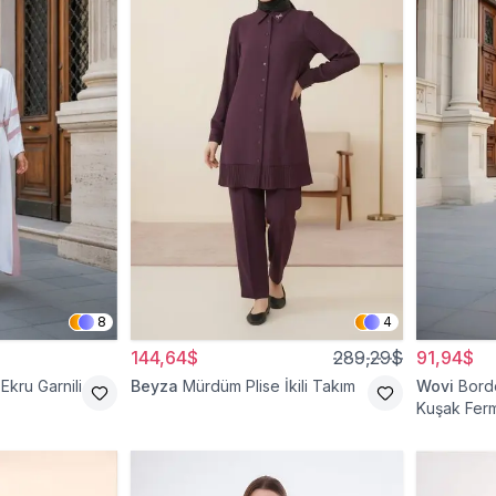
8
4
144,64$
289,29$
91,94$
Ekru Garnili
Beyza
Mürdüm Plise İkili Takım
Wovi
Bord
Kuşak Ferm