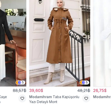
5
5
88,57$
39,60$
48,21$
26,75$
Kaşe
Modamihram
Taba Kapüşonlu
Modamih
n
Yazı Detaylı Mont