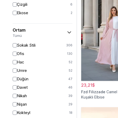
Triko
7
Çizgili
6
Tül
5
Ekose
2
Kürk
3
Müslin
3
Ortam
Peluş
2
Tümü
Jarse
2
Sokak Stili
306
Kadife
1
Ofis
130
Süet
1
Hac
52
Sandy
1
Umre
52
Düğün
47
23,21$
Davet
46
Fzd Filizzade
Camel 
Nikah
39
Kuşaklı Elbise
Nişan
29
Kokteyl
18