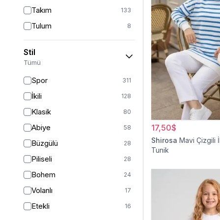
Takım
133
Tulum
8
Pantolon
148
Stil
Etek
19
Tümü
Pantolon Etek
2
Spor
311
Bluz & Gömlek
15
İkili
128
Kazak
7
Klasik
80
Eşofman
67
Abiye
17,50$
58
Şal
6
Shirosa
Mavi Çizgili İ
Büzgülü
28
Tunik
Bone
15
Piliseli
28
Ferace
126
Bohem
24
Kap & Pardesü
23
Volanlı
17
Trençkot
32
Etekli
16
Hırka
4