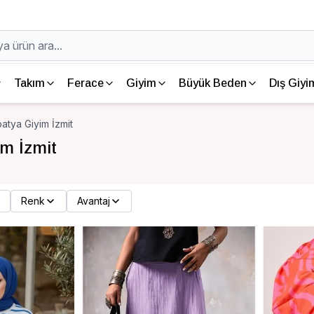
Takım
Ferace
Giyim
Büyük Beden
Dış Giyi
atya Giyim İzmit
m İzmit
Renk
Avantaj