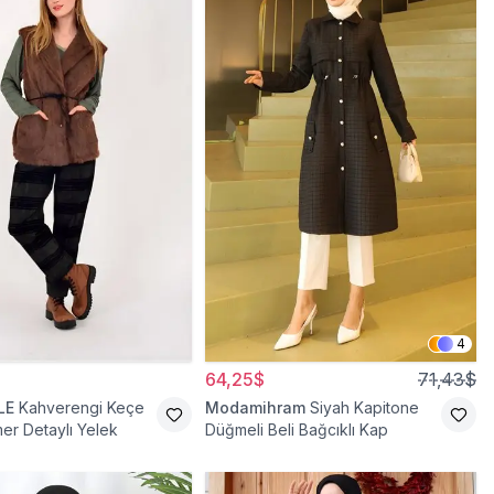
4
64,25$
71,43$
LE
Kahverengi Keçe
Modamihram
Siyah Kapitone
mer Detaylı Yelek
Düğmeli Beli Bağcıklı Kap