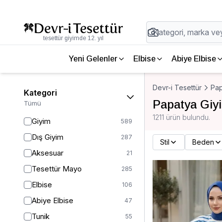
tesettür giyimde 12. yıl
Yeni Gelenler
Elbise
Abiye Elbise
Devr-i Tesettür
Pap
Kategori
Papatya Giyi
Tümü
1211 ürün bulundu.
Giyim
589
Dış Giyim
287
Stil
Beden
Aksesuar
21
Tesettür Mayo
285
Elbise
106
Abiye Elbise
47
Tunik
55