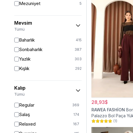
Mezuniyet
5
Mevsim
Tümü
Baharlık
415
Sonbaharlık
387
Yazlık
303
Kışlık
292
Kalıp
Tümü
28,93$
Regular
369
RAWEA FASHİON
Bor
Salaş
174
Palazzo Bol Paça Yü
(
1
)
Tesettür Pantolon
Relaxed
167