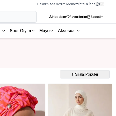
Hakkımızda
Yardım Merkezi
İptal & İade
US
Hesabım
Favorilerim
Sepetim
m
Spor Giyim
Mayo
Aksesuar
Sırala: Popüler