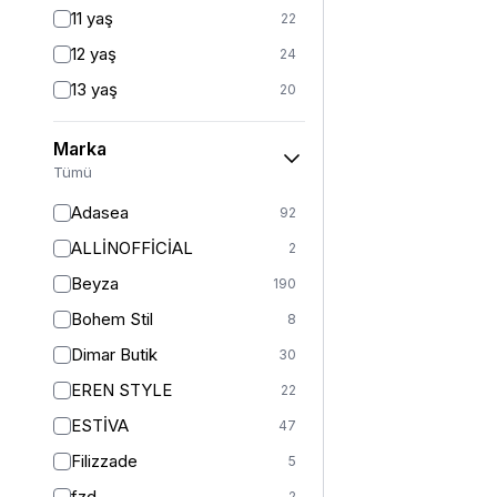
Fitted
3
11 yaş
22
Mom
2
12 yaş
24
Balık
1
13 yaş
20
İspanyol Paça
1
14 yaş
23
Marka
2 (44-46-48)
6
Tümü
Standart
126
Adasea
92
1
13
ALLİNOFFİCİAL
2
2
11
Beyza
190
3
5
Bohem Stil
8
S
362
Dimar Butik
30
S/M
41
EREN STYLE
22
M
401
ESTİVA
47
M/L
5
Filizzade
5
L
377
fzd
2