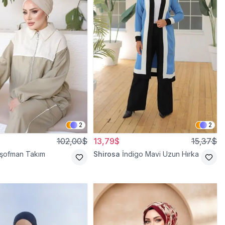
2
2
102,00$
13,79$
15,37$
Eşofman Takım
Shirosa
İndigo Mavi Uzun Hırka