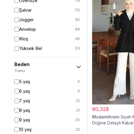
Oversize
115
Şalvar
112
Jogger
82
Anvelop
69
Kloş
65
Yüksek Bel
53
Geniş Paça
41
Beden
Palazzo
27
Tümü
Havuç
11
5 yaş
5
Baggy
11
6 yaş
5
Slim Fit
9
7 yaş
22
Straight
6
80,32$
8 yaş
21
Kalem
6
Modamihram
Siyah 
9 yaş
20
Düğme Detaylı Kaba
Boyfriend
5
10 yaş
20