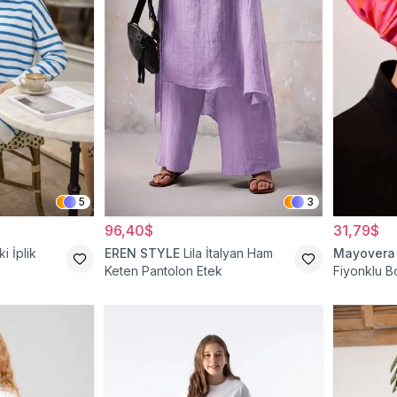
5
3
96,40$
31,79$
ki İplik
EREN STYLE
Lila İtalyan Ham
Mayovera
Keten Pantolon Etek
Fiyonklu 