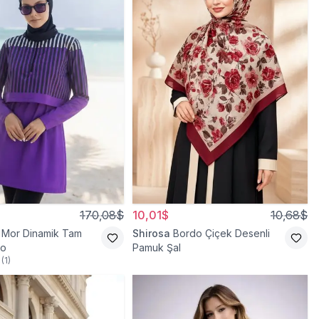
170,08$
10,01$
10,68$
Mor Dinamik Tam
Shirosa
Bordo Çiçek Desenli
yo
Pamuk Şal
(
1
)