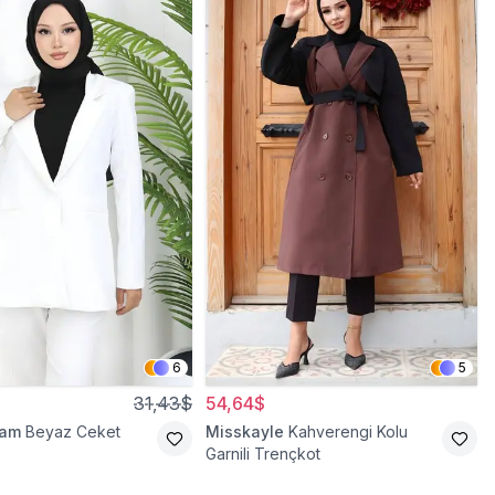
6
5
31,43$
54,64$
ram
Beyaz Ceket
Misskayle
Kahverengi Kolu
Garnili Trençkot