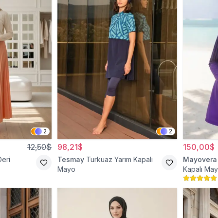
2
2
12,50$
98,21$
150,00$
Deri
Tesmay
Turkuaz Yarım Kapalı
Mayovera
Mayo
Kapalı Ma