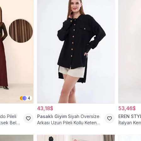
4
43,18$
53,46$
do Pileli
Pasaklı Giyim
Siyah Oversize
EREN STY
ksek Bel
Arkası Uzun Pileli Kollu Keten
İtalyan Ke
Gömlek Tunik