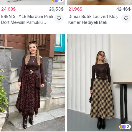
24,68$
26,53$
21,96$
42,46$
EREN STYLE
Mürdüm Pileli
Dimar Butik
Lacivert Kloş
Dört Mevsim Pamuklu
Kemer Hediyeli Etek
Dokuma Viskon Etek
2