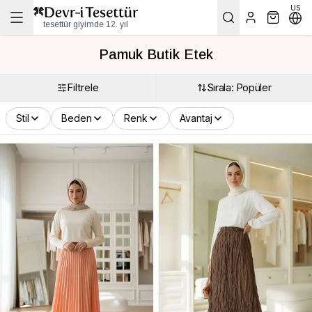
US
tesettür giyimde 12. yıl
Pamuk Butik Etek
Filtrele
Sırala: Popüler
Stil
Beden
Renk
Avantaj