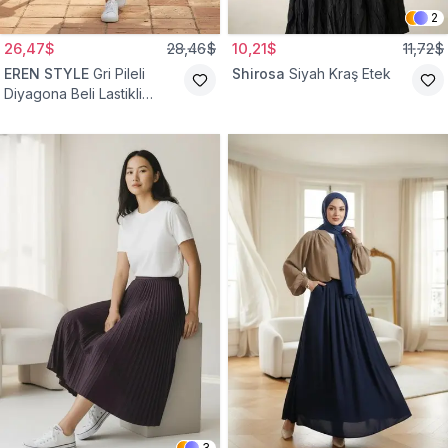
2
26,47$
28,46$
10,21$
11,72$
EREN STYLE
Gri Pileli
Shirosa
Siyah Kraş Etek
Diyagona Beli Lastikli
Pamuklu Etek
3