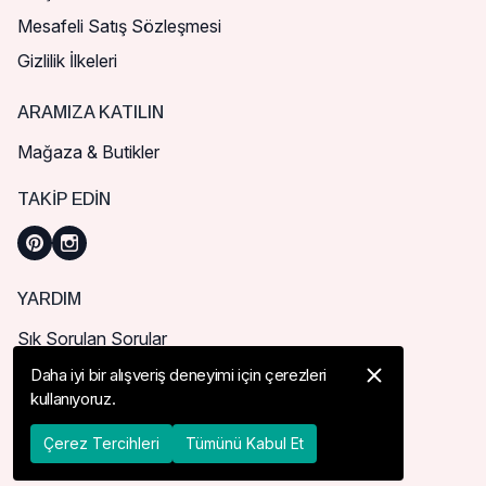
Mesafeli Satış Sözleşmesi
Gizlilik İlkeleri
ARAMIZA KATILIN
Mağaza & Butikler
TAKIP EDIN
YARDIM
Sık Sorulan Sorular
Nasıl Sipariş Verebilirim?
Daha iyi bir alışveriş deneyimi için çerezleri
kullanıyoruz.
Kargo ve Teslimat
İade, İptal ve Değişim
Çerez Tercihleri
Tümünü Kabul Et