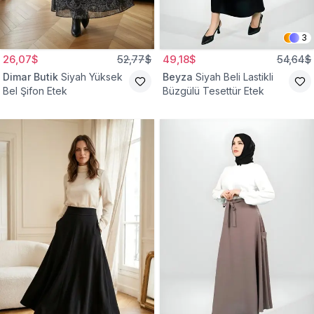
3
26,07$
52,77$
49,18$
54,64$
Dimar Butik
Siyah Yüksek
Beyza
Siyah Beli Lastikli
Bel Şifon Etek
Büzgülü Tesettür Etek