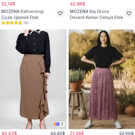
32,14$
42,86$
MOZENA
Kahverengi
MOZENA
Bej Ekose
Çiçek İşlemeli Etek
Desenli Kemer Detaylı Etek
(
6
)
2
40,02$
44,46$
21,36$
22,96$