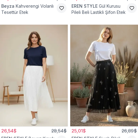
Beyza
Kahverengi Volanlı
EREN STYLE
Gül Kurusu
Tesettür Etek
Pileli Beli Lastikli Şifon Etek
26,54$
28,54$
25,01$
26,89$