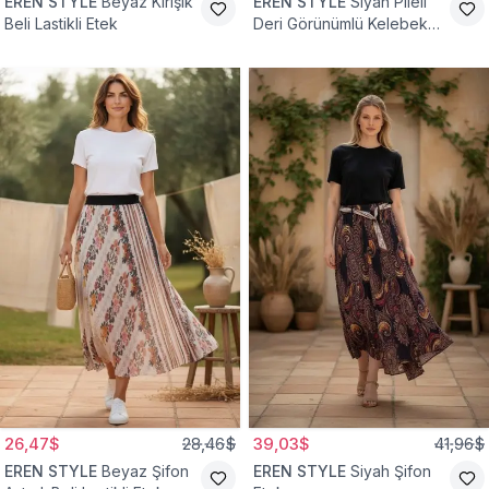
EREN STYLE
Beyaz Kırışık
EREN STYLE
Siyah Pileli
Beli Lastikli Etek
Deri Görünümlü Kelebek
ve Taş Detaylı Pamuklu
Viskon Etek
26,47$
28,46$
39,03$
41,96$
EREN STYLE
Beyaz Şifon
EREN STYLE
Siyah Şifon