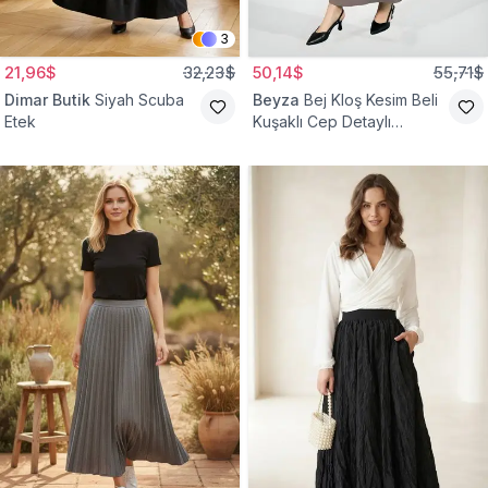
3
21,96$
32,23$
50,14$
55,71$
Dimar Butik
Siyah Scuba
Beyza
Bej Kloş Kesim Beli
Etek
Kuşaklı Cep Detaylı
Tesettür Etek