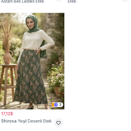
Astarlı Beli Lastikli Etek
Etek
3
17,12$
Shirosa
Yeşil Desenli Etek