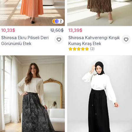
2
10,33$
12,50$
13,39$
Shirosa
Ekru Piliseli Deri
Shirosa
Kahverengi Kırışık
Görünümlü Etek
Kumaş Kıraş Etek
(
2
)