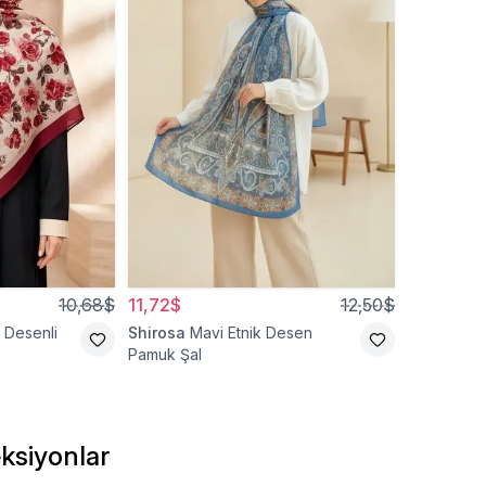
10,68$
11,72$
12,50$
 Desenli
Shirosa
Mavi Etnik Desen
Pamuk Şal
ksiyonlar