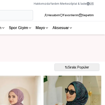
Hakkımızda
Yardım Merkezi
İptal & İade
US
Hesabım
Favorilerim
Sepetim
m
Spor Giyim
Mayo
Aksesuar
Sırala: Popüler