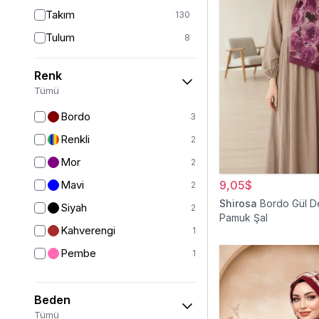
Takım
130
Tulum
8
Pantolon
151
Renk
Etek
19
Tümü
Pantolon Etek
2
Bordo
3
Bluz & Gömlek
15
Renkli
2
Kazak
6
Mor
2
Eşofman
63
Mavi
9,05$
2
Şal
6
Shirosa
Bordo Gül D
Siyah
2
Pamuk Şal
Bone
15
Kahverengi
1
Ferace
126
Pembe
1
Kap & Pardesü
23
Trençkot
32
Beden
Hırka
4
Tümü