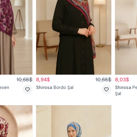
10,68$
8,94$
10,68$
8,03$
esen
Shirosa
Bordo Şal
Shirosa
P
Şal