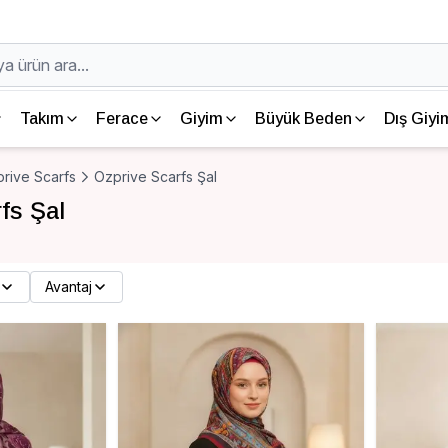
Takım
Ferace
Giyim
Büyük Beden
Dış Giyi
rive Scarfs
Ozprive Scarfs Şal
fs Şal
Avantaj