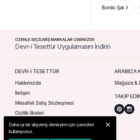
Bordo Şal
ÖZENLE SEÇİLMİŞ MARKALAR CEBİNİZDE
Devr-i Tesettür Uygulamasını İndirin
DEVR-I TESETTÜR
ARAMIZA K
Hakkımızda
Mağaza & B
İletişim
TAKIP EDI
Mesafeli Satış Sözleşmesi
Gizlilik İlkeleri
Daha iyi bir alışveriş deneyimi için çerezleri
kullanıyoruz.