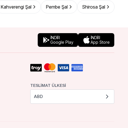
Kahverengi Şal
Pembe Şal
Shirosa Şal
İNDİR
İNDİR
Google Play
App Store
TESLIMAT ÜLKESI
ABD