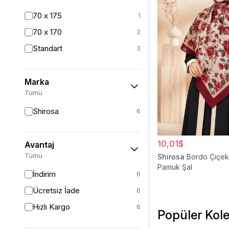
Yelek
12
70 x 175
1
Ceket
24
70 x 170
2
Kaban
41
Standart
3
Mont
20
Yarım Kapalı Mayo
59
Marka
Kız Çocuk Elbise
Tümü
20
Kız Çocuk Giyim
33
Shirosa
6
Panço
5
Tam Kapalı Mayo
223
10,01$
Avantaj
Tümü
Shirosa
Bordo Çiçek
Kız Çocuk Pantolon
5
Pamuk Şal
Kız Çocuk Takım
İndirim
6
6
Kız Çocuk Etek
Ücretsiz İade
2
6
Hızlı Kargo
6
Popüler Kole