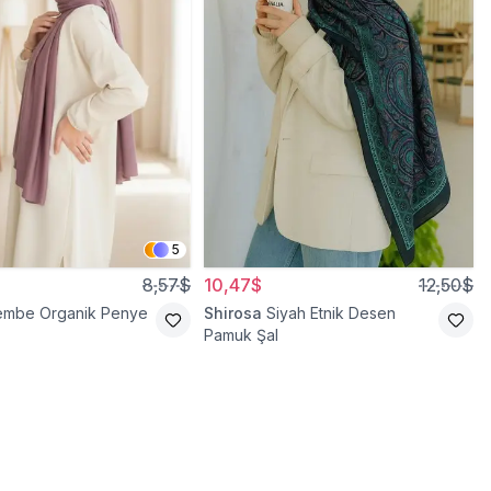
5
8,57$
10,47$
12,50$
embe Organik Penye
Shirosa
Siyah Etnik Desen
Pamuk Şal