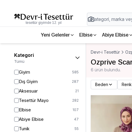
tesettür giyimde 12. yıl
Yeni Gelenler
Elbise
Abiye Elbise
Devr-i Tesettür
Ozp
Kategori
Ozprive Scar
Tümü
6 ürün bulundu.
Giyim
585
Dış Giyim
287
Beden
Renk
Aksesuar
21
Tesettür Mayo
282
Elbise
107
Abiye Elbise
47
Tunik
55