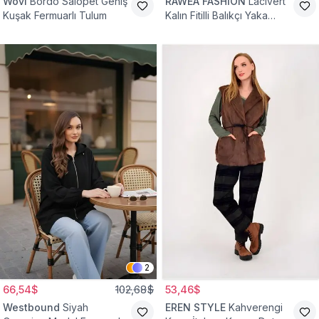
Wovi
Bordo Salopet Geniş
RAWEA FASHİON
Lacivert
Kuşak Fermuarlı Tulum
Kalın Fitilli Balıkçı Yaka
Pamuklu Triko Kazak
2
66,54$
102,68$
53,46$
Westbound
Siyah
EREN STYLE
Kahverengi