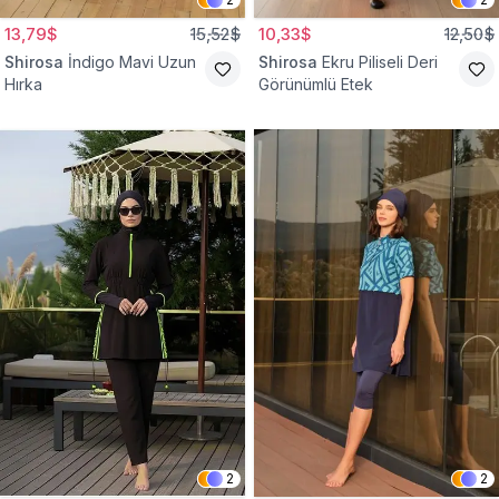
13,79$
15,52$
10,33$
12,50$
Shirosa
İndigo Mavi Uzun
Shirosa
Ekru Piliseli Deri
Hırka
Görünümlü Etek
2
2