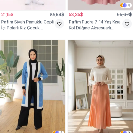
4
21,15$
24,64$
53,35$
65,67$
Pafim
Siyah Pamuklu Cepli
Pafim
Pudra 7-14 Yaş Kısa
İçi Polarlı Kız Çocuk
Kol Düğme Aksesuarlı
Eşofman Altı
Pamuk Kız Çocuk Elbise
2
2