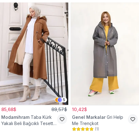
5
85,68$
88,57$
10,42$
Modamihram
Taba Kürk
Genel Markalar
Gri Help
Yakalı Beli Bağcıklı Tesettür
Me Trençkot
(
1
)
Mont