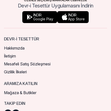
ÖZENLE SEÇİLMİŞ MARKALAR CEBİNİZDE
Devr-i Tesettür Uygulamasını İndirin
İNDİR
İNDİR
Google Play
App Store
DEVR-I TESETTÜR
Hakkımızda
İletişim
Mesafeli Satış Sözleşmesi
Gizlilik İlkeleri
ARAMIZA KATILIN
Mağaza & Butikler
TAKIP EDIN