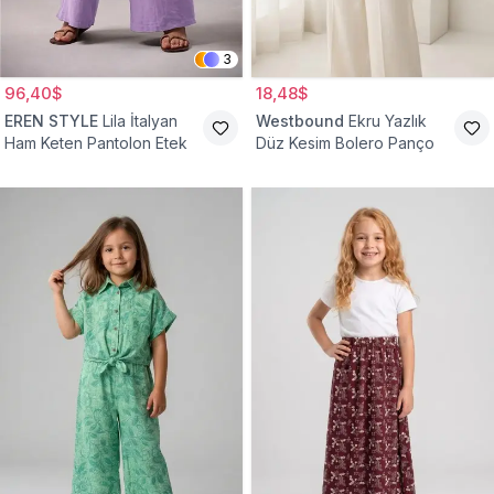
3
96,40$
18,48$
EREN STYLE
Lila İtalyan
Westbound
Ekru Yazlık
Ham Keten Pantolon Etek
Düz Kesim Bolero Panço