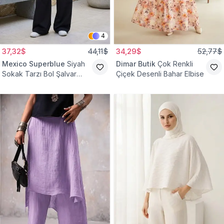
4
37,32$
44,11$
34,29$
52,77$
Mexico Superblue
Siyah
Dimar Butik
Çok Renkli
Sokak Tarzı Bol Şalvar
Çiçek Desenli Bahar Elbise
Pantolon