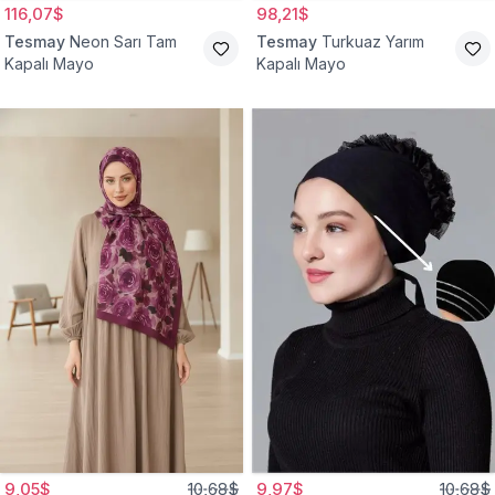
116,07$
98,21$
Tesmay
Neon Sarı Tam
Tesmay
Turkuaz Yarım
Kapalı Mayo
Kapalı Mayo
9,05$
10,68$
9,97$
10,68$