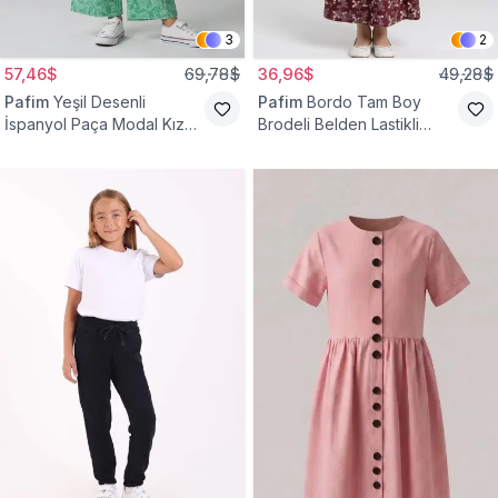
3
2
57,46$
69,78$
36,96$
49,28$
Pafim
Yeşil Desenli
Pafim
Bordo Tam Boy
İspanyol Paça Modal Kız
Brodeli Belden Lastikli
Çocuk Takım
Pamuk Kız Çocuk Etek