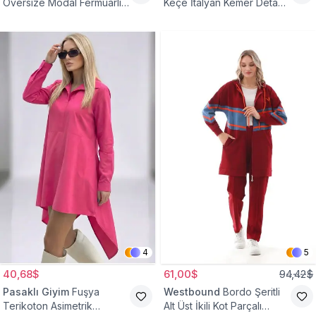
Oversize Modal Fermuarlı
Keçe İtalyan Kemer Detaylı
Sweat Tunik
Yelek
4
5
40,68$
61,00$
94,42$
Pasaklı Giyim
Fuşya
Westbound
Bordo Şeritli
Terikoton Asimetrik
Alt Üst İkili Kot Parçalı