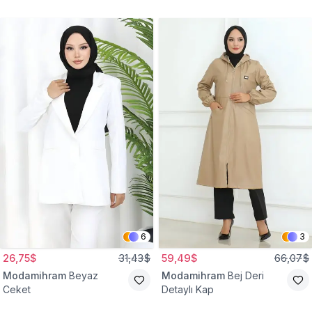
Gömlek Tunik
Eşofman Takım
6
3
26,75$
31,43$
59,49$
66,07$
Modamihram
Beyaz
Modamihram
Bej Deri
Ceket
Detaylı Kap