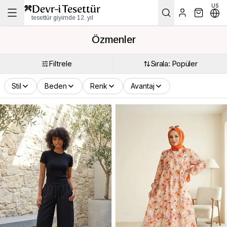
US
tesettür giyimde 12. yıl
Özmenler
Filtrele
Sırala: Popüler
Stil
Beden
Renk
Avantaj