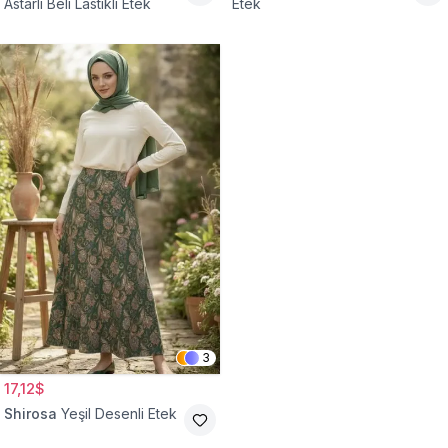
Astarlı Beli Lastikli Etek
Etek
3
17,12$
Shirosa
Yeşil Desenli Etek