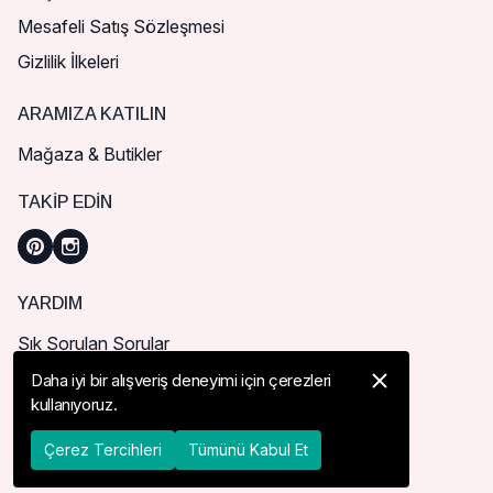
Mesafeli Satış Sözleşmesi
Gizlilik İlkeleri
ARAMIZA KATILIN
Mağaza & Butikler
TAKIP EDIN
YARDIM
Sık Sorulan Sorular
Nasıl Sipariş Verebilirim?
Daha iyi bir alışveriş deneyimi için çerezleri
kullanıyoruz.
Kargo ve Teslimat
İade, İptal ve Değişim
Çerez Tercihleri
Tümünü Kabul Et