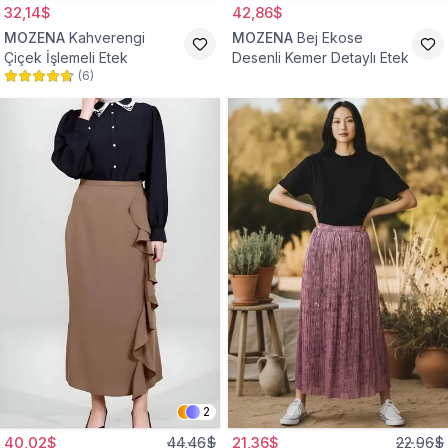
32,14$
42,86$
MOZENA
Kahverengi
MOZENA
Bej Ekose
Çiçek İşlemeli Etek
Desenli Kemer Detaylı Etek
(
6
)
2
40,02$
44,46$
21,36$
22,96$