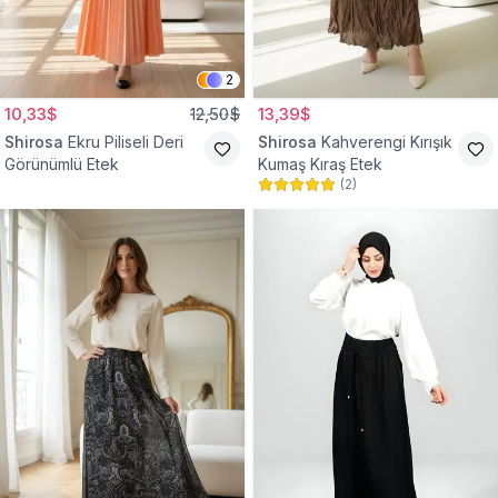
2
10,33$
12,50$
13,39$
Shirosa
Ekru Piliseli Deri
Shirosa
Kahverengi Kırışık
Görünümlü Etek
Kumaş Kıraş Etek
(
2
)