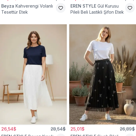
Beyza
Kahverengi Volanlı
EREN STYLE
Gül Kurusu
Tesettür Etek
Pileli Beli Lastikli Şifon Etek
26,54$
28,54$
25,01$
26,89$