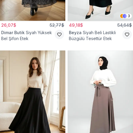
3
26,07$
52,77$
49,18$
54,64$
Dimar Butik
Siyah Yüksek
Beyza
Siyah Beli Lastikli
Bel Şifon Etek
Büzgülü Tesettür Etek