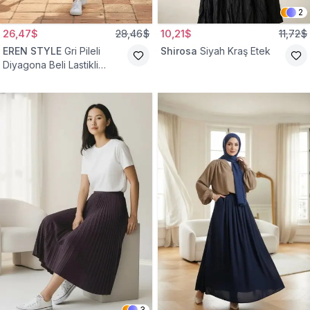
2
26,47$
28,46$
10,21$
11,72$
EREN STYLE
Gri Pileli
Shirosa
Siyah Kraş Etek
Diyagona Beli Lastikli
Pamuklu Etek
3