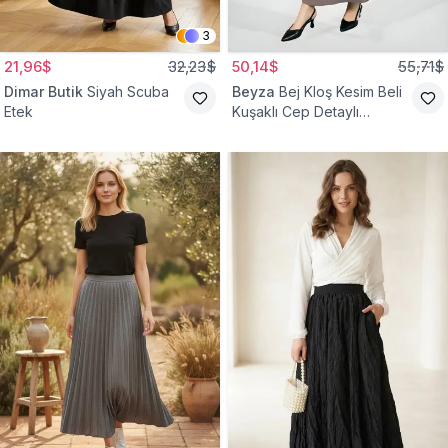
3
21,96$
32,23$
50,14$
55,71$
Dimar Butik
Siyah Scuba
Beyza
Bej Kloş Kesim Beli
Etek
Kuşaklı Cep Detaylı
Tesettür Etek