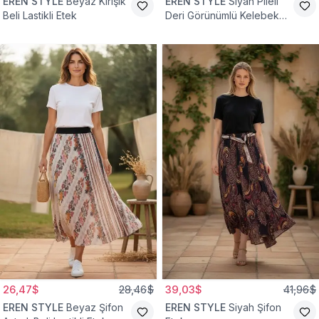
EREN STYLE
Beyaz Kırışık
EREN STYLE
Siyah Pileli
Beli Lastikli Etek
Deri Görünümlü Kelebek
ve Taş Detaylı Pamuklu
Viskon Etek
26,47$
28,46$
39,03$
41,96$
EREN STYLE
Beyaz Şifon
EREN STYLE
Siyah Şifon