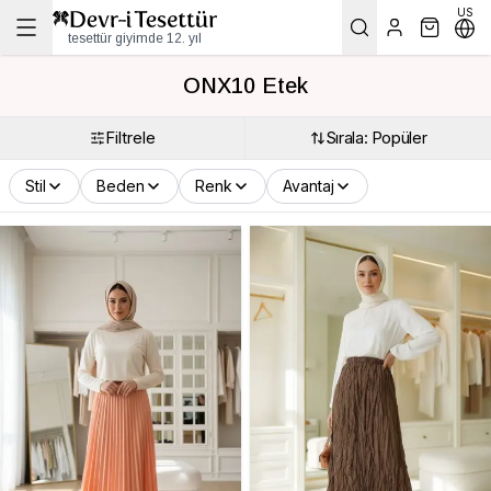
US
tesettür giyimde 12. yıl
ONX10 Etek
Filtrele
Sırala: Popüler
Stil
Beden
Renk
Avantaj