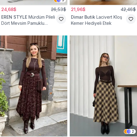
24,68$
26,53$
21,96$
42,46$
EREN STYLE
Mürdüm Pileli
Dimar Butik
Lacivert Kloş
Dört Mevsim Pamuklu
Kemer Hediyeli Etek
Dokuma Viskon Etek
2