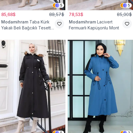
5
5
85,68$
88,57$
78,53$
85,00$
Modamihram
Taba Kürk
Modamihram
Lacivert
Yakalı Beli Bağcıklı Tesettür
Fermuarlı Kapüşonlu Mont
Mont
5
2