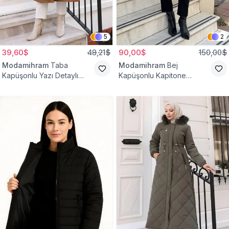
5
2
39,60$
48,21$
90,00$
150,00$
Modamihram
Taba
Modamihram
Bej
Kapüşonlu Yazı Detaylı
Kapüşonlu Kapitone
Mont
Kemerli Mont