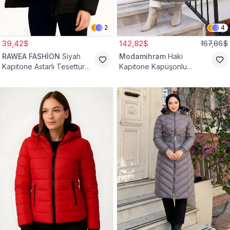
2
4
39,42$
142,82$
167,86$
RAWEA FASHİON
Siyah
Modamihram
Haki
Kapitone Astarlı Tesettür
Kapitone Kapüşonlu
Mont
Fermuarlı Mont