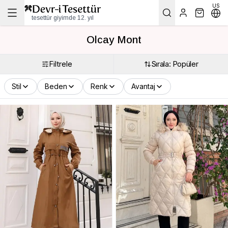
US
tesettür giyimde 12. yıl
Olcay Mont
Filtrele
Sırala: Popüler
Stil
Beden
Renk
Avantaj