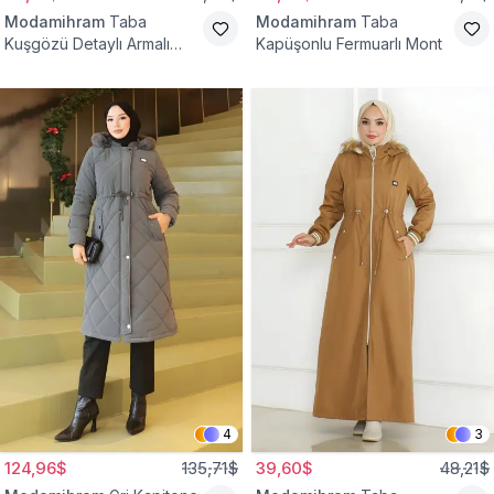
Modamihram
Taba
Modamihram
Taba
Kuşgözü Detaylı Armalı
Kapüşonlu Fermuarlı Mont
Mont
4
3
124,96$
135,71$
39,60$
48,21$