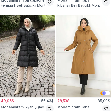
Modamihram
Gri Kapitone
Modamihram
Taba
Fermuarlı Beli Bağcıklı Mont
Ribanalı Beli Bağcıklı Mont
3
49,96$
56,43$
78,53$
85,00$
Modamihram
Siyah Şişme
Modamihram
Taba