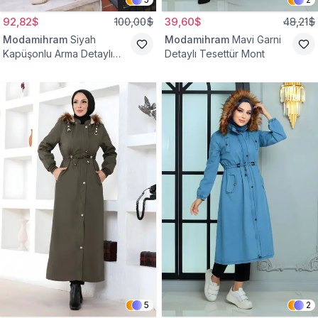
92,82$
100,00$
39,60$
48,21$
Modamihram
Siyah
Modamihram
Mavi Garni
Kapüşonlu Arma Detaylı
Detaylı Tesettür Mont
Mont
5
2