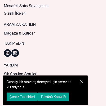
Mesafeli Satış Sözleşmesi
Gizlilik İlkeleri
ARAMIZA KATILIN
Mağaza & Butikler
TAKIP EDIN
YARDIM
Sık Sorulan Sorular
Nasıl Sipariş Verebilirim?
Daha iyi bir alışveriş deneyimi için çerezleri
kullanıyoruz.
Kargo ve Teslimat
İade, İptal ve Değişim
Çerez Tercihleri
Tümünü Kabul Et