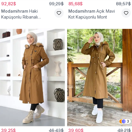
92,82$
99,29$
85,68$
88,57$
Modamihram
Haki
Modamihram
Açık Mavi
Kapüşonlu Ribanalı
Kot Kapüşonlu Mont
Tesettür Mont
3
39,25$
46,43$
39,60$
48,21$