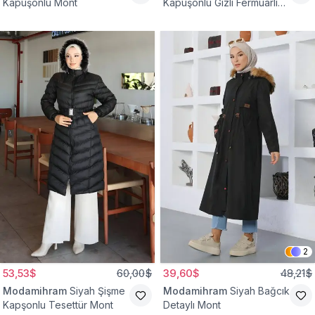
Kapüşonlu Mont
Kapüşonlu Gizli Fermuarlı
Mont
2
53,53$
60,00$
39,60$
48,21$
Modamihram
Siyah Şişme
Modamihram
Siyah Bağcık
Kapşonlu Tesettür Mont
Detaylı Mont