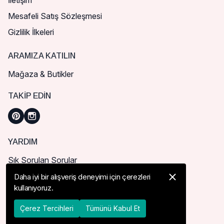
İletişim
Mesafeli Satış Sözleşmesi
Gizlilik İlkeleri
ARAMIZA KATILIN
Mağaza & Butikler
TAKIP EDIN
YARDIM
Sık Sorulan Sorular
Nasıl Sipariş Verebilirim?
Daha iyi bir alışveriş deneyimi için çerezleri
kullanıyoruz.
Kargo ve Teslimat
İade, İptal ve Değişim
Çerez Tercihleri
Tümünü Kabul Et