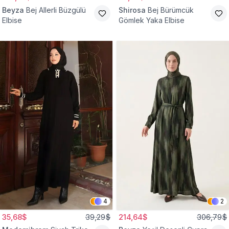
Beyza
Bej Allerli Büzgülü
Shirosa
Bej Bürümcük
Elbise
Gömlek Yaka Elbise
4
2
35,68$
39,29$
214,64$
306,79$