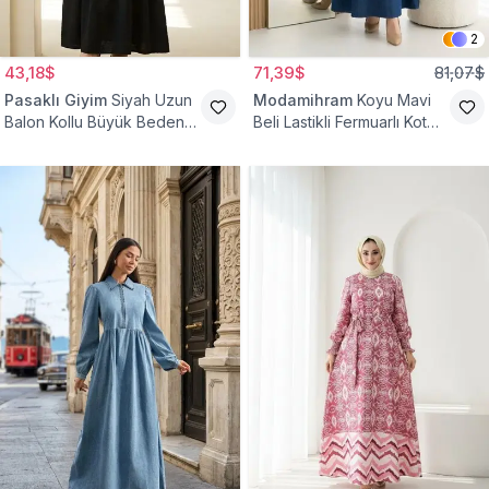
2
43,18$
71,39$
81,07$
Pasaklı Giyim
Siyah Uzun
Modamihram
Koyu Mavi
Balon Kollu Büyük Beden
Beli Lastikli Fermuarlı Kot
Tesettür Elbise
Elbise