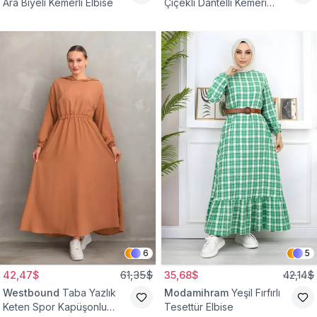
Ara Biyeli Kemerli Elbise
Çiçekli Dantelli Kemeri
Çiçekli Elbise
6
5
42,47$
61,35$
35,68$
42,14$
Westbound
Taba Yazlık
Modamihram
Yeşil Fırfırlı
Keten Spor Kapüşonlu
Tesettür Elbise