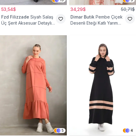
53,54$
34,29$
50,71$
Fzd Filizzade
Siyah Salaş
Dimar Butik
Pembe Çiçek
Üç Şerit Aksesuar Detaylı
Desenli Eteği Katlı Yarım
Kloş Elbise
Düğmeli Elbise
5
4