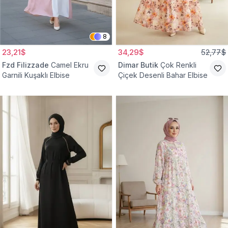
8
23,21$
34,29$
52,77$
Fzd Filizzade
Camel Ekru
Dimar Butik
Çok Renkli
Garnili Kuşaklı Elbise
Çiçek Desenli Bahar Elbise