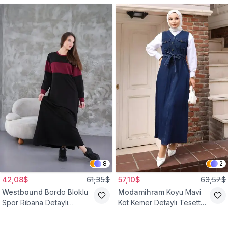
8
2
42,08$
61,35$
57,10$
63,57$
Westbound
Bordo Bloklu
Modamihram
Koyu Mavi
Spor Ribana Detaylı
Kot Kemer Detaylı Tesettür
Tesettür Elbise
Elbise