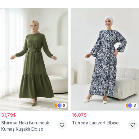
Belden Büzgülü Cepli
Tesettür Elbise
6
3
31,79$
16,07$
Shirosa
Haki Bürümcük
Tuncay
Lacivert Elbise
Kumaş Kuşaklı Elbise