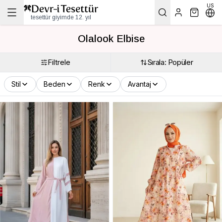
US
tesettür giyimde 12. yıl
Olalook Elbise
Filtrele
Sırala: Popüler
Stil
Beden
Renk
Avantaj