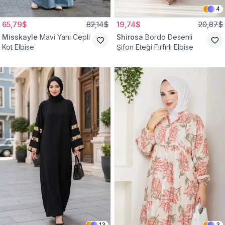
4
65,79$
82,14$
19,74$
20,87$
Misskayle
Mavi Yanı Cepli
Shirosa
Bordo Desenli
Kot Elbise
Şifon Eteği Fırfırlı Elbise
13
3