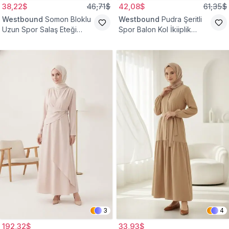
38,22$
46,71$
42,08$
61,35$
Westbound
Somon Bloklu
Westbound
Pudra Şeritli
Uzun Spor Salaş Eteği
Spor Balon Kol İkiiplik
Fırfırlı Tesettür Elbise
Tesettür Elbise
3
4
192,32$
33,93$