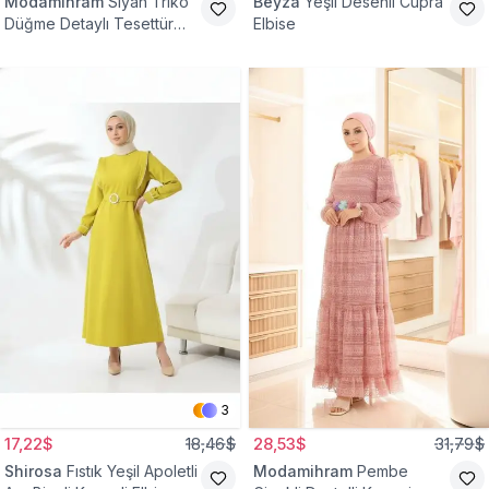
Modamihram
Siyah Triko
Beyza
Yeşil Desenli Cupra
Düğme Detaylı Tesettür
Elbise
Elbise
3
17,22$
18,46$
28,53$
31,79$
Shirosa
Fıstık Yeşil Apoletli
Modamihram
Pembe