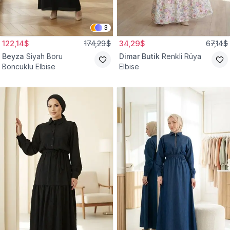
3
122,14$
174,29$
34,29$
67,14$
Beyza
Siyah Boru
Dimar Butik
Renkli Rüya
Boncuklu Elbise
Elbise