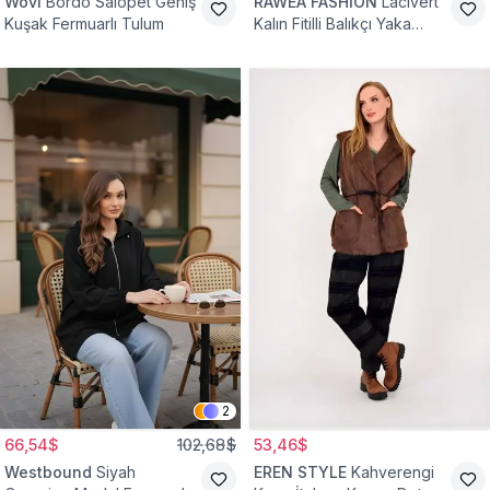
Wovi
Bordo Salopet Geniş
RAWEA FASHİON
Lacivert
Kuşak Fermuarlı Tulum
Kalın Fitilli Balıkçı Yaka
Pamuklu Triko Kazak
2
66,54$
102,68$
53,46$
Westbound
Siyah
EREN STYLE
Kahverengi