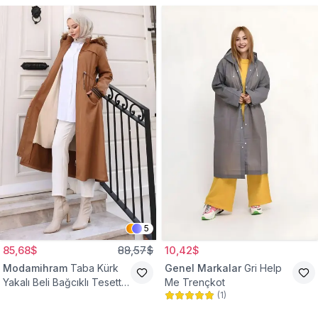
5
85,68$
88,57$
10,42$
Modamihram
Taba Kürk
Genel Markalar
Gri Help
Yakalı Beli Bağcıklı Tesettür
Me Trençkot
(
1
)
Mont