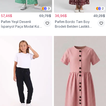
3
2
57,46$
69,78$
36,96$
49,28$
Pafim
Yeşil Desenli
Pafim
Bordo Tam Boy
İspanyol Paça Modal Kız
Brodeli Belden Lastikli
Çocuk Takım
Pamuk Kız Çocuk Etek