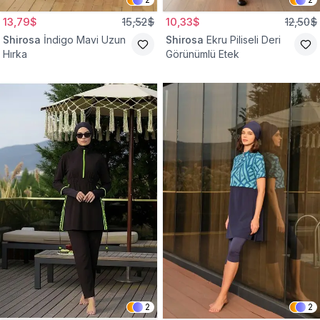
13,79$
15,52$
10,33$
12,50$
Shirosa
İndigo Mavi Uzun
Shirosa
Ekru Piliseli Deri
Hırka
Görünümlü Etek
2
2