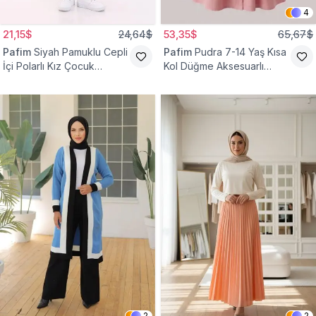
4
21,15$
24,64$
53,35$
65,67$
Pafim
Siyah Pamuklu Cepli
Pafim
Pudra 7-14 Yaş Kısa
İçi Polarlı Kız Çocuk
Kol Düğme Aksesuarlı
Eşofman Altı
Pamuk Kız Çocuk Elbise
2
2