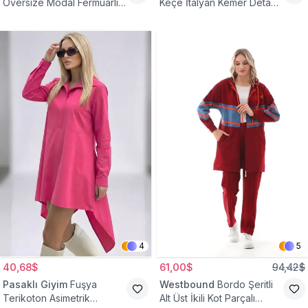
Oversize Modal Fermuarlı
Keçe İtalyan Kemer Detaylı
Sweat Tunik
Yelek
4
5
40,68$
61,00$
94,42$
Pasaklı Giyim
Fuşya
Westbound
Bordo Şeritli
Terikoton Asimetrik
Alt Üst İkili Kot Parçalı