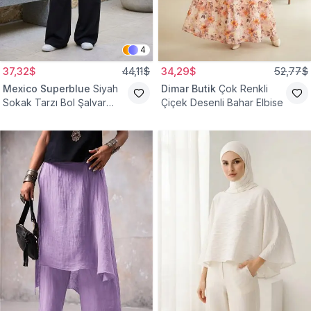
4
37,32$
44,11$
34,29$
52,77$
Mexico Superblue
Siyah
Dimar Butik
Çok Renkli
Sokak Tarzı Bol Şalvar
Çiçek Desenli Bahar Elbise
Pantolon