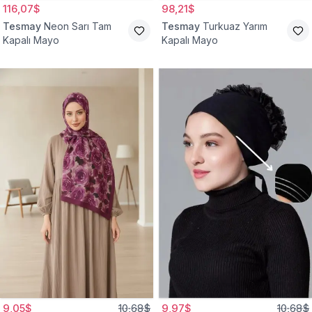
116,07$
98,21$
Tesmay
Neon Sarı Tam
Tesmay
Turkuaz Yarım
Kapalı Mayo
Kapalı Mayo
9,05$
10,68$
9,97$
10,68$