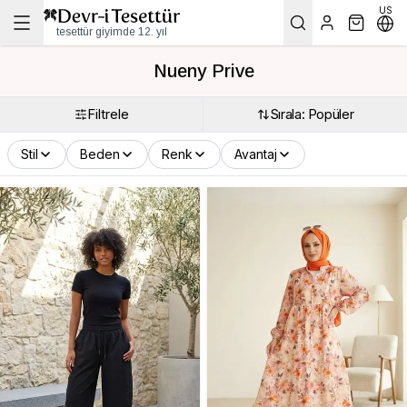
US
tesettür giyimde 12. yıl
Nueny Prive
Filtrele
Sırala: Popüler
Stil
Beden
Renk
Avantaj