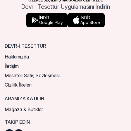
ÖZENLE SEÇİLMİŞ MARKALAR CEBİNİZDE
Devr-i Tesettür Uygulamasını İndirin
İNDİR
İNDİR
Google Play
App Store
DEVR-I TESETTÜR
Hakkımızda
İletişim
Mesafeli Satış Sözleşmesi
Gizlilik İlkeleri
ARAMIZA KATILIN
Mağaza & Butikler
TAKIP EDIN