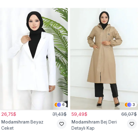
Gömlek Tunik
Eşofman Takım
6
3
26,75$
31,43$
59,49$
66,07$
Modamihram
Beyaz
Modamihram
Bej Deri
Ceket
Detaylı Kap