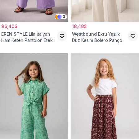
3
96,40$
18,48$
EREN STYLE
Lila İtalyan
Westbound
Ekru Yazlık
Ham Keten Pantolon Etek
Düz Kesim Bolero Panço