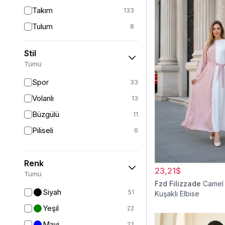
Takım
133
Tulum
8
Pantolon
148
Stil
Etek
19
Tümü
Pantolon Etek
2
Spor
33
Bluz & Gömlek
15
Volanlı
13
Kazak
7
Büzgülü
11
Eşofman
67
Piliseli
6
Şal
6
Bone
15
Renk
23,21$
Ferace
126
Tümü
Fzd Filizzade
Camel 
Kap & Pardesü
23
Siyah
51
Kuşaklı Elbise
Trençkot
32
Yeşil
22
Hırka
4
Mavi
22