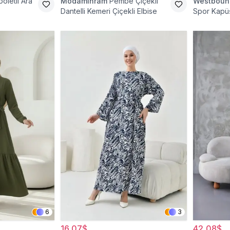
poletli Ara
Modamihram
Pembe Çiçekli
Westboun
Dantelli Kemeri Çiçekli Elbise
Spor Kapü
Cepli Teset
6
3
16,07$
42,08$