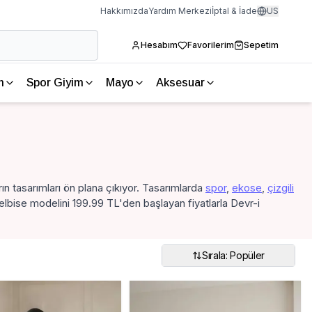
Hakkımızda
Yardım Merkezi
İptal & İade
US
Hesabım
Favorilerim
Sepetim
m
Spor Giyim
Mayo
Aksesuar
ın tasarımları ön plana çıkıyor. Tasarımlarda
spor
,
ekose
,
çizgili
 elbise modelini 199.99 TL'den başlayan fiyatlarla Devr-i
Sırala: Popüler