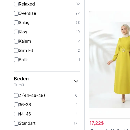
Relaxed
32
Oversize
27
Salaş
23
Kloş
19
Kalem
2
Slim Fit
2
Balık
1
Beden
Tümü
2 (44-46-48)
6
36-38
1
44-46
1
17,22$
Standart
17