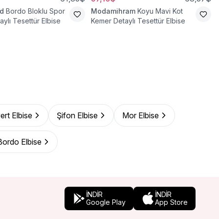
d
Bordo Bloklu Spor
Modamihram
Koyu Mavi Kot
ylı Tesettür Elbise
Kemer Detaylı Tesettür Elbise
ert Elbise
Şifon Elbise
Mor Elbise
Bordo Elbise
İNDİR
İNDİR
Google Play
App Store