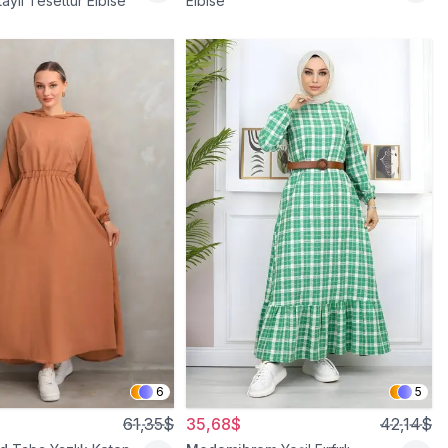
ylı Tesettür Elbise
Elbise
6
5
61,35$
35,68$
42,14$