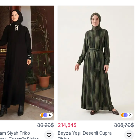
4
2
39,29$
214,64$
306,79$
ram
Siyah Triko
Beyza
Yeşil Desenli Cupra