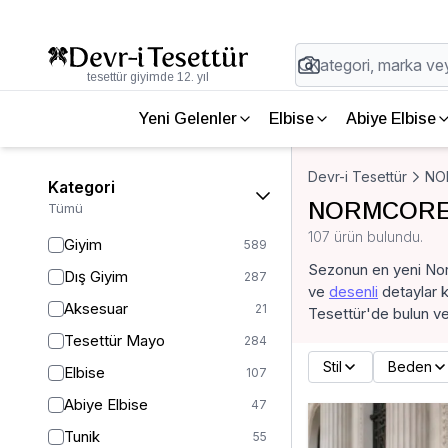
tesettür giyimde 12. yıl
Yeni Gelenler
Elbise
Abiye Elbise
Devr-i Tesettür
NO
Kategori
NORMCORE 
Tümü
107 ürün bulundu.
Giyim
589
Sezonun en yeni Nor
Dış Giyim
287
ve
desenli
detaylar k
Aksesuar
21
Tesettür'de bulun ve t
Tesettür Mayo
284
Stil
Beden
Elbise
107
Abiye Elbise
47
Tunik
55