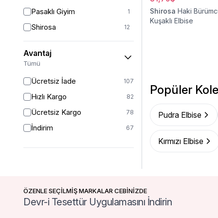
1 (38-40-42)
7
Pasaklı Giyim
Shirosa
Haki Bürüm
1
40
47
Kuşaklı Elbise
Shirosa
12
42
24
Tuncay
8
42/44
19
Avantaj
Westbound
16
Tümü
42-44
4
Ücretsiz İade
44
107
20
Popüler Kole
Hızlı Kargo
46
82
16
Ücretsiz Kargo
48
78
14
Pudra Elbise
İndirim
52
67
13
Kırmızı Elbise
STANDART
3
46-48
1
46/48
21
50
ÖZENLE SEÇİLMİŞ MARKALAR CEBİNİZDE
24
Devr-i Tesettür Uygulamasını İndirin
54
1