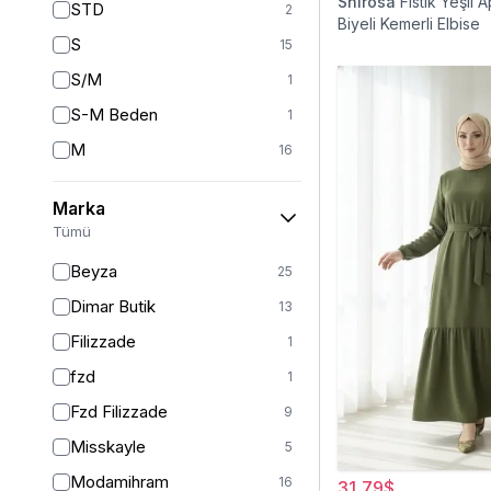
Shirosa
Fıstık Yeşil A
STD
2
Biyeli Kemerli Elbise
S
15
S/M
1
S-M Beden
1
M
16
L
11
Marka
L-XL Beden
1
Tümü
L/XL
1
Beyza
25
XL
14
Dimar Butik
13
2XL
11
Filizzade
1
XXL
2
fzd
1
36
2
Fzd Filizzade
9
38
37
Misskayle
5
38-40
4
Modamihram
16
31,79$