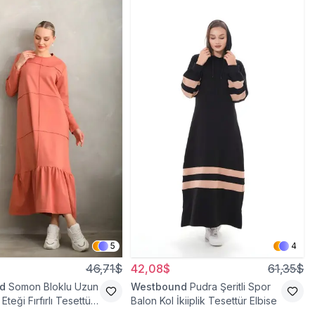
5
4
46,71$
42,08$
61,35$
d
Somon Bloklu Uzun
Westbound
Pudra Şeritli Spor
Eteği Fırfırlı Tesettür
Balon Kol İkiiplik Tesettür Elbise