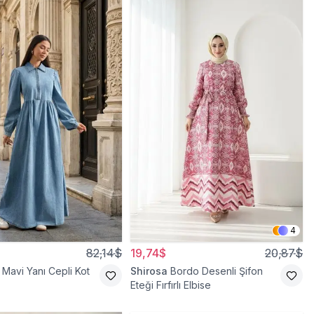
4
82,14$
19,74$
20,87$
Mavi Yanı Cepli Kot
Shirosa
Bordo Desenli Şifon
Eteği Fırfırlı Elbise