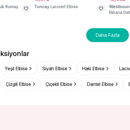
cük Kumaş
Tuncay
Lacivert Elbise
Westboun
Ribana Deta
Daha Fazla
ksiyonlar
Yeşil Elbise
Siyah Elbise
Haki Elbise
Laciv
Çizgili Elbise
Çiçekli Elbise
Dantel Elbise