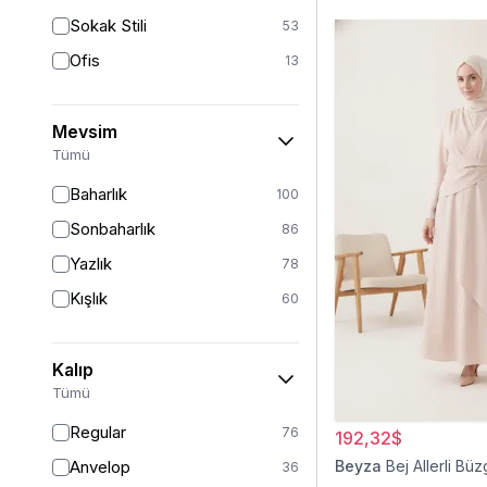
Sokak Stili
53
Ofis
13
Mevsim
Tümü
Baharlık
100
Sonbaharlık
86
Yazlık
78
Kışlık
60
Kalıp
Tümü
Regular
76
192,32$
Anvelop
Beyza
Bej Allerli Büz
36