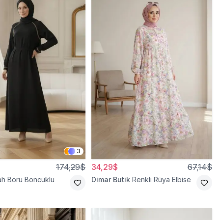
3
174,29$
34,29$
67,14$
ah Boru Boncuklu
Dimar Butik
Renkli Rüya Elbise