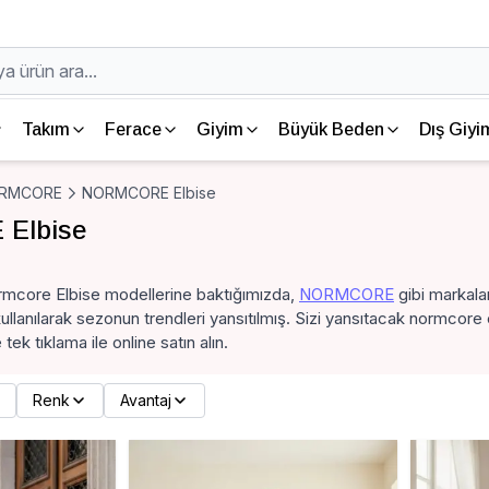
Takım
Ferace
Giyim
Büyük Beden
Dış Giyi
RMCORE
NORMCORE Elbise
Elbise
mcore Elbise modellerine baktığımızda,
NORMCORE
gibi markalar
ullanılarak sezonun trendleri yansıtılmış. Sizi yansıtacak normcore
ek tıklama ile online satın alın.
Renk
Avantaj