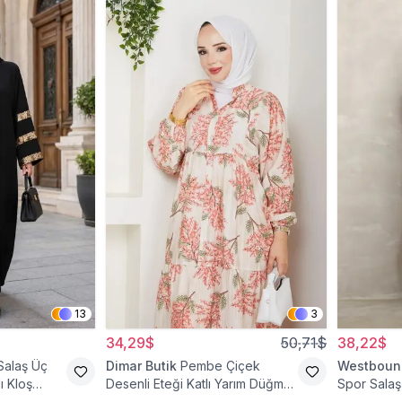
13
3
34,29$
50,71$
38,22$
Salaş Üç
Dimar Butik
Pembe Çiçek
Westboun
ı Kloş
Desenli Eteği Katlı Yarım Düğmeli
Spor Salaş 
Elbise
Elbise