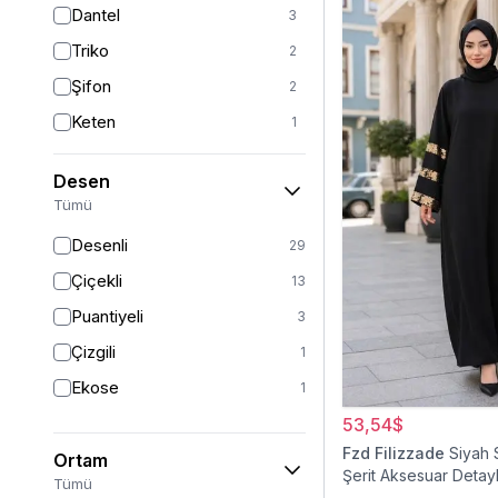
Dantel
3
Kırmızı
3
Triko
2
Turkuaz
2
Şifon
2
Gümüş
1
Keten
1
Kadife
1
Desen
Viskon
1
Tümü
Krep
1
Desenli
29
Müslin
1
Çiçekli
13
Puantiyeli
3
Çizgili
1
Ekose
1
53,54$
Fzd Filizzade
Siyah 
Ortam
Şerit Aksesuar Detayl
Tümü
Elbise