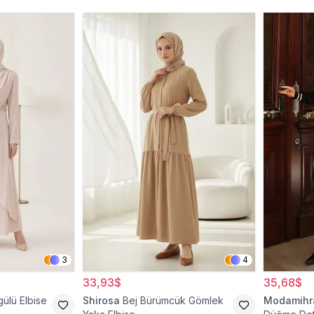
3
4
33,93$
35,68$
gülü Elbise
Shirosa
Bej Bürümcük Gömlek
Modamih