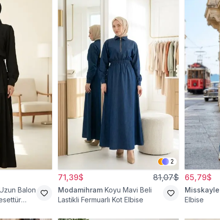
2
71,39$
81,07$
65,79$
 Uzun Balon
Modamihram
Koyu Mavi Beli
Misskayle
esettür
Lastikli Fermuarlı Kot Elbise
Elbise