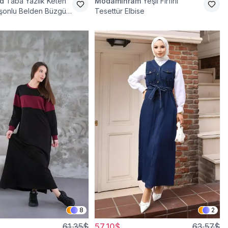
d
Taba Yazlık Keten
Modamihram
Yeşil Fırfırlı
şonlu Belden Büzgülü
Tesettür Elbise
tür Elbise
8
2
61,35$
57,10$
63,57$