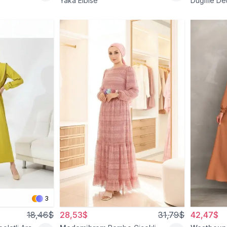
Yaka Elbise
Düğme Deta
3
18,46$
28,53$
31,79$
42,47$