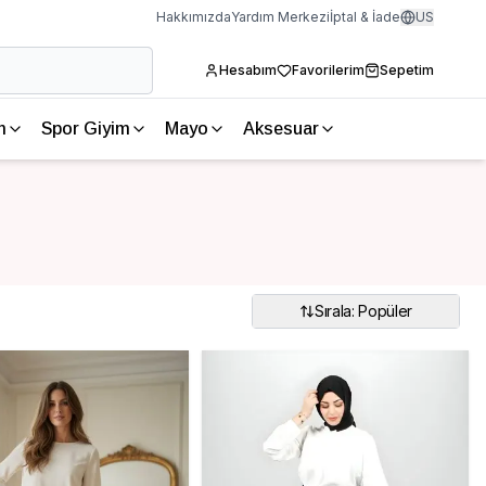
Hakkımızda
Yardım Merkezi
İptal & İade
US
Hesabım
Favorilerim
Sepetim
m
Spor Giyim
Mayo
Aksesuar
Sırala: Popüler