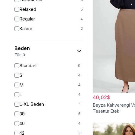
Relaxed
5
Regular
4
Kalem
2
Beden
Tümü
Standart
9
S
4
M
4
L
4
40,02$
L-XL Beden
1
Beyza
Kahverengi Vo
Tesettür Etek
38
5
40
4
42
3