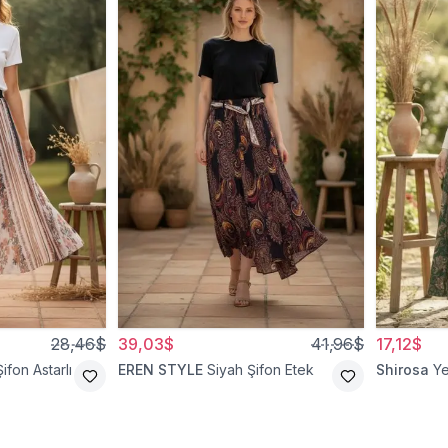
28,46$
39,03$
41,96$
17,12$
ifon Astarlı
EREN STYLE
Siyah Şifon Etek
Shirosa
Ye