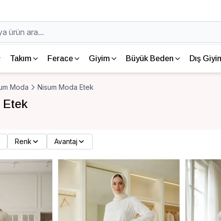
Takım
Ferace
Giyim
Büyük Beden
Dış Giyi
sum Moda
Nisum Moda Etek
 Etek
Renk
Avantaj