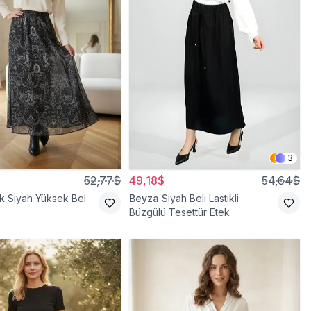
3
52,77$
49,18$
54,64$
k
Siyah Yüksek Bel
Beyza
Siyah Beli Lastikli
Büzgülü Tesettür Etek