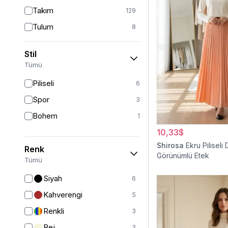
Takım
129
Tulum
8
Pantolon
151
Stil
Etek
19
Tümü
Pantolon Etek
2
Piliseli
6
Bluz & Gömlek
15
Spor
3
Kazak
6
Bohem
1
Eşofman
62
10,33$
Şal
6
Shirosa
Ekru Piliseli 
Renk
Görünümlü Etek
Bone
15
Tümü
Ferace
126
Siyah
6
Kap & Pardesü
23
Kahverengi
5
Trençkot
32
Renkli
3
Hırka
4
Bej
3