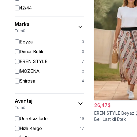
42/44
1
44
1
Marka
46
1
Tümü
46/48
2
Beyza
3
Dimar Butik
3
EREN STYLE
7
MOZENA
2
Shirosa
4
Avantaj
26,47$
Tümü
EREN STYLE
Beyaz Ş
Ücretsiz İade
19
Beli Lastikli Etek
Hızlı Kargo
17