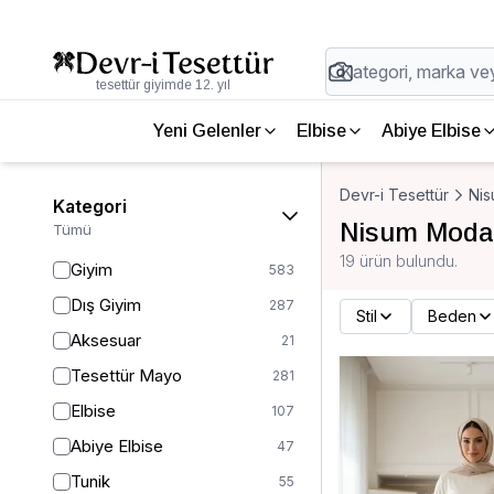
tesettür giyimde 12. yıl
Yeni Gelenler
Elbise
Abiye Elbise
Devr-i Tesettür
Ni
Kategori
Nisum Moda
Tümü
19 ürün bulundu.
Giyim
583
Dış Giyim
287
Stil
Beden
Aksesuar
21
Tesettür Mayo
281
Elbise
107
Abiye Elbise
47
Tunik
55