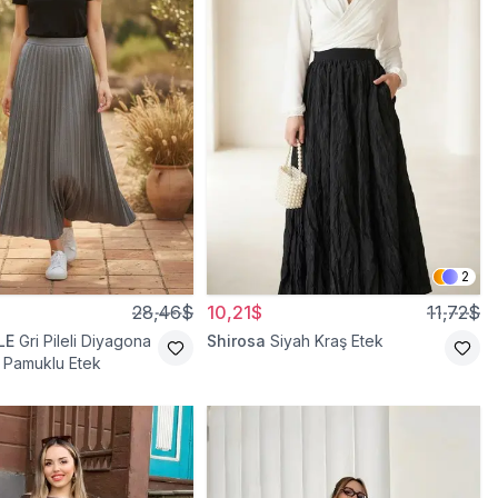
2
28,46$
10,21$
11,72$
LE
Gri Pileli Diyagona
Shirosa
Siyah Kraş Etek
li Pamuklu Etek