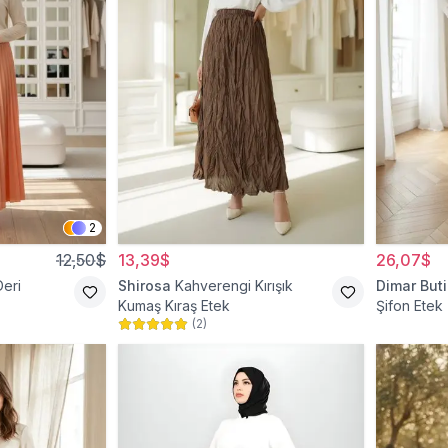
2
12,50$
13,39$
26,07$
Deri
Shirosa
Kahverengi Kırışık
Dimar Buti
Kumaş Kıraş Etek
Şifon Etek
(
2
)