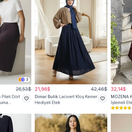
3
26,53$
21,96$
42,46$
32,14$
Pileli Dört
Dimar Butik
Lacivert Kloş Kemer
MOZENA
kuma
Hediyeli Etek
İşlemeli Et