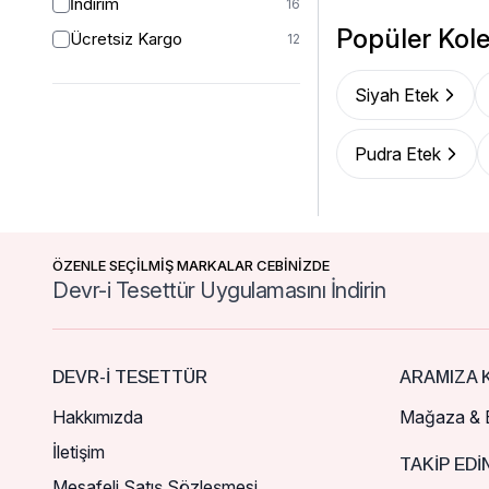
İndirim
16
Popüler Kole
Ücretsiz Kargo
12
Siyah Etek
Pudra Etek
ÖZENLE SEÇİLMİŞ MARKALAR CEBİNİZDE
Devr-i Tesettür Uygulamasını İndirin
DEVR-I TESETTÜR
ARAMIZA K
Hakkımızda
Mağaza & B
İletişim
TAKIP EDI
Mesafeli Satış Sözleşmesi