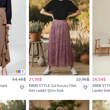
2
44,46$
21,36$
22,96$
26,54$
lanlı
EREN STYLE
Gül Kurusu Pileli
EREN STY
Beli Lastikli Şifon Etek
Lastikli Ete