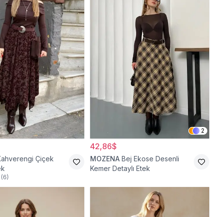
2
42,86$
Kahverengi Çiçek
MOZENA
Bej Ekose Desenli
ek
Kemer Detaylı Etek
(
6
)