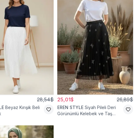
28,54$
25,01$
26,89$
LE
Beyaz Kırışık Beli
EREN STYLE
Siyah Pileli Deri
k
Görünümlü Kelebek ve Taş
Detaylı Pamuklu Viskon Etek