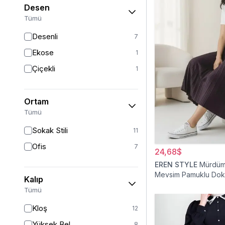
Desen
Tümü
Desenli
7
Ekose
1
Çiçekli
1
Ortam
Tümü
Sokak Stili
11
Ofis
7
24,68$
EREN STYLE
Mürdüm 
Mevsim Pamuklu Do
Kalıp
Viskon Etek
Tümü
Kloş
12
Yüksek Bel
8