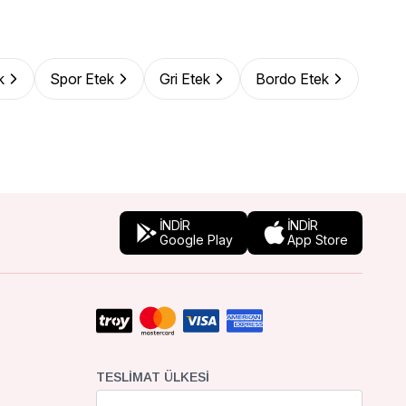
k
Spor Etek
Gri Etek
Bordo Etek
İNDİR
İNDİR
Google Play
App Store
TESLIMAT ÜLKESI