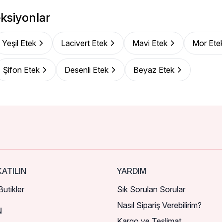
ksiyonlar
Yeşil Etek
Lacivert Etek
Mavi Etek
Mor Ete
Şifon Etek
Desenli Etek
Beyaz Etek
ATILIN
YARDIM
utikler
Sık Sorulan Sorular
Nasıl Sipariş Verebilirim?
N
Kargo ve Teslimat