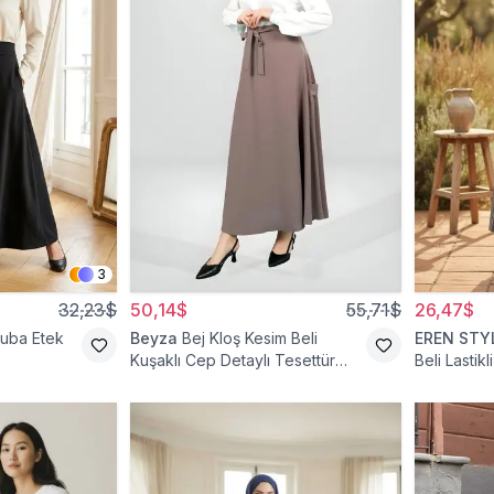
3
32,23$
50,14$
55,71$
26,47$
cuba Etek
Beyza
Bej Kloş Kesim Beli
EREN STY
Kuşaklı Cep Detaylı Tesettür
Beli Lastik
Etek