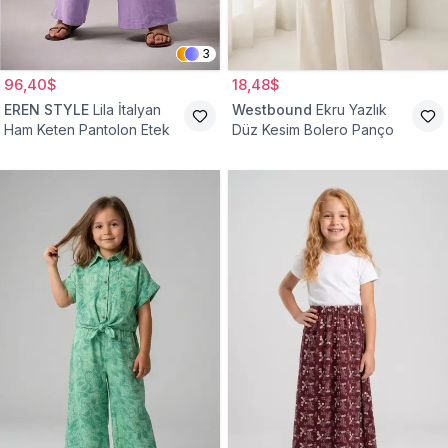
3
96,40$
18,48$
EREN STYLE
Lila İtalyan
Westbound
Ekru Yazlık
Ham Keten Pantolon Etek
Düz Kesim Bolero Panço