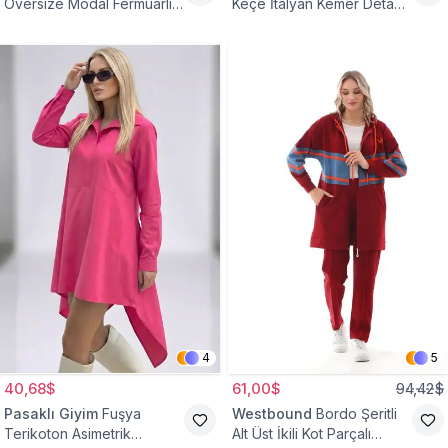
Oversize Modal Fermuarlı
Keçe İtalyan Kemer Detaylı
Sweat Tunik
Yelek
4
5
40,68$
61,00$
94,42$
Pasaklı Giyim
Fuşya
Westbound
Bordo Şeritli
Terikoton Asimetrik
Alt Üst İkili Kot Parçalı