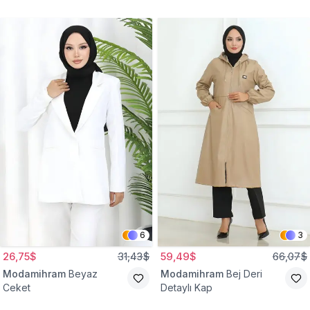
Gömlek Tunik
Eşofman Takım
6
3
26,75$
31,43$
59,49$
66,07$
Modamihram
Beyaz
Modamihram
Bej Deri
Ceket
Detaylı Kap