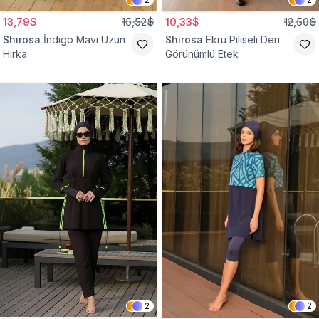
13,79$
15,52$
10,33$
12,50$
Shirosa
İndigo Mavi Uzun
Shirosa
Ekru Piliseli Deri
Hırka
Görünümlü Etek
2
2