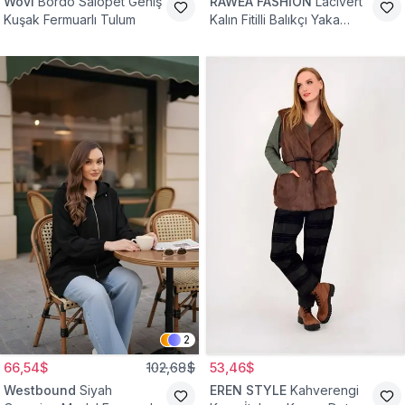
Wovi
Bordo Salopet Geniş
RAWEA FASHİON
Lacivert
Kuşak Fermuarlı Tulum
Kalın Fitilli Balıkçı Yaka
Pamuklu Triko Kazak
2
66,54$
102,68$
53,46$
Westbound
Siyah
EREN STYLE
Kahverengi