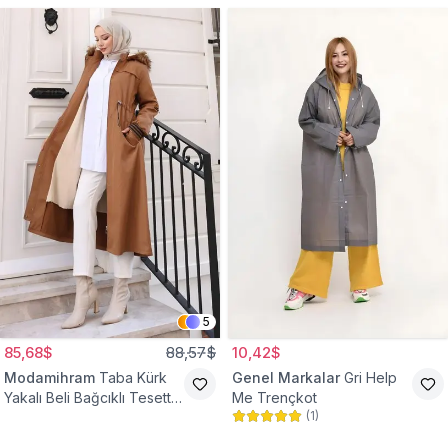
5
85,68$
88,57$
10,42$
Modamihram
Taba Kürk
Genel Markalar
Gri Help
Yakalı Beli Bağcıklı Tesettür
Me Trençkot
(
1
)
Mont