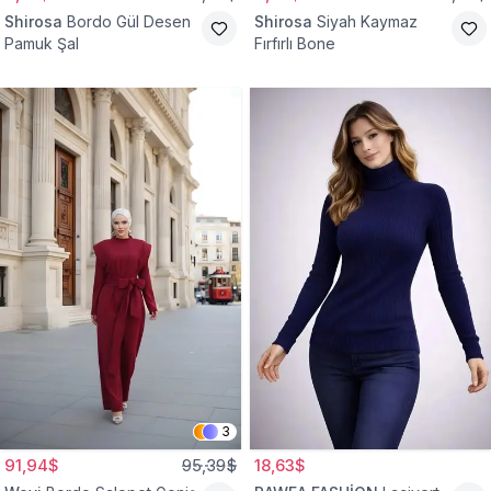
Shirosa
Bordo Gül Desen
Shirosa
Siyah Kaymaz
Pamuk Şal
Fırfırlı Bone
3
91,94$
95,39$
18,63$