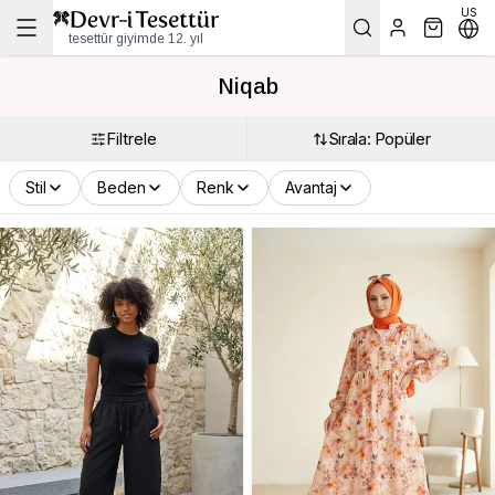
US
tesettür giyimde 12. yıl
Niqab
Filtrele
Sırala: Popüler
Stil
Beden
Renk
Avantaj