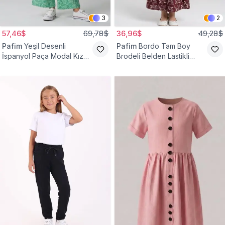
3
2
57,46$
69,78$
36,96$
49,28$
Pafim
Yeşil Desenli
Pafim
Bordo Tam Boy
İspanyol Paça Modal Kız
Brodeli Belden Lastikli
Çocuk Takım
Pamuk Kız Çocuk Etek