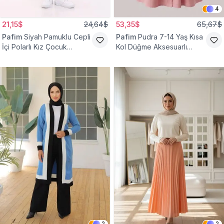
4
21,15$
24,64$
53,35$
65,67$
Pafim
Siyah Pamuklu Cepli
Pafim
Pudra 7-14 Yaş Kısa
İçi Polarlı Kız Çocuk
Kol Düğme Aksesuarlı
Eşofman Altı
Pamuk Kız Çocuk Elbise
2
2