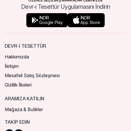
ÖZENLE SEÇİLMİŞ MARKALAR CEBİNİZDE
Devr-i Tesettür Uygulamasını İndirin
İNDİR
İNDİR
Google Play
App Store
DEVR-I TESETTÜR
Hakkımızda
İletişim
Mesafeli Satış Sözleşmesi
Gizlilik İlkeleri
ARAMIZA KATILIN
Mağaza & Butikler
TAKIP EDIN