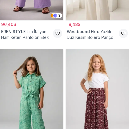
3
96,40$
18,48$
EREN STYLE
Lila İtalyan
Westbound
Ekru Yazlık
Ham Keten Pantolon Etek
Düz Kesim Bolero Panço