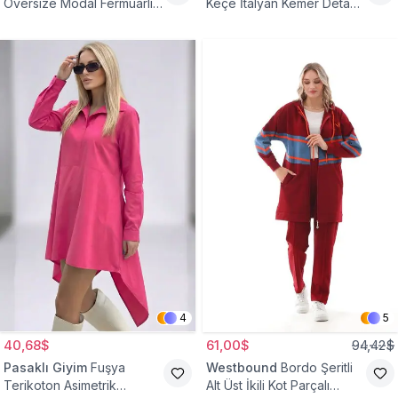
Oversize Modal Fermuarlı
Keçe İtalyan Kemer Detaylı
Sweat Tunik
Yelek
4
5
40,68$
61,00$
94,42$
Pasaklı Giyim
Fuşya
Westbound
Bordo Şeritli
Terikoton Asimetrik
Alt Üst İkili Kot Parçalı