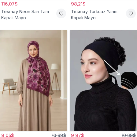
116,07$
98,21$
Tesmay
Neon Sarı Tam
Tesmay
Turkuaz Yarım
Kapalı Mayo
Kapalı Mayo
9,05$
10,68$
9,97$
10,68$