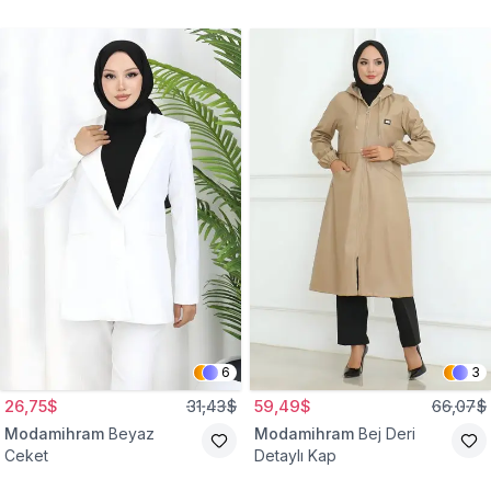
Gömlek Tunik
Eşofman Takım
6
3
26,75$
31,43$
59,49$
66,07$
Modamihram
Beyaz
Modamihram
Bej Deri
Ceket
Detaylı Kap