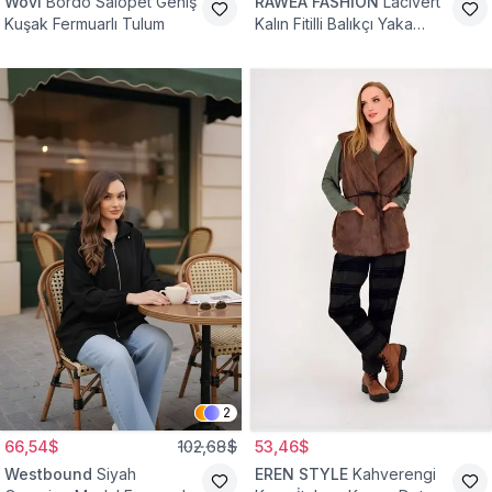
Wovi
Bordo Salopet Geniş
RAWEA FASHİON
Lacivert
Kuşak Fermuarlı Tulum
Kalın Fitilli Balıkçı Yaka
Pamuklu Triko Kazak
2
66,54$
102,68$
53,46$
Westbound
Siyah
EREN STYLE
Kahverengi