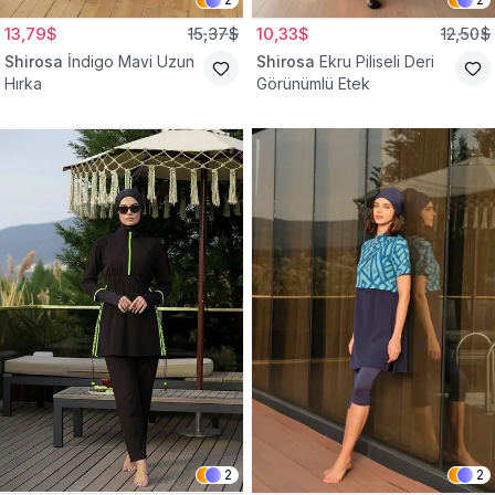
13,79$
15,37$
10,33$
12,50$
Shirosa
İndigo Mavi Uzun
Shirosa
Ekru Piliseli Deri
Hırka
Görünümlü Etek
2
2