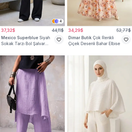
4
37,32$
44,11$
34,29$
52,77$
Mexico Superblue
Siyah
Dimar Butik
Çok Renkli
Sokak Tarzı Bol Şalvar
Çiçek Desenli Bahar Elbise
Pantolon